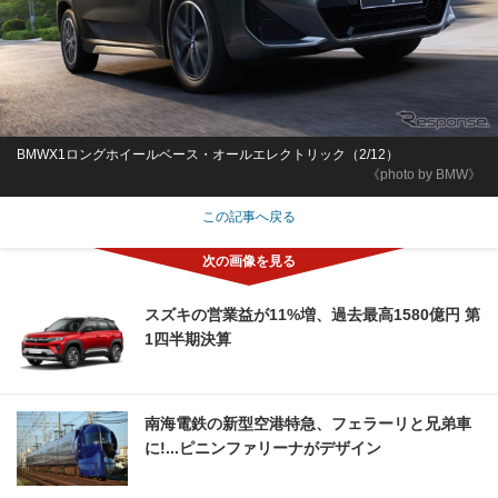
BMWX1ロングホイールベース・オールエレクトリック（2/12）
《photo by BMW》
この記事へ戻る
スズキの営業益が11%増、過去最高1580億円 第
1四半期決算
南海電鉄の新型空港特急、フェラーリと兄弟車
に!...ピニンファリーナがデザイン