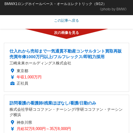
BMWX1ロングホイールベース・オールエレクトリック（9/12）
《photo by BMW》
この記事へ戻る
仕入れから売却まで一気通貫不動産コンサルタント買取再販
売買年俸1000万円以上/フルフレックス/即戦力採用
三崎未来ホールディングス株式会社
東京都
年収1,000万円
正社員
訪問看護の看護師/残業ほぼなし/看護/日勤のみ
株式会社学研ココファン・ナーシング/学研ココファン・ナーシン
グ横浜
神奈川県
月給32万8,000円～35万8,000円