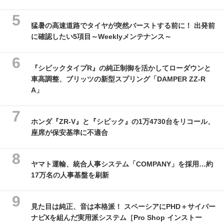
猛暑の高速道路でタイヤが突然バーストする前に！ 出発前
に確認したい5項目～Weeklyメンテナンス～
『シビックタイプR』の純正制御を活かしてローダウンと
車高調整、ブリッツの新型スプリング「DAMPER ZZ-R
A」
ホンダ『ZR-V』と『シビック』の1万4730台をリコール、
座席が保安基準に不適合
ヤマト運輸、統合人事システム「COMPANY」を採用…約
17万名の人事基盤を刷新
見た目は純正、音は本格派！ スペーシアにPHD＋サイバー
ナビXを組んだ実用派システム［Pro Shop インストー