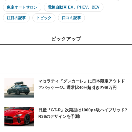
東京オートサロン
電気自動車 EV、PHEV、BEV
注目の記事
トピック
口コミ記事
ピックアップ
マセラティ『グレカーレ』に日本限定アウトド
アパッケージ...通常比40%超引きの46万円
日産『GT-R』次期型は1000ps級ハイブリッド?
R36のデザインを予測!