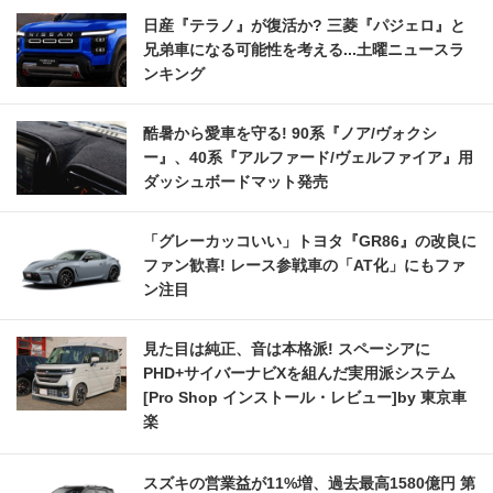
日産『テラノ』が復活か? 三菱『パジェロ』と
兄弟車になる可能性を考える...土曜ニュースラ
ンキング
酷暑から愛車を守る! 90系『ノア/ヴォクシ
ー』、40系『アルファード/ヴェルファイア』用
ダッシュボードマット発売
「グレーカッコいい」トヨタ『GR86』の改良に
ファン歓喜! レース参戦車の「AT化」にもファ
ン注目
見た目は純正、音は本格派! スペーシアに
PHD+サイバーナビXを組んだ実用派システム
[Pro Shop インストール・レビュー]by 東京車
楽
スズキの営業益が11%増、過去最高1580億円 第