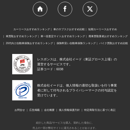
カーリースおすすめランキング
車のサブスクおすすめ比較
短期カーリースおすすめ
車買取おすすめランキング
車一括査定サイトおすすめランキング
廃車買取業者おすすめランキング
20代向け自動車保険おすすめランキング
保険料安い自動車保険ランキング
バイク買取おすすめ比較
レスポンスは、株式会社イード（東証グロース上場）の
運営するサービスです。
証券コード：6038
株式会社イードは、個人情報の適切な取扱いを行う事業
者に対して付与されるプライバシーマークの付与認定を
受けています。
お問合せ
広告掲載
会社概要
個人情報保護方針
特定商取引法に基づく表記
紹介した商品/サービスを購入、契約した場合に、
売上の一部が弊社サイトに還元されることがあります。