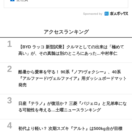
Sponsored by
アクセスランキング
【BYD ラッコ 新型試乗】クルマとしての出来は「極めて
高い」が、その真髄は別のところにあった…中村孝仁
酷暑から愛車を守る！ 90系『ノア/ヴォクシー』、40系
『アルファード/ヴェルファイア』用ダッシュボードマット
発売
日産『テラノ』が復活か？ 三菱『パジェロ』と兄弟車にな
る可能性を考える…土曜ニュースランキング
初代より軽い？ 次期スズキ『アルト』は500kg台が目標