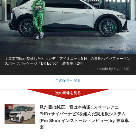
土屋圭市氏が監修したヒョンデ『アイオニック5 N』の専用ハイパフォーマン
スパーツパッケージ「DK Edition」装着車（2/4）
《photo by Hyundai》
この記事へ戻る
見た目は純正、音は本格派! スペーシアに
PHD+サイバーナビXを組んだ実用派システム
[Pro Shop インストール・レビュー]by 東京車
楽