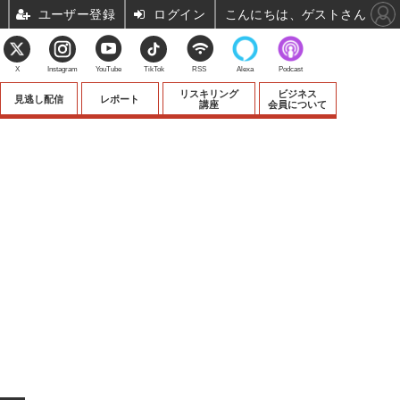
ユーザー登録
ログイン
こんにちは、ゲストさん
X
Instagram
YouTube
TikTok
RSS
Alexa
Podcast
リスキリング
ビジネス
見逃し配信
レポート
講座
会員について