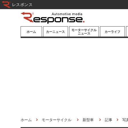
レスポンス
モーターサイクル
ホーム
カーニュース
カーライフ
ニュース
ニューモデル
ニューモデル
カスタマイズ
試乗記
試乗記
カーグッズ
道路交通/社会
カーオーディオ
鉄道
モータースポー
ツ/エンタメ
船舶
航空
宇宙
ホーム
モーターサイクル
新型車
記事
写