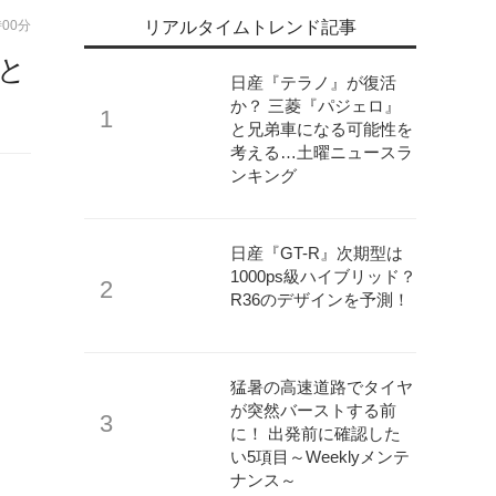
時00分
リアルタイムトレンド記事
徴と
日産『テラノ』が復活
か？ 三菱『パジェロ』
と兄弟車になる可能性を
考える…土曜ニュースラ
ンキング
日産『GT-R』次期型は
1000ps級ハイブリッド？
R36のデザインを予測！
猛暑の高速道路でタイヤ
が突然バーストする前
に！ 出発前に確認した
い5項目～Weeklyメンテ
ナンス～