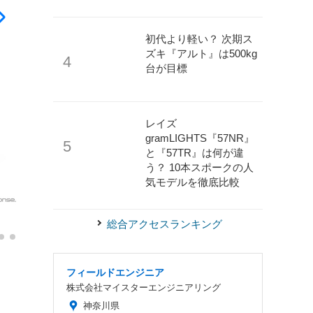
初代より軽い？ 次期ス
ズキ『アルト』は500kg
台が目標
レイズ
gramLIGHTS『57NR』
と『57TR』は何が違
う？ 10本スポークの人
気モデルを徹底比較
総合アクセスランキング
《写真提供 ヤマハ発動機》
ヤマハ PAS kiss（マットカ
フィールドエンジニア
株式会社マイスターエンジニアリング
神奈川県