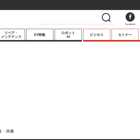
Facebook
リペア・
ロボット
EV特集
ビジネス
セミナー
メンテナンス
AI
プレミアム
業界動向
テクノロジー
キーパーソンイ
ンタビュー
真・画像