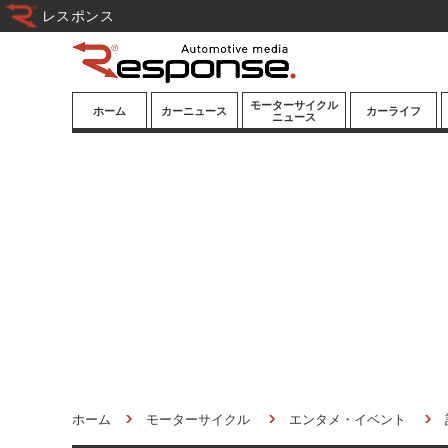
レスポンス
モーターサイクル
ホーム
カーニュース
カーライフ
ニュース
ニューモデル
ニューモデル
カスタマイズ
試乗記
試乗記
カーグッズ
道路交通/社会
カーオーディオ
鉄道
モータースポー
ツ/エンタメ
船舶
航空
宇宙
ホーム
モーターサイクル
エンタメ・イベント