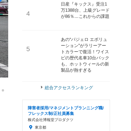
日産『キックス』受注1
万1388台、上級グレード
が86％…これからの課題
あの“パジェロ エボリュ
ーション”がラリーアー
トカラーで復活！ワイス
ピの歴代名車10台パック
も、ホットウィールの新
製品が熱すぎる
《写真撮影 宮崎壮人》
Vストロームミーティング2024
総合アクセスランキング
障害者採用/マネジメントプランニング職/
フレックス制/正社員募集
株式会社博報堂プロダクツ
東京都