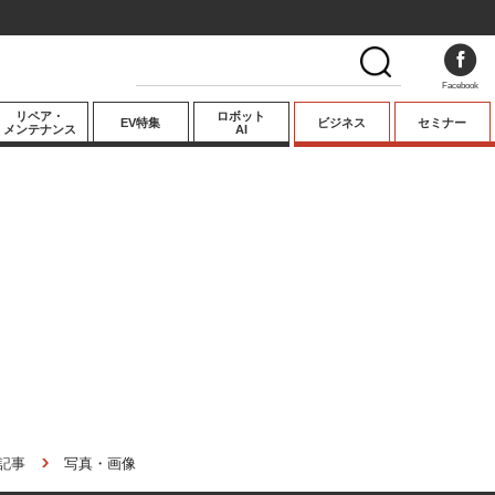
Facebook
リペア・
ロボット
EV特集
ビジネス
セミナー
メンテナンス
AI
プレミアム
業界動向
テクノロジー
キーパーソンイ
ンタビュー
記事
写真・画像