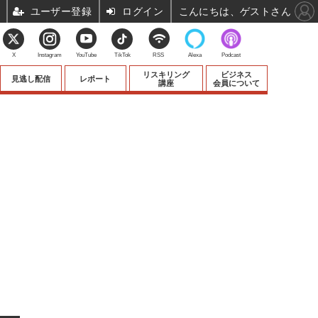
ユーザー登録
ログイン
こんにちは、ゲストさん
X
Instagram
YouTube
TikTok
RSS
Alexa
Podcast
リスキリング
ビジネス
見逃し配信
レポート
講座
会員について