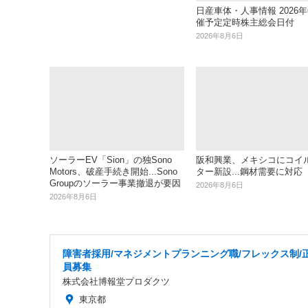
日産車体・人事情報 2026年
催予定定時株主総会日付
2026年8月6日
ソーラーEV「Sion」の独Sono
阪和興業、メキシコにコイ
Motors、破産手続き開始...Sono
ター新設...鋼材需要に対応
Groupのソーラー事業撤退が要因
2026年8月6日
2026年8月6日
障害者採用/マネジメントプランニング職/フレックス制/
員募集
株式会社博報堂プロダクツ
東京都