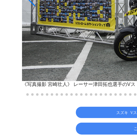
《写真撮影 宮崎壮人》
レーサー津田拓也選手のVス
スズキ V