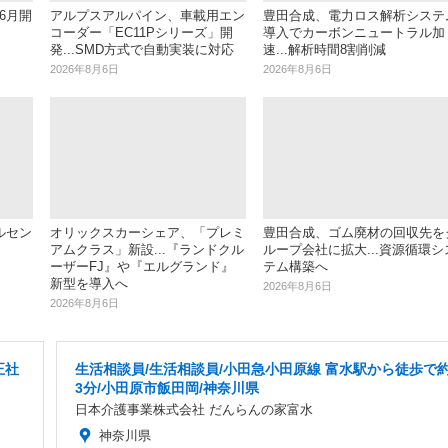
6月開
アルプスアルパイン、車載用エン
豊田合成、電力ロス解析システ
コーダー「EC11Pシリーズ」開
導入でカーボンニュートラル加
発...SMD方式で自動実装に対応
速...解析時間8割削減
2026年8月6日
2026年8月6日
ルセン
オリックスカーシェア、「プレミ
豊田合成、ゴム廃材の回収先を
アムクラス」新設...『ランドクル
ループ会社に拡大...資源循環シ
ーザーFJ』や『エルグランド』
テム構築へ
新型を導入へ
2026年8月6日
2026年8月6日
正社
生活相談員/生活相談員/小田急小田原線 富水駅から徒歩で
3分/小田原市飯田岡/神奈川県
日本介護事業株式会社 だんらんの家富水
神奈川県