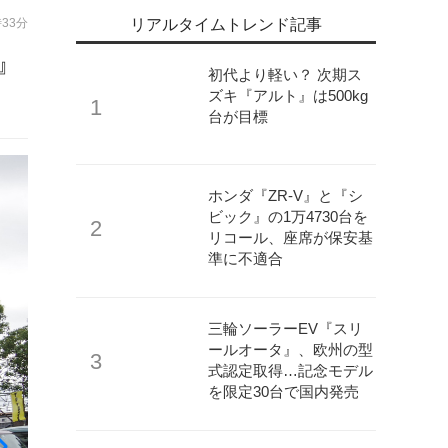
時33分
リアルタイムトレンド記事
』
初代より軽い？ 次期ス
ズキ『アルト』は500kg
台が目標
ホンダ『ZR-V』と『シ
ビック』の1万4730台を
リコール、座席が保安基
準に不適合
三輪ソーラーEV『スリ
ールオータ』、欧州の型
式認定取得…記念モデル
を限定30台で国内発売