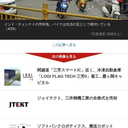
インド・チェンナイの市街地。バイクは生活の足として根付いている
（4/39）
《写真撮影 宮崎壮人》
この記事へ戻る
関越道「三芳スマートIC」近く、冷凍自動倉庫
「LOGI FLAG TECH 三芳II」着工...霞ヶ関キャ
ピタル
ジェイテクト、三井精機工業の全株式を売却
ソフトバンクロボティクス、搬送ロボット