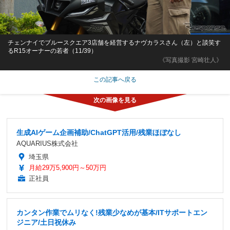
チェンナイでブルースクエア3店舗を経営するナヴカラスさん（左）と談笑す
るR15オーナーの若者（11/39）
《写真撮影 宮崎壮人》
この記事へ戻る
生成AIゲーム企画補助/ChatGPT活用/残業ほぼなし
AQUARIUS株式会社
埼玉県
月給29万5,900円～50万円
正社員
カンタン作業でムリなく!残業少なめが基本/ITサポートエン
ジニア/土日祝休み