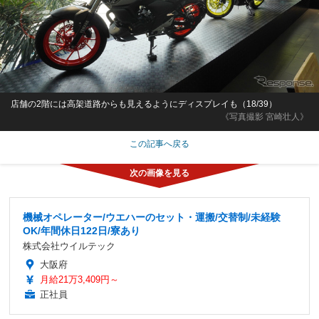
店舗の2階には高架道路からも見えるようにディスプレイも（18/39）
《写真撮影 宮崎壮人》
この記事へ戻る
機械オペレーター/ウエハーのセット・運搬/交替制/未経験
OK/年間休日122日/寮あり
株式会社ウイルテック
大阪府
月給21万3,409円～
正社員