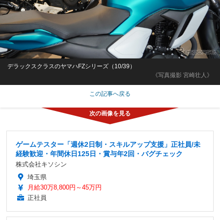
デラックスクラスのヤマハFZシリーズ（10/39）
《写真撮影 宮崎壮人》
この記事へ戻る
ゲームテスター「週休2日制・スキルアップ支援」正社員/未
経験歓迎・年間休日125日・賞与年2回・バグチェック
株式会社キソシン
埼玉県
月給30万8,800円～45万円
正社員