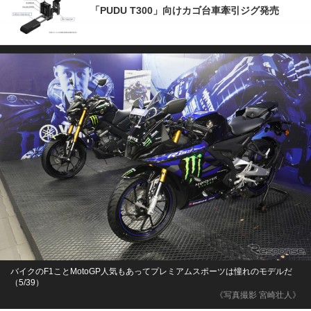
「PUDU T300」向けカゴ台車牽引ジグ発売
バイクのF1ことMotoGP人気もあってプレミアムスポーツは憧れのモデルだ
（5/39）
《写真撮影 宮崎壮人》