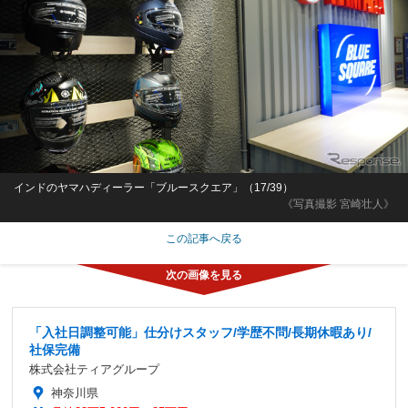
インドのヤマハディーラー「ブルースクエア」（17/39）
《写真撮影 宮崎壮人》
この記事へ戻る
「入社日調整可能」仕分けスタッフ/学歴不問/長期休暇あり/
社保完備
株式会社ティアグループ
神奈川県