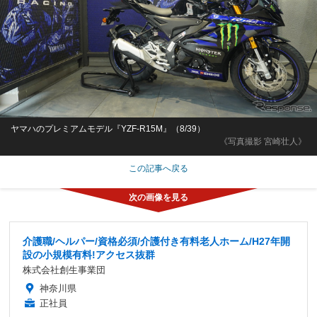
ヤマハのプレミアムモデル『YZF-R15M』（8/39）
《写真撮影 宮崎壮人》
この記事へ戻る
介護職/ヘルパー/資格必須/介護付き有料老人ホーム/H27年開
設の小規模有料!アクセス抜群
株式会社創生事業団
神奈川県
正社員