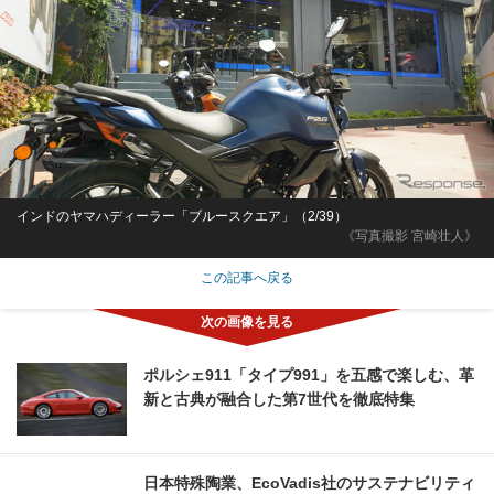
インドのヤマハディーラー「ブルースクエア」（2/39）
《写真撮影 宮崎壮人》
この記事へ戻る
ポルシェ911「タイプ991」を五感で楽しむ、革
新と古典が融合した第7世代を徹底特集
日本特殊陶業、EcoVadis社のサステナビリティ