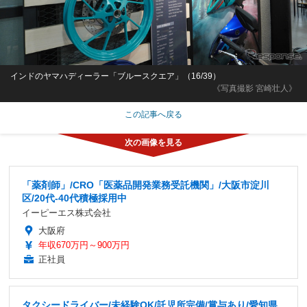
インドのヤマハディーラー「ブルースクエア」（16/39）
《写真撮影 宮崎壮人》
この記事へ戻る
「薬剤師」/CRO「医薬品開発業務受託機関」/大阪市淀川
区/20代-40代積極採用中
イーピーエス株式会社
大阪府
年収670万円～900万円
正社員
タクシードライバー/未経験OK/託児所完備/賞与あり/愛知県