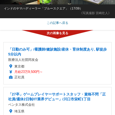
インドのヤマハディーラー「ブルースクエア」（17/39）
《写真撮影 宮崎壮人》
この記事へ戻る
「日勤のみ可」/看護師/健診施設/産休・育休制度あり, 駅徒歩
5分以内
医療法人社団同友会
東京都
月給23万9,500円～
正社員
「27卒」ゲームプレイヤーサポートスタッフ・資格不問「正
社員/週休2日制/IT業界デビュー」/川口市栄町1丁目
ベンタス株式会社
埼玉県