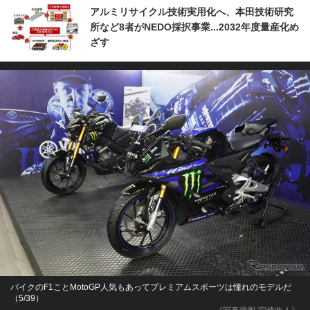
アルミリサイクル技術実用化へ、本田技術研究
所など8者がNEDO採択事業...2032年度量産化め
ざす
バイクのF1ことMotoGP人気もあってプレミアムスポーツは憧れのモデルだ
（5/39）