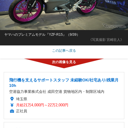
ヤマハのプレミアムモデル『YZF-R15』（9/39）
《写真撮影 宮崎壮人》
この記事へ戻る
飛行機を支えるサポートスタッフ 未経験OK/社宅あり/残業月
10h
空港協力事業株式会社 成田空港 貨物地区内・制限区域内
埼玉県
月給21万4,000円～22万2,000円
正社員