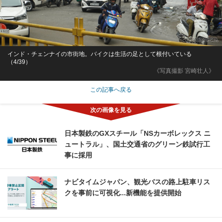
インド・チェンナイの市街地。バイクは生活の足として根付いている
（4/39）
《写真撮影 宮崎壮人》
この記事へ戻る
日本製鉄のGXスチール「NSカーボレックス ニ
ュートラル」、国土交通省のグリーン鉄試行工
事に採用
ナビタイムジャパン、観光バスの路上駐車リス
クを事前に可視化...新機能を提供開始