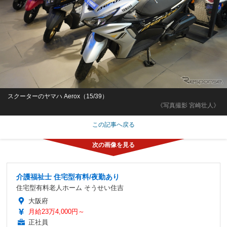
スクーターのヤマハ Aerox（15/39）
《写真撮影 宮崎壮人》
この記事へ戻る
介護福祉士 住宅型有料/夜勤あり
住宅型有料老人ホーム そうせい住吉
大阪府
月給23万4,000円～
正社員