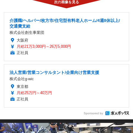
介護職/ヘルパー/枚方市/住宅型有料老人ホーム/4週8休以上/
交通費支給
株式会社創生事業団
大阪府
月給21万3,000円～26万5,000円
正社員
法人営業/営業コンサルタント/企業向け営業支援
株式会社g-wic
東京都
月給25万円～40万円
正社員
Sponsored by