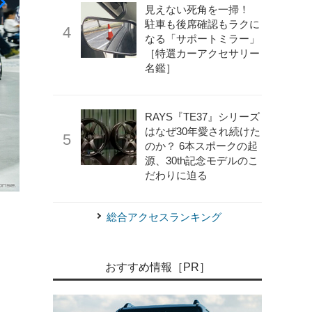
見えない死角を一掃！
駐車も後席確認もラクに
なる「サポートミラー」
［特選カーアクセサリー
名鑑］
RAYS『TE37』シリーズ
はなぜ30年愛され続けた
のか？ 6本スポークの起
源、30th記念モデルのこ
だわりに迫る
《写真撮影 望月勇輝》
ポルシェ 911 カレラ4S…A-MESSE 
総合アクセスランキング
おすすめ情報［PR］