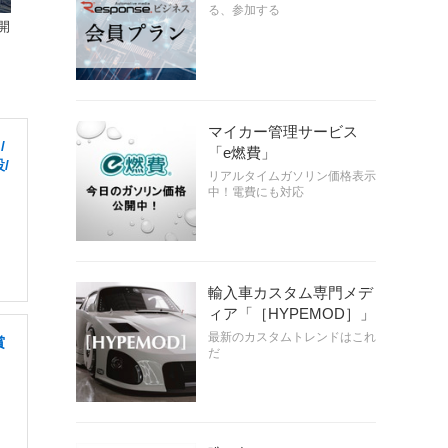
る、参加する
開
マイカー管理サービス
/
「e燃費」
/
リアルタイムガソリン価格表示
中！電費にも対応
輸入車カスタム専門メデ
ィア「［HYPEMOD］」
最新のカスタムトレンドはこれ
賞
だ