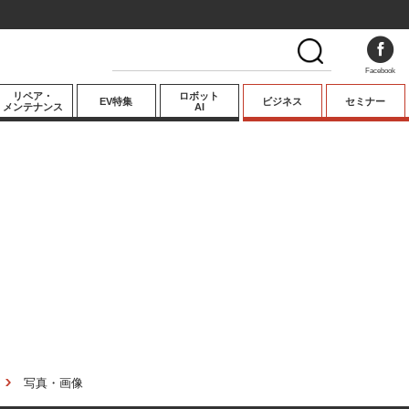
Facebook
リペア・
ロボット
EV特集
ビジネス
セミナー
メンテナンス
AI
プレミアム
業界動向
テクノロジー
キーパーソンイ
ンタビュー
写真・画像