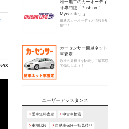
唯一無二のカーオーディ
オ専門誌「Push on！
Mycar-life」」
年
最新のカーオーディオ情報を配
信中！
カーセンサー簡単ネット
車査定
数社の見積りを比較して最高額
で売却しよう！
ユーザーアシスタンス
愛車無料査定
中古車検索
車検比較
自動車保険一括見積り