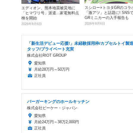
スシロー×トヨタGRのコラ
エディオン、熊本地震被災地に
「激アツ」と話題に! SNS
「ヒマワリ号」派遣...家電無料点
GRミニカーの入手報告も
検を開始
2026年8月6日
2026年8月6日
「新生活デビュー応援!」未経験採用枠/カプセルトイ製
タッフ/プライベート充実
株式会社RIOT GROUP
愛知県
月給28万円～50万円
正社員
バーガーキングのホールキッチン
株式会社ビーケー・ジャパン
愛知県
月給24万円～38万2,000円
正社員