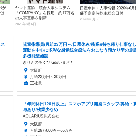
ボが
ヤマト運輸、統合人事システム
日産車体・人事情報 2026年6月
では
「COMPANY」を採用...約17万名
催予定定時株主総会日付
の人事基盤を刷新
2026年8月6日
2026年8月6日
造ス
児童指導員/月給23万円～/日曜休み/残業&持ち帰り仕事なし
運動を中心に多彩な感覚統合療法をおこなう預かり型の施設
多機能型施設
きりんのあくびKidsいまざと
大阪府
月給23万円～30万円
正社員
「年間休日120日以上」スマホアプリ開発スタッフ/昇給・
与あり/残業少なめ
AQUARIUS株式会社
大阪府
月給29万800円～65万円