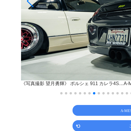
《写真撮影 望月勇輝》
ポルシェ 911 カレラ4S…A-ME
A-M