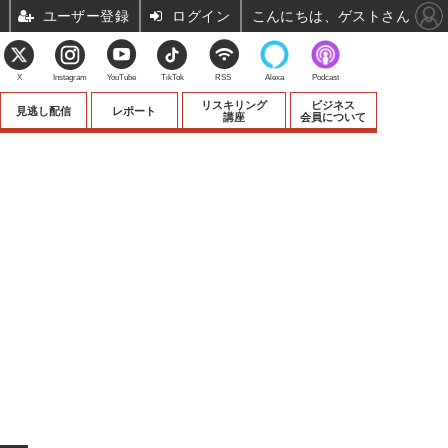
ユーザー登録
ログイン
こんにちは、ゲストさん
X
Instagram
YouTube
TikTok
RSS
Alexa
Podcast
リスキリング
ビジネス
見逃し配信
レポート
講座
会員について