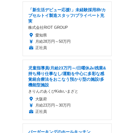
「新生活デビュー応援!」未経験採用枠/カ
プセルトイ製造スタッフ/プライベート充
実
株式会社RIOT GROUP
愛知県
月給28万円～50万円
正社員
児童指導員/月給23万円～/日曜休み/残業&
持ち帰り仕事なし/運動を中心に多彩な感
覚統合療法をおこなう預かり型の施設/多
機能型施設
きりんのあくびKidsいまざと
大阪府
月給23万円～30万円
正社員
バーガーキングのホールキッチン