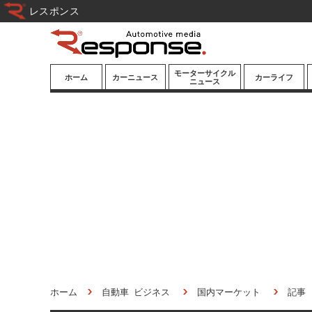
レスポンス
モーターサイクル
ホーム
カーニュース
カーライフ
ニュース
ニューモデル
ニューモデル
カスタマイズ
試乗記
試乗記
カーグッズ
道路交通/社会
カーオーディオ
鉄道
モータースポー
ツ/エンタメ
船舶
航空
宇宙
ホーム
自動車 ビジネス
国内マーケット
記事