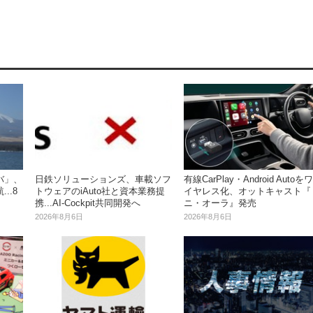
バ」、
日鉄ソリューションズ、車載ソフ
有線CarPlay・Android Autoをワ
..8
トウェアのiAuto社と資本業務提
イヤレス化、オットキャスト『
携...AI-Cockpit共同開発へ
ニ・オーラ』発売
2026年8月6日
2026年8月6日