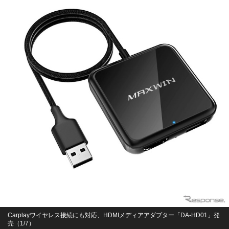
Carplayワイヤレス接続にも対応、HDMIメディアアダプター「DA-HD01」発
売（1/7）