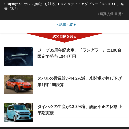
Carplayワイヤレス接続にも対応、HDMIメディアアダプター「DA-HD01」発
売（3/7）
《写真提供 昌騰》
この記事へ戻る
ジープ85周年記念車、『ラングラー』に100台
限定で発売...944万円
スバルの営業益が44.2%減、米関税が押し下げ
第1四半期決算
ダイハツの生産が12.8%増、認証不正の反動 上
半期実績