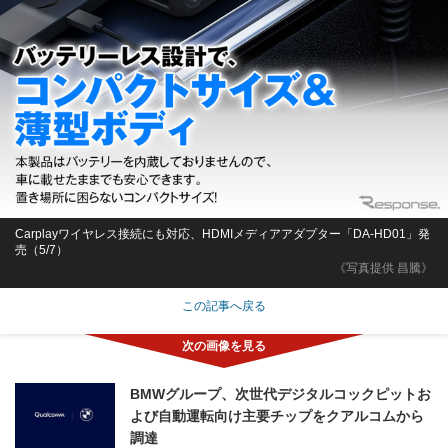
Carplayワイヤレス接続にも対応、HDMIメディアアダプター「DA-HD01」発
売（5/7）
《写真提供 昌騰》
この記事へ戻る
BMWグループ、次世代デジタルコックピットお
よび自動運転向け主要チップをクアルコムから
調達