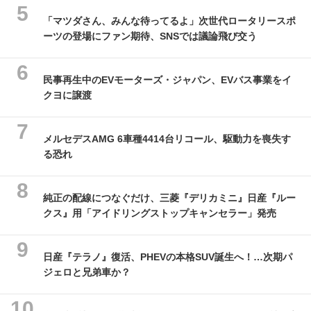
「マツダさん、みんな待ってるよ」次世代ロータリースポ
ーツの登場にファン期待、SNSでは議論飛び交う
民事再生中のEVモーターズ・ジャパン、EVバス事業をイ
クヨに譲渡
メルセデスAMG 6車種4414台リコール、駆動力を喪失す
る恐れ
純正の配線につなぐだけ、三菱『デリカミニ』日産『ルー
クス』用「アイドリングストップキャンセラー」発売
日産『テラノ』復活、PHEVの本格SUV誕生へ！…次期パ
ジェロと兄弟車か？