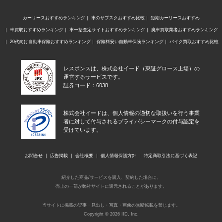
カーリースおすすめランキング
車のサブスクおすすめ比較
短期カーリースおすすめ
車買取おすすめランキング
車一括査定サイトおすすめランキング
廃車買取業者おすすめランキング
20代向け自動車保険おすすめランキング
保険料安い自動車保険ランキング
バイク買取おすすめ比較
レスポンスは、株式会社イード（東証グロース上場）の
運営するサービスです。
証券コード：6038
株式会社イードは、個人情報の適切な取扱いを行う事業
者に対して付与されるプライバシーマークの付与認定を
受けています。
お問合せ
広告掲載
会社概要
個人情報保護方針
特定商取引法に基づく表記
紹介した商品/サービスを購入、契約した場合に、
売上の一部が弊社サイトに還元されることがあります。
当サイトに掲載の記事・見出し・写真・画像の無断転載を禁じます。
Copyright © 2026 IID, Inc.