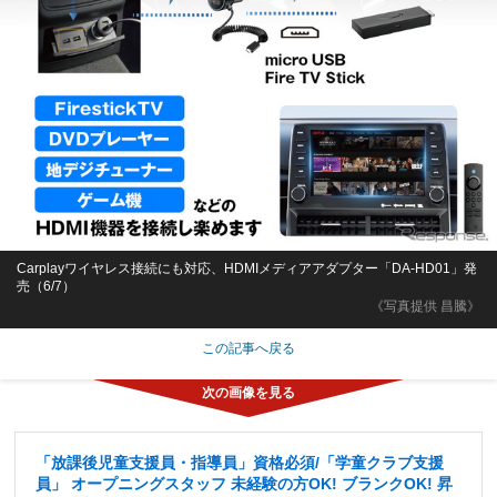
Carplayワイヤレス接続にも対応、HDMIメディアアダプター「DA-HD01」発
売（6/7）
《写真提供 昌騰》
この記事へ戻る
「放課後児童支援員・指導員」資格必須/「学童クラブ支援
員」 オープニングスタッフ 未経験の方OK! ブランクOK! 昇