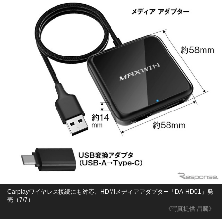
Carplayワイヤレス接続にも対応、HDMIメディアアダプター「DA-HD01」発
売（7/7）
《写真提供 昌騰》