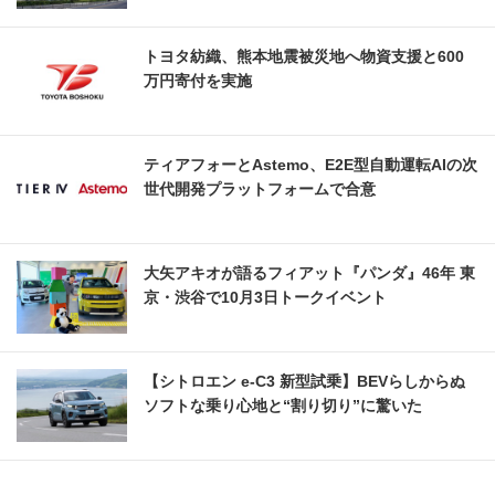
トヨタ紡織、熊本地震被災地へ物資支援と600
万円寄付を実施
ティアフォーとAstemo、E2E型自動運転AIの次
世代開発プラットフォームで合意
大矢アキオが語るフィアット『パンダ』46年 東
京・渋谷で10月3日トークイベント
【シトロエン e-C3 新型試乗】BEVらしからぬ
ソフトな乗り心地と“割り切り”に驚いた