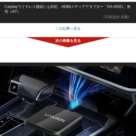
Carplayワイヤレス接続にも対応、HDMIメディアアダプター「DA-HD01」発
売（4/7）
《写真提供 昌騰》
この記事へ戻る