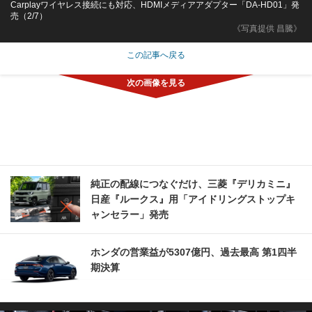
Carplayワイヤレス接続にも対応、HDMIメディアアダプター「DA-HD01」発
売（2/7）
《写真提供 昌騰》
この記事へ戻る
純正の配線につなぐだけ、三菱『デリカミニ』
日産『ルークス』用「アイドリングストップキ
ャンセラー」発売
ホンダの営業益が5307億円、過去最高 第1四半
期決算