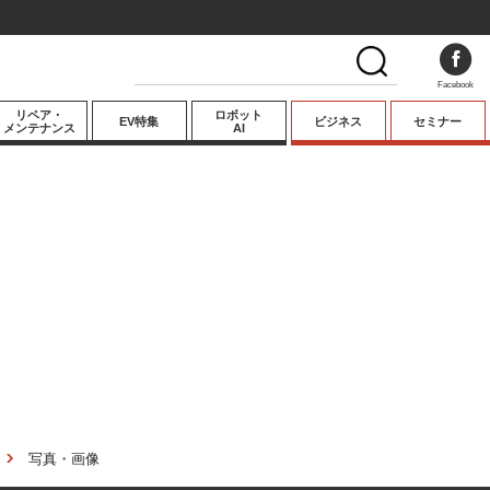
Facebook
リペア・
ロボット
EV特集
ビジネス
セミナー
メンテナンス
AI
プレミアム
業界動向
テクノロジー
キーパーソンイ
ンタビュー
写真・画像