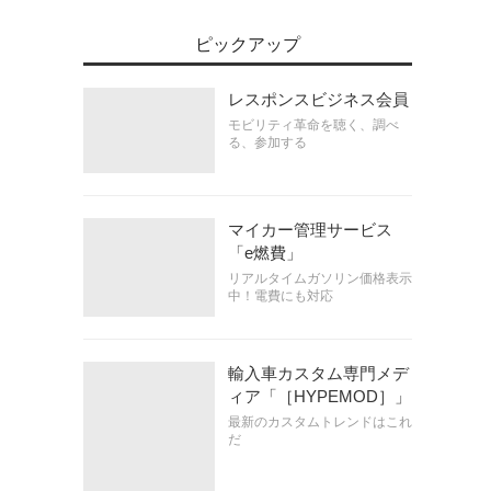
ピックアップ
レスポンスビジネス会員
モビリティ革命を聴く、調べ
る、参加する
マイカー管理サービス
「e燃費」
リアルタイムガソリン価格表示
中！電費にも対応
輸入車カスタム専門メデ
ィア「［HYPEMOD］」
最新のカスタムトレンドはこれ
だ