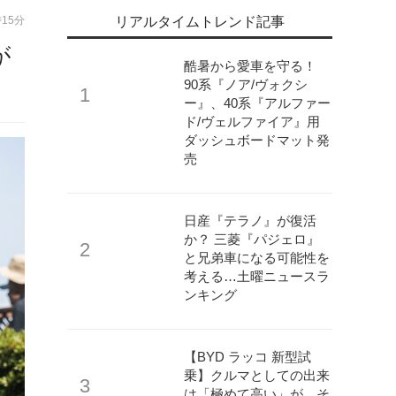
時15分
リアルタイムトレンド記事
が
酷暑から愛車を守る！
90系『ノア/ヴォクシ
ー』、40系『アルファー
ド/ヴェルファイア』用
ダッシュボードマット発
売
日産『テラノ』が復活
か？ 三菱『パジェロ』
と兄弟車になる可能性を
考える…土曜ニュースラ
ンキング
【BYD ラッコ 新型試
乗】クルマとしての出来
は「極めて高い」が、そ