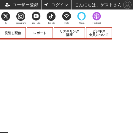
ユーザー登録
ログイン
こんにちは、ゲストさん
X
Instagram
YouTube
TikTok
RSS
Alexa
Podcast
リスキリング
ビジネス
見逃し配信
レポート
講座
会員について