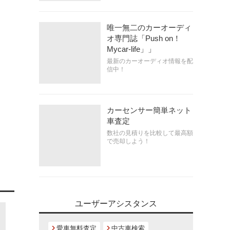
唯一無二のカーオーディ
オ専門誌「Push on！
Mycar-life」」
最新のカーオーディオ情報を配
信中！
カーセンサー簡単ネット
車査定
数社の見積りを比較して最高額
で売却しよう！
ユーザーアシスタンス
愛車無料査定
中古車検索