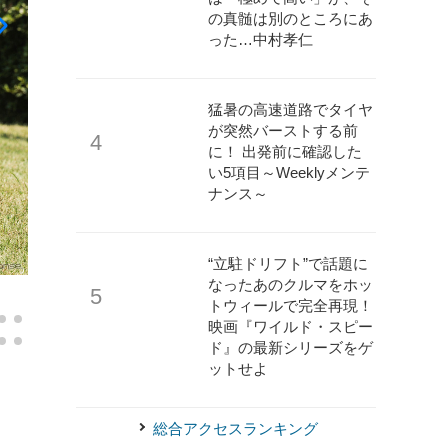
の真髄は別のところにあ
った…中村孝仁
猛暑の高速道路でタイヤ
が突然バーストする前
に！ 出発前に確認した
い5項目～Weeklyメンテ
ナンス～
“立駐ドリフト”で話題に
なったあのクルマをホッ
《写真撮影 土屋勇人》
オプカン女子会
トウィールで完全再現！
映画『ワイルド・スピー
ド』の最新シリーズをゲ
ットせよ
総合アクセスランキング