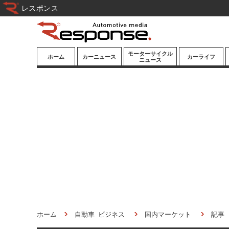
レスポンス
モーターサイクル
ホーム
カーニュース
カーライフ
ニュース
ニューモデル
ニューモデル
カスタマイズ
試乗記
試乗記
カーグッズ
道路交通/社会
カーオーディオ
鉄道
モータースポー
ツ/エンタメ
船舶
航空
宇宙
ホーム
自動車 ビジネス
国内マーケット
記事