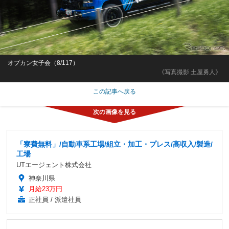
オプカン女子会（8/117）
《写真撮影 土屋勇人》
この記事へ戻る
「寮費無料」/自動車系工場/組立・加工・プレス/高収入/製造/
工場
UTエージェント株式会社
神奈川県
月給23万円
正社員 / 派遣社員