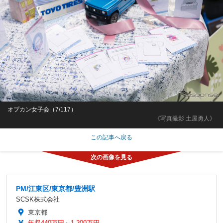
オプカン女子会（7/117）
《写真撮影 土屋勇人》
この記事へ戻る
PM/江東区/東京都/豊洲駅
SCSK株式会社
東京都
年収440万円～1,200万円