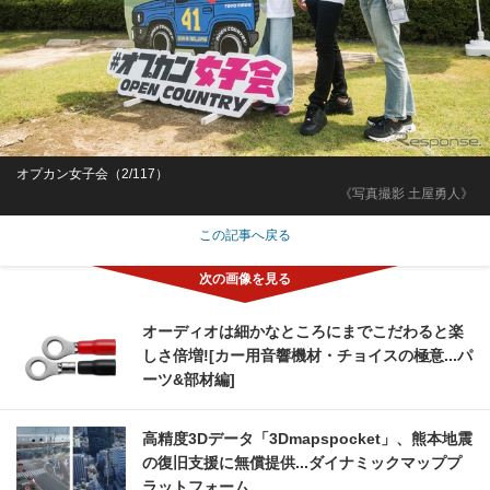
オプカン女子会（2/117）
《写真撮影 土屋勇人》
この記事へ戻る
オーディオは細かなところにまでこだわると楽
しさ倍増![カー用音響機材・チョイスの極意...パ
ーツ&部材編]
高精度3Dデータ「3Dmapspocket」、熊本地震
の復旧支援に無償提供...ダイナミックマッププ
ラットフォーム