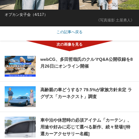
オプカン女子会（4/117）
《写真撮影 土屋勇人》
この記事へ戻る
webCG、多田哲哉氏のクルマQ&A公開収録を8
月26日にオンライン開催
高齢親の車どうする? 79.5%が家族方針未定 ラ
グザス「カーネクスト」調査
車中泊や休憩時の必須アイテム「カーテン」、
用途や好みに応じて選べる新作、続々登場![特
選カーアクセサリー名鑑]