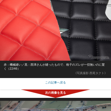
赤：機械縫い／黒：西津さんが縫ったもので、格子のズレが一切無いのに驚
く（22/46）
《写真撮影 西尾タクト》
この記事へ戻る