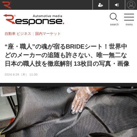
search
menu
自動車 ビジネス
国内マーケット
“座・職人”の魂が宿るBRIDEシート！世界中
どのメーカーの追随も許さない、唯一無二な
日本の職人技を徹底解剖 13枚目の写真・画像
2024.9.26（木） 11:30