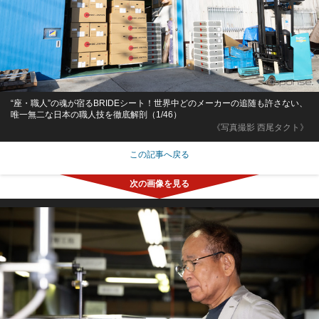
“座・職人”の魂が宿るBRIDEシート！世界中どのメーカーの追随も許さない、
唯一無二な日本の職人技を徹底解剖（1/46）
《写真撮影 西尾タクト》
この記事へ戻る