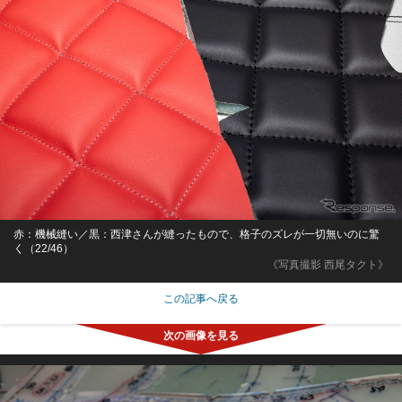
赤：機械縫い／黒：西津さんが縫ったもので、格子のズレが一切無いのに驚
く（22/46）
《写真撮影 西尾タクト》
この記事へ戻る