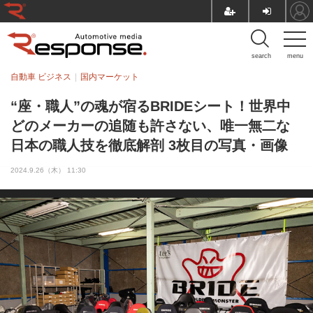
search
menu
自動車 ビジネス
国内マーケット
“座・職人”の魂が宿るBRIDEシート！世界中
どのメーカーの追随も許さない、唯一無二な
日本の職人技を徹底解剖 3枚目の写真・画像
2024.9.26（木） 11:30