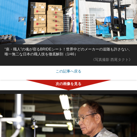
“座・職人”の魂が宿るBRIDEシート！世界中どのメーカーの追随も許さない、
唯一無二な日本の職人技を徹底解剖（1/46）
《写真撮影 西尾タクト》
この記事へ戻る