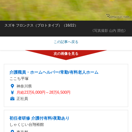
スズキ フロンクス（プロトタイプ）（16/22）
《写真撮影 山内 潤也》
この記事へ戻る
介護職員・ホームヘルパー/常勤/有料老人ホーム
ここち平塚
神奈川県
月給23万6,000円～28万6,500円
正社員
初任者研修 介護付有料/夜勤あり
しゃくじい台翔裕館