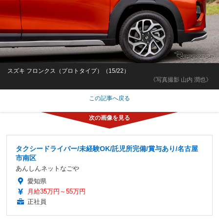
スズキ フロンクス（プロトタイプ）（15/22）
《写真撮影 山内 潤也》
この記事へ戻る
タクシードライバー/未経験OK/託児所完備/賞与あり/名古屋
市南区
あんしんネットなごや
愛知県
月給35万円～55万円
正社員