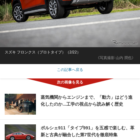
スズキ フロンクス（プロトタイプ）（2/22）
《写真撮影 山内 潤也》
この記事へ戻る
蒸気機関からエンジンまで、「動力」はどう進
化したのか...工学の視点から読み解く歴史
ポルシェ911「タイプ991」を五感で楽しむ、革
新と古典が融合した第7世代を徹底特集