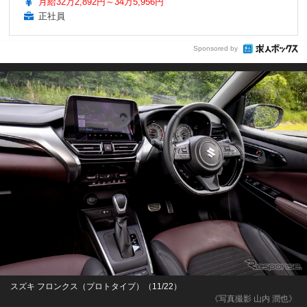
月給32万2,892円～34万5,956円
正社員
Sponsored by
スズキ フロンクス（プロトタイプ）（11/22）
《写真撮影 山内 潤也》