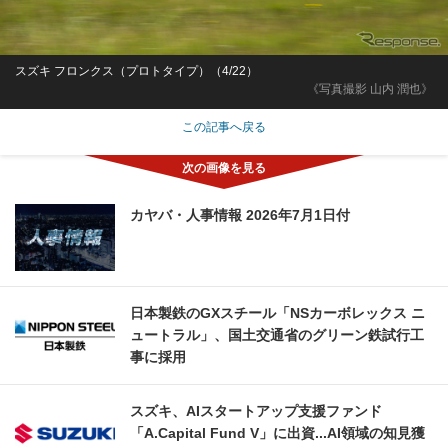
スズキ フロンクス（プロトタイプ）（4/22）
《写真撮影 山内 潤也》
この記事へ戻る
カヤバ・人事情報 2026年7月1日付
日本製鉄のGXスチール「NSカーボレックス ニ
ュートラル」、国土交通省のグリーン鉄試行工
事に採用
スズキ、AIスタートアップ支援ファンド
「A.Capital Fund V」に出資...AI領域の知見獲