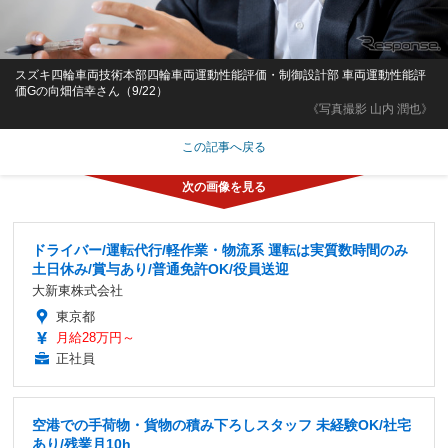
スズキ四輪車両技術本部四輪車両運動性能評価・制御設計部 車両運動性能評
価Gの向畑信幸さん（9/22）
《写真撮影 山内 潤也》
この記事へ戻る
ドライバー/運転代行/軽作業・物流系 運転は実質数時間のみ
土日休み/賞与あり/普通免許OK/役員送迎
大新東株式会社
東京都
月給28万円～
正社員
空港での手荷物・貨物の積み下ろしスタッフ 未経験OK/社宅
あり/残業月10h