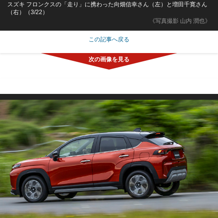
スズキ フロンクスの「走り」に携わった向畑信幸さん（左）と増田千寛さん
（右）（3/22）
《写真撮影 山内 潤也》
この記事へ戻る