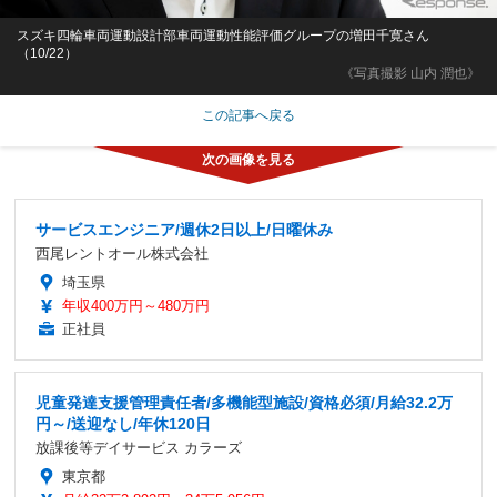
スズキ四輪車両運動設計部車両運動性能評価グループの増田千寛さん
（10/22）
《写真撮影 山内 潤也》
この記事へ戻る
サービスエンジニア/週休2日以上/日曜休み
西尾レントオール株式会社
埼玉県
年収400万円～480万円
正社員
児童発達支援管理責任者/多機能型施設/資格必須/月給32.2万
円～/送迎なし/年休120日
放課後等デイサービス カラーズ
東京都