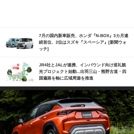
7月の国内新車販売、ホンダ『N-BOX』3カ月連
続首位、2位はスズキ『スペーシア』[新聞ウォ
ッチ]
JR4社とJALが連携、インバウンド向け巡礼観
光プロジェクト始動...出羽三山・熊野古道・四
国遍路を軸に広域周遊を推進