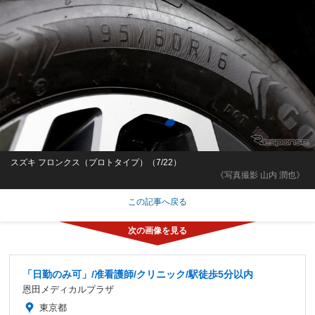
スズキ フロンクス（プロトタイプ）（7/22）
《写真撮影 山内 潤也》
この記事へ戻る
「日勤のみ可」/准看護師/クリニック/駅徒歩5分以内
恩田メディカルプラザ
東京都