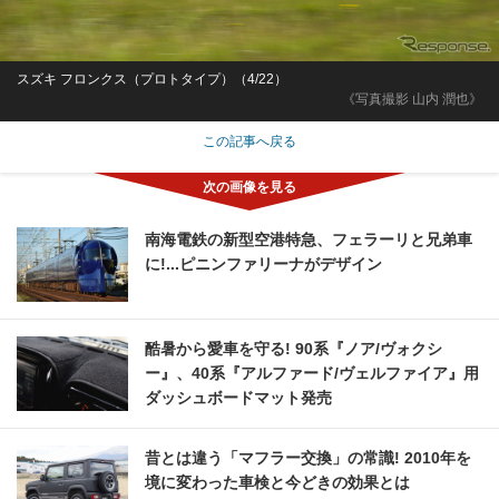
スズキ フロンクス（プロトタイプ）（4/22）
《写真撮影 山内 潤也》
この記事へ戻る
南海電鉄の新型空港特急、フェラーリと兄弟車
に!...ピニンファリーナがデザイン
酷暑から愛車を守る! 90系『ノア/ヴォクシ
ー』、40系『アルファード/ヴェルファイア』用
ダッシュボードマット発売
昔とは違う「マフラー交換」の常識! 2010年を
境に変わった車検と今どきの効果とは