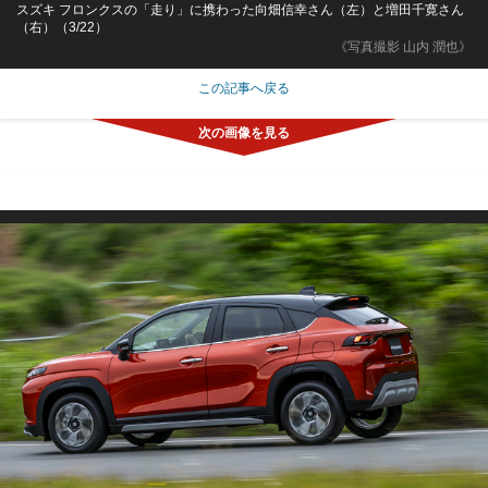
スズキ フロンクスの「走り」に携わった向畑信幸さん（左）と増田千寛さん
（右）（3/22）
《写真撮影 山内 潤也》
この記事へ戻る