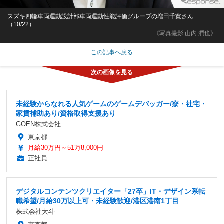
スズキ四輪車両運動設計部車両運動性能評価グループの増田千寛さん
（10/22）
《写真撮影 山内 潤也》
この記事へ戻る
未経験からなれる人気ゲームのゲームデバッガー/寮・社宅・
家賃補助あり/資格取得支援あり
GOEN株式会社
東京都
月給30万円～51万8,000円
正社員
デジタルコンテンツクリエイター「27卒」IT・デザイン系転
職希望/月給30万以上可・未経験歓迎/港区港南1丁目
株式会社大斗