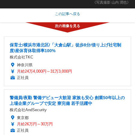
《写真撮影 山内 潤也》
この記事へ戻る
保育士/横浜市港北区/「大倉山駅」徒歩8分/借り上げ社宅制
度/産休育休取得率100%
株式会社TKC
神奈川県
月給24万4,000円～31万3,000円
正社員
警備員/夜勤 警備デビュー大歓迎 家族も安心 創業50年以上の
上場企業グループで安定 寮完備 若手活躍中
株式会社AndSecurity
東京都
月給26万円～30万円
正社員