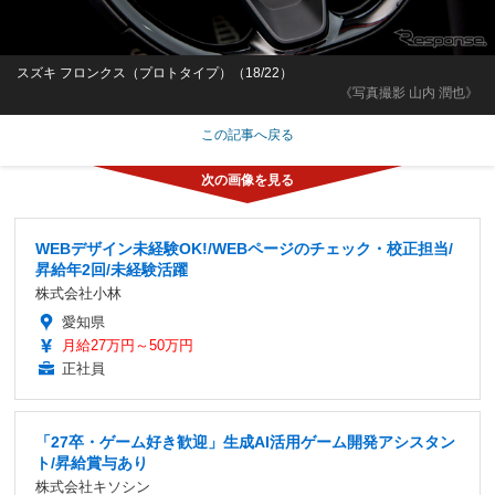
スズキ フロンクス（プロトタイプ）（18/22）
《写真撮影 山内 潤也》
この記事へ戻る
WEBデザイン未経験OK!/WEBページのチェック・校正担当/
昇給年2回/未経験活躍
株式会社小林
愛知県
月給27万円～50万円
正社員
「27卒・ゲーム好き歓迎」生成AI活用ゲーム開発アシスタン
ト/昇給賞与あり
株式会社キソシン