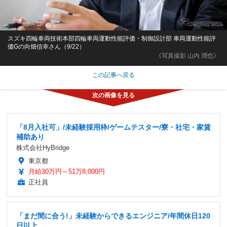
スズキ四輪車両技術本部四輪車両運動性能評価・制御設計部 車両運動性能評
価Gの向畑信幸さん（9/22）
《写真撮影 山内 潤也》
この記事へ戻る
「8月入社可」/未経験採用枠/ゲームテスター/寮・社宅・家賃
補助あり
株式会社HyBridge
東京都
月給30万円～51万8,000円
正社員
「まだ間に合う!」未経験からできるエンジニア/年間休日120
日以上