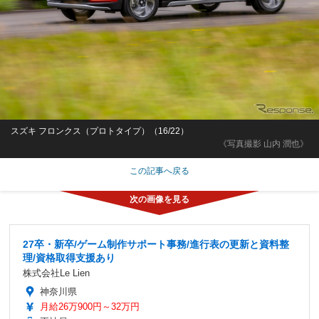
スズキ フロンクス（プロトタイプ）（16/22）
《写真撮影 山内 潤也》
この記事へ戻る
27卒・新卒/ゲーム制作サポート事務/進行表の更新と資料整
理/資格取得支援あり
株式会社Le Lien
神奈川県
月給26万900円～32万円