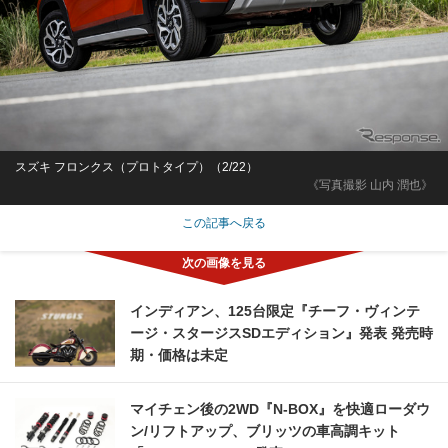
スズキ フロンクス（プロトタイプ）（2/22）
《写真撮影 山内 潤也》
この記事へ戻る
インディアン、125台限定『チーフ・ヴィンテ
ージ・スタージスSDエディション』発表 発売時
期・価格は未定
マイチェン後の2WD『N-BOX』を快適ローダウ
ン/リフトアップ、ブリッツの車高調キット