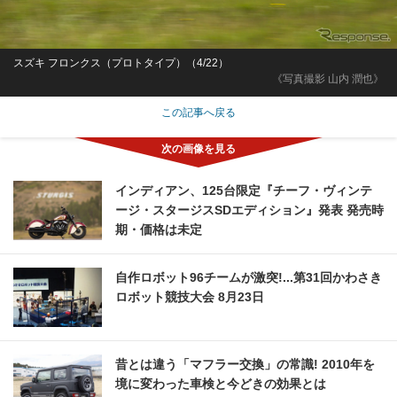
スズキ フロンクス（プロトタイプ）（4/22）
《写真撮影 山内 潤也》
この記事へ戻る
インディアン、125台限定『チーフ・ヴィンテ
ージ・スタージスSDエディション』発表 発売時
期・価格は未定
自作ロボット96チームが激突!...第31回かわさき
ロボット競技大会 8月23日
昔とは違う「マフラー交換」の常識! 2010年を
境に変わった車検と今どきの効果とは