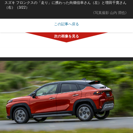
スズキ フロンクスの「走り」に携わった向畑信幸さん（左）と増田千寛さん
（右）（3/22）
《写真撮影 山内 潤也》
この記事へ戻る