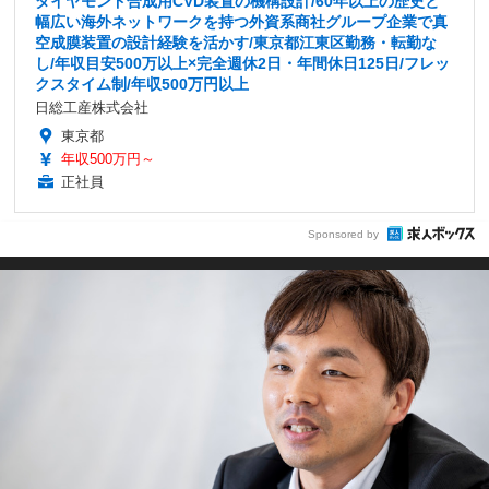
ダイヤモンド合成用CVD装置の機構設計/60年以上の歴史と
幅広い海外ネットワークを持つ外資系商社グループ企業で真
空成膜装置の設計経験を活かす/東京都江東区勤務・転勤な
し/年収目安500万以上×完全週休2日・年間休日125日/フレッ
クスタイム制/年収500万円以上
日総工産株式会社
東京都
年収500万円～
正社員
Sponsored by