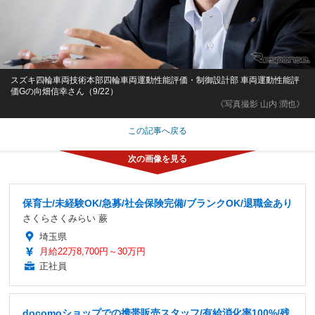
スズキ四輪車両技術本部四輪車両運動性能評価・制御設計部 車両運動性能評
価Gの向畑信幸さん（9/22）
《写真撮影 山内 潤也》
この記事へ戻る
保育士/未経験OK/急募/社会保険完備/ブランクOK/退職金あり
さくらさくみらい 蕨
埼玉県
月給22万8,700円～30万円
正社員
docomoショップでの携帯販売スタッフ/有給消化率100%/残