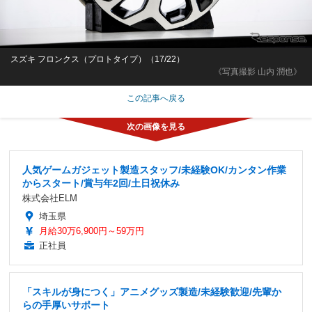
スズキ フロンクス（プロトタイプ）（17/22）
《写真撮影 山内 潤也》
この記事へ戻る
人気ゲームガジェット製造スタッフ/未経験OK/カンタン作業
からスタート/賞与年2回/土日祝休み
株式会社ELM
埼玉県
月給30万6,900円～59万円
正社員
「スキルが身につく」アニメグッズ製造/未経験歓迎/先輩か
らの手厚いサポート