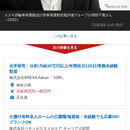
スズキ四輪車両運動設計部車両運動性能評価グループの増田千寛さん
（10/22）
《写真撮影 山内 潤也》
この記事へ戻る
化学研究・分析/月給30万円以上/年間休日125日/実務未経験
歓迎
株式会社BREXA Advan 「1395」
神奈川県
月給30万円～40万円
正社員
介護付有料老人ホームの介護職/無資格・未経験でも応募OK/
ブランクOK
株式会社ベネッセスタイルケア キャリア人財部