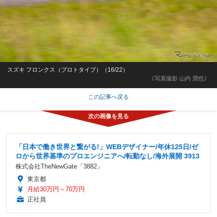
スズキ フロンクス（プロトタイプ）（16/22）
《写真撮影 山内 潤也》
この記事へ戻る
「日本で働き世界と繋がる!」WEBデザイナー/年休125日/ゼ
ロから世界基準のプロエンジニアへ/転勤なし/海外展開 3913
株式会社TheNewGate「3882」
東京都
月給30万円～70万円
正社員