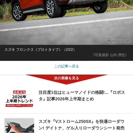
スズキ フロンクス（プロトタイプ）（2/22）
《写真撮影 山内 潤也》
この記事へ戻る
注目度1位はヒューマノイドの格闘!...『ロボス
タ』記事2026年上半期まとめ
スズキ『Vストローム250SX』を快適ローダウ
ン! デイトナ、ゲル入りローダウンシート発売