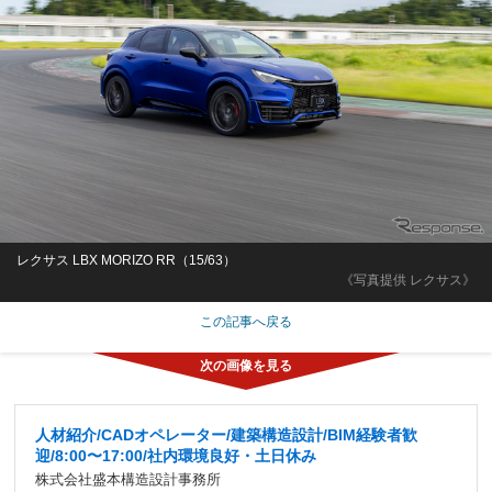
レクサス LBX MORIZO RR（15/63）
《写真提供 レクサス》
この記事へ戻る
人材紹介/CADオペレーター/建築構造設計/BIM経験者歓
迎/8:00〜17:00/社内環境良好・土日休み
株式会社盛本構造設計事務所