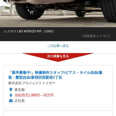
レクサス LBX MORIZO RR（10/63）
《写真提供 レクサス》
この記事へ戻る
「新卒募集中!」映像制作スタッフ/ピアス・ネイル自由/服
装・髪型自由/新宿区西新宿1丁目
株式会社プロジェクトトリガー
東京都
月給25万1,900円～32万円
正社員