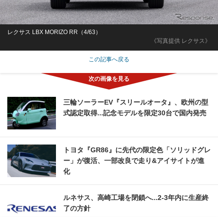
レクサス LBX MORIZO RR（4/63）
《写真提供 レクサス》
この記事へ戻る
三輪ソーラーEV『スリールオータ』、欧州の型
式認定取得...記念モデルを限定30台で国内発売
トヨタ『GR86』に先代の限定色「ソリッドグレ
ー」が復活、一部改良で走り&アイサイトが進
化
ルネサス、高崎工場を閉鎖へ...2‐3年内に生産終
了の方針