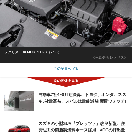
レクサス LBX MORIZO RR（2/63）
《写真提供 レクサス》
この記事へ戻る
自動車7社4~6月期決算、トヨタ、ホンダ、スズ
キ3社最高益、スバルは最終減益[新聞ウォッチ]
スズキの小型SUV『ブレッツァ』改良新型、住
友理工の樹脂製燃料ホース採用...VOCの排出量