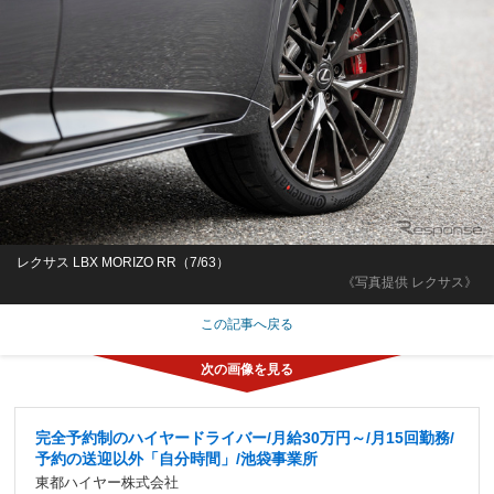
レクサス LBX MORIZO RR（7/63）
《写真提供 レクサス》
この記事へ戻る
完全予約制のハイヤードライバー/月給30万円～/月15回勤務/
予約の送迎以外「自分時間」/池袋事業所
東都ハイヤー株式会社