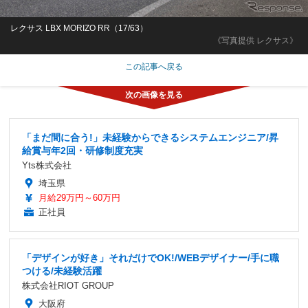
レクサス LBX MORIZO RR（17/63）
《写真提供 レクサス》
この記事へ戻る
「まだ間に合う!」未経験からできるシステムエンジニア/昇
給賞与年2回・研修制度充実
Yts株式会社
埼玉県
月給29万円～60万円
正社員
「デザインが好き」それだけでOK!/WEBデザイナー/手に職
つける/未経験活躍
株式会社RIOT GROUP
大阪府