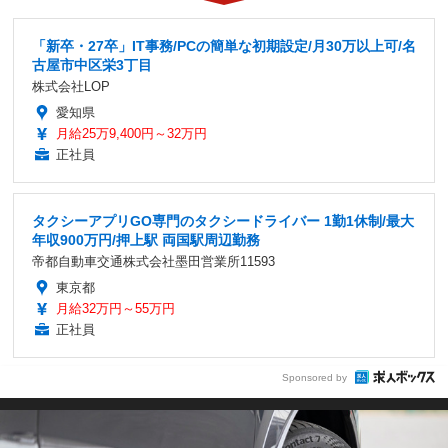
「新卒・27卒」IT事務/PCの簡単な初期設定/月30万以上可/名
古屋市中区栄3丁目
株式会社LOP
愛知県
月給25万9,400円～32万円
正社員
タクシーアプリGO専門のタクシードライバー 1勤1休制/最大
年収900万円/押上駅 両国駅周辺勤務
帝都自動車交通株式会社墨田営業所11593
東京都
月給32万円～55万円
正社員
Sponsored by