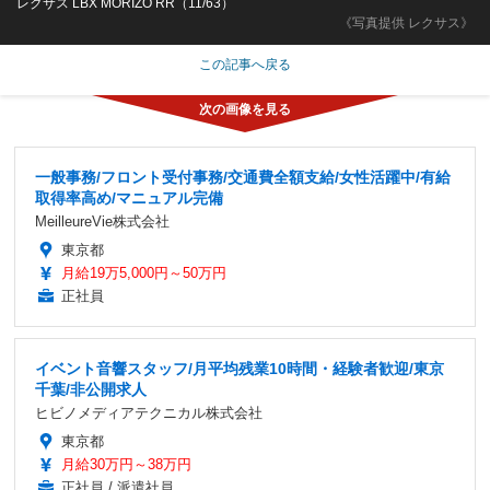
レクサス LBX MORIZO RR（11/63）
《写真提供 レクサス》
この記事へ戻る
一般事務/フロント受付事務/交通費全額支給/女性活躍中/有給
取得率高め/マニュアル完備
MeilleureVie株式会社
東京都
月給19万5,000円～50万円
正社員
イベント音響スタッフ/月平均残業10時間・経験者歓迎/東京
千葉/非公開求人
ヒビノメディアテクニカル株式会社
東京都
月給30万円～38万円
正社員 / 派遣社員