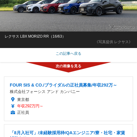
レクサス LBX MORIZO RR（16/63）
《写真提供 レクサス》
この記事へ戻る
FOUR SIS & CO./ブライダルの正社員募集/年収292万～
株式会社フォーシス アンド カンパニー
東京都
年収292万円～
正社員
「8月入社可」/未経験採用枠/QAエンジニア/寮・社宅・家賃