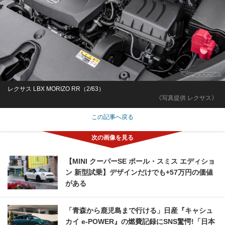
レクサス LBX MORIZO RR（2/63）
《写真提供 レクサス》
この記事へ戻る
【MINI クーパーSE ポール・スミス エディショ
ン 新型試乗】デザインだけでも+57万円の価値
がある
「青森から鹿児島まで行ける」日産『キャシュ
カイ e-POWER』の燃費記録にSNS驚愕!「日本