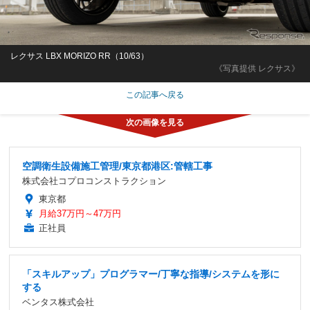
レクサス LBX MORIZO RR（10/63）
《写真提供 レクサス》
この記事へ戻る
空調衛生設備施工管理/東京都港区:管轄工事
株式会社コプロコンストラクション
東京都
月給37万円～47万円
正社員
「スキルアップ」プログラマー/丁寧な指導/システムを形に
する
ベンタス株式会社