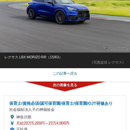
レクサス LBX MORIZO RR（15/63）
《写真提供 レクサス》
この記事へ戻る
保育士/資格必須/認可保育園/保育士/保育園/OJT研修あり
社会福祉法人子の神福祉会
神奈川県
月給20万5,200円～23万4,800円
正社員