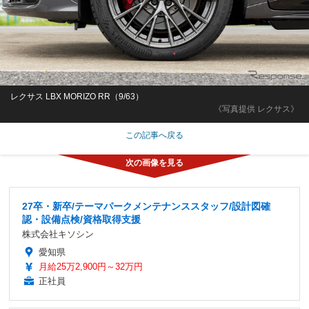
レクサス LBX MORIZO RR（9/63）
《写真提供 レクサス》
この記事へ戻る
27卒・新卒/テーマパークメンテナンススタッフ/設計図確
認・設備点検/資格取得支援
株式会社キソシン
愛知県
月給25万2,900円～32万円
正社員