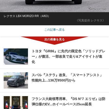
レクサス LBX MORIZO RR（4/63）
《写真提供 レクサス》
この記事へ戻る
トヨタ『GR86』に先代の限定色「ソリッドグレ
ー」が復活、一部改良で走り&アイサイトが進
化
スバル『ステラ』改良、「スマートアシスト」
性能向上...136万9500円から
フランス大統領専用車、『DS N°7 エリゼ』は防
弾仕様のEV...ホイールベース25cm延長