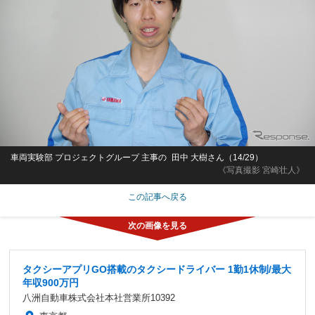
車両実験部 プロジェクトグループ 主事の 田中 大樹さん（14/29）
《写真撮影 宮崎壮人》
この記事へ戻る
タクシーアプリGO搭載のタクシードライバー 1勤1休制/最大
年収900万円
八洲自動車株式会社本社営業所10392