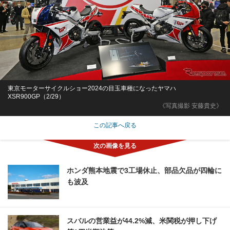
東京モーターサイクルショー2024の目玉車種になったヤマハ
XSR900GP（2/29）
《写真撮影 安藤貴史》
この記事へ戻る
ホンダ熊本地震で3工場休止、部品欠品が四輪に
も波及
スバルの営業益が44.2%減、米関税が押し下げ