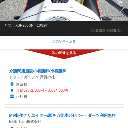
ヤマハ XSR900GP（10/29）
《写真撮影 宮崎壮人》
この記事へ戻る
介護関連施設の看護師/准看護師
トラストガーデン 用賀の杜
東京都
月給32万2,300円～35万4,600円
正社員
MV制作クリエイター/駅チカ徒歩5分/バー・ダーツ利用無料
toBE Tech株式会社