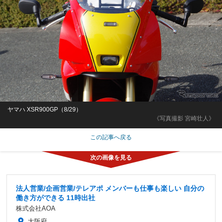
ヤマハ XSR900GP（8/29）
《写真撮影 宮崎壮人》
この記事へ戻る
法人営業/企画営業/テレアポ メンバーも仕事も楽しい 自分の
働き方ができる 11時出社
株式会社AOA
大阪府