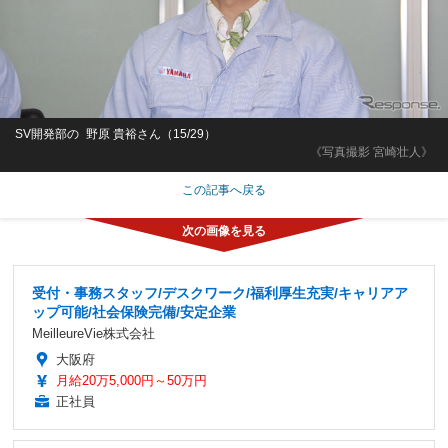
SV開発部の 野原 貴裕さん（15/29）
《写真撮影 宮崎壮人》
この記事へ戻る
受付・事務スタッフ/デスクワーク/福利厚生充実/キャリアア
ップ可能/社会保険完備/安定企業
MeilleureVie株式会社
大阪府
月給20万5,000円～50万円
正社員