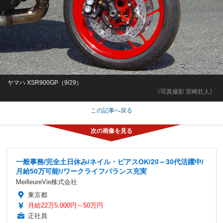
ヤマハ XSR900GP（9/29）
《写真撮影 宮崎壮人》
この記事へ戻る
一般事務/完全土日休み/ネイル・ピアスOK/20～30代活躍中/
月給50万可能!/ワークライフバランス充実
MeilleureVie株式会社
東京都
月給22万5,000円～50万円
正社員