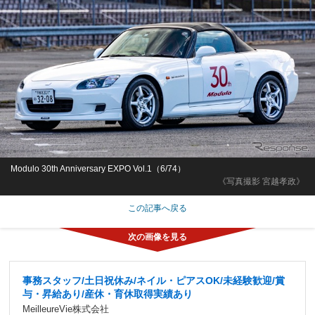
Modulo 30th Anniversary EXPO Vol.1（6/74）
《写真撮影 宮越孝政》
この記事へ戻る
事務スタッフ/土日祝休み/ネイル・ピアスOK/未経験歓迎/賞
与・昇給あり/産休・育休取得実績あり
MeilleureVie株式会社