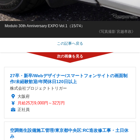
Modulo 30th Anniversary EXPO Vol.1（15/74）
《写真撮影 宮越孝政》
この記事へ戻る
27卒・新卒/Webデザイナー/スマートフォンサイトの画面制
作/未経験歓迎/年間休日120日以上
株式会社プロジェクトトリガー
大阪府
月給25万9,000円～32万円
正社員
空調衛生設備施工管理/東京都中央区:RC造改修工事・土日休
み