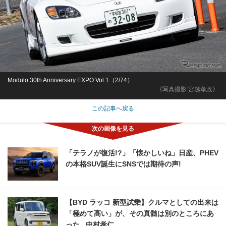
Modulo 30th Anniversary EXPO Vol.1（2/74）
《写真撮影 宮越孝政》
この記事へ戻る
「テラノが復活!?」「懐かしいね」日産、PHEV
の本格SUV誕生にSNSでは期待の声!
【BYD ラッコ 新型試乗】クルマとしての出来は
「極めて高い」が、その真髄は別のところにあ
った...中村孝仁