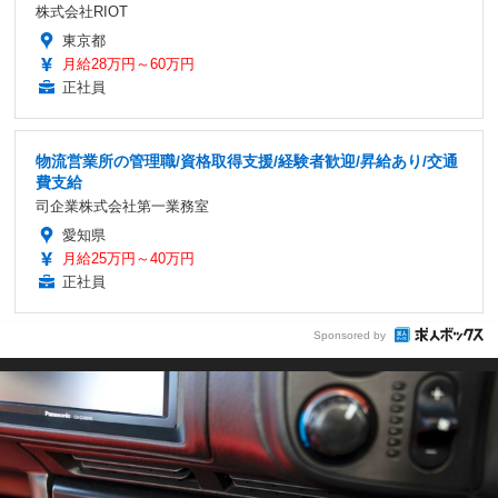
株式会社RIOT
東京都
月給28万円～60万円
正社員
物流営業所の管理職/資格取得支援/経験者歓迎/昇給あり/交通
費支給
司企業株式会社第一業務室
愛知県
月給25万円～40万円
正社員
Sponsored by