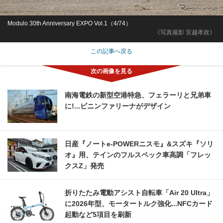
Modulo 30th Anniversary EXPO Vol.1（4/74）
《写真撮影 宮越孝政》
この記事へ戻る
南海電鉄の新型空港特急、フェラーリと兄弟車
に!...ピニンファリーナがデザイン
日産『ノートe-POWERニスモ』&スズキ『ソリ
オ』用、テインのフルスペック車高調「フレッ
クスZ」発売
折りたたみ電動アシスト自転車「Air 20 Ultra」
に2026年型、モータートルク強化...NFCカード
起動など5項目を刷新