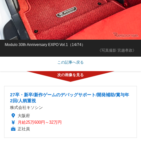
Modulo 30th Anniversary EXPO Vol.1（14/74）
《写真撮影 宮越孝政》
この記事へ戻る
27卒・新卒/新作ゲームのデバッグサポート/開発補助/賞与年
2回/人柄重視
株式会社キソシン
大阪府
月給25万600円～32万円
正社員