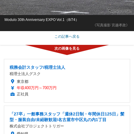
Modulo 30th Anniversary EXPO Vol.1（8/74）
《写真撮影 宮越孝政》
この記事へ戻る
税務会計スタッフ/税理士法人
税理士法人グスク
東京都
年収400万円～700万円
正社員
「27卒」一般事務スタッフ「週休2日制・年間休日125日」髪
型・服装自由/未経験歓迎/名古屋市中区丸の内1丁目
株式会社プロジェクトトリガー
愛知県