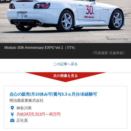
Modulo 30th Anniversary EXPO Vol.1（7/74）
《写真撮影 宮越孝政》
この記事へ戻る
点心の販売/月10休み可/賞与3.3ヵ月分/未経験可
明治屋産業株式会社
神奈川県
月給24万5,311円～45万円
正社員