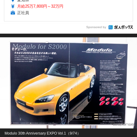
月給25万7,800円～32万円
正社員
Sponsored by
Modulo 30th Anniversary EXPO Vol.1（9/74）