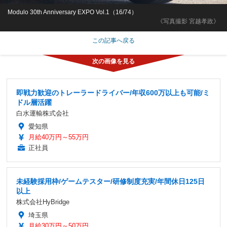
Modulo 30th Anniversary EXPO Vol.1（16/74）
《写真撮影 宮越孝政》
この記事へ戻る
即戦力歓迎のトレーラードライバー/年収600万以上も可能/ミ
ドル層活躍
白水運輸株式会社
愛知県
月給40万円～55万円
正社員
未経験採用枠/ゲームテスター/研修制度充実/年間休日125日
以上
株式会社HyBridge
埼玉県
月給30万円～50万円