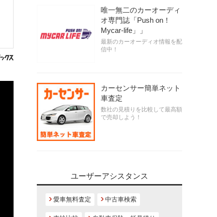
唯一無二のカーオーディ
オ専門誌「Push on！
Mycar-life」」
最新のカーオーディオ情報を配
信中！
カーセンサー簡単ネット
車査定
数社の見積りを比較して最高額
で売却しよう！
ユーザーアシスタンス
愛車無料査定
中古車検索