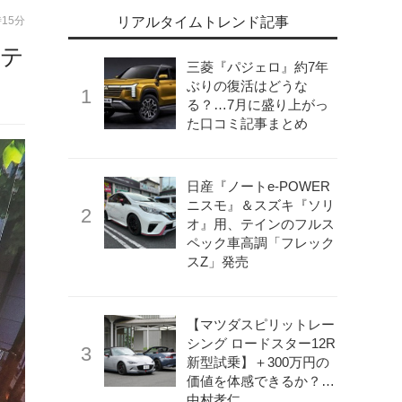
時15分
リアルタイムトレンド記事
リテ
三菱『パジェロ』約7年
ぶりの復活はどうな
る？…7月に盛り上がっ
た口コミ記事まとめ
日産『ノートe-POWER
ニスモ』＆スズキ『ソリ
オ』用、テインのフルス
ペック車高調「フレック
スZ」発売
【マツダスピリットレー
シング ロードスター12R
新型試乗】＋300万円の
価値を体感できるか？…
中村孝仁