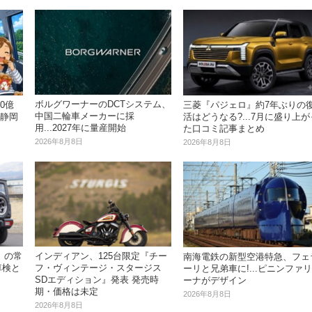
ボルグワーナーのDCTシステム、
0億
三菱『パジェロ』約7年ぶりの
中国二輪車メーカーに採
は静岡
活はどうなる?...7月に盛り上が
用...2027年に量産開始
た口コミ記事まとめ
2026年8月8日
2026年8月8日
」の常
インディアン、125台限定『チー
南海電鉄の新型空港特急、フェ
車検と
フ・ヴィンテージ・スタージス
ーリと兄弟車に!...ピニンファリ
SDエディション』発表 発売時
ーナがデザイン
期・価格は未定
2026年8月8日
2026年8月8日