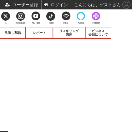
ユーザー登録
ログイン
こんにちは、ゲストさん
X
Instagram
YouTube
TikTok
RSS
Alexa
Podcast
リスキリング
ビジネス
見逃し配信
レポート
講座
会員について