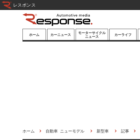
レスポンス
モーターサイクル
ホーム
カーニュース
カーライフ
ニュース
ニューモデル
ニューモデル
カスタマイズ
試乗記
試乗記
カーグッズ
道路交通/社会
カーオーディオ
鉄道
モータースポー
ツ/エンタメ
船舶
航空
宇宙
ホーム
自動車 ニューモデル
新型車
記事