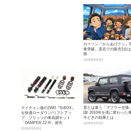
ローソン『からあげクン』5
食突破、直近での販売1位
県
2026年8月8日
昔とは違う「マフラー交換
マイチェン後の2WD『N-BOX』
識! 2010年を境に変わった
を快適ローダウン/リフトアッ
今どきの効果とは
プ、ブリッツの車高調キット
「DAMPER ZZ-R」発売
2026年8月8日
2026年8月8日