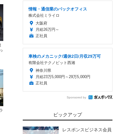
情報・通信業のバックオフィス
株式会社ミライロ
大阪府
月給26万円～
正社員
復
っ
車検のメカニック/週休2日/月収29万可
有限会社テクノピット西湘
神奈川県
月給23万5,000円～29万5,000円
正社員
Sponsored by
ラ
ピックアップ
レスポンスビジネス会員