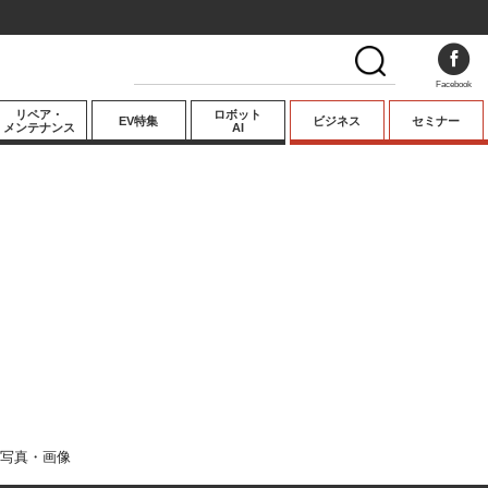
Facebook
リペア・
ロボット
EV特集
ビジネス
セミナー
メンテナンス
AI
プレミアム
業界動向
テクノロジー
キーパーソンイ
ンタビュー
写真・画像