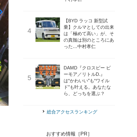
【BYD ラッコ 新型試
乗】クルマとしての出来
は「極めて高い」が、そ
の真髄は別のところにあ
った…中村孝仁
DAMD『クロスビー ビ
ーモア／リトルD.』
は“かわいい”も“ワイル
ド”も叶える。あなたな
ら、どっちを選ぶ？
。
《撮影：根岸智幸》
FOMMが2019年に開発した4人乗り量
総合アクセスランキング
おすすめ情報［PR］