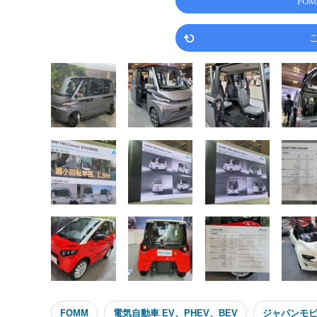
FO
FOMM
電気自動車 EV、PHEV、BEV
ジャパンモビ