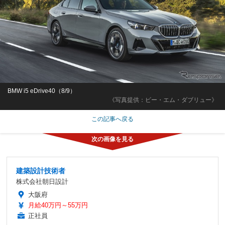
BMW i5 eDrive40（8/9）
《写真提供：ビー・エム・ダブリュー》
この記事へ戻る
建築設計技術者
株式会社朝日設計
大阪府
月給40万円～55万円
正社員