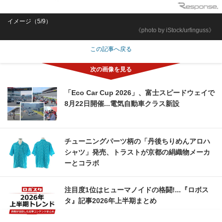
イメージ（5/9）
《photo by iStock/urfinguss》
この記事へ戻る
「Eco Car Cup 2026」、富士スピードウェイで
8月22日開催...電気自動車クラス新設
チューニングパーツ柄の「丹後ちりめんアロハ
シャツ」発売、トラストが京都の絹織物メーカ
ーとコラボ
注目度1位はヒューマノイドの格闘!...『ロボス
タ』記事2026年上半期まとめ