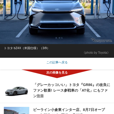
トヨタ bZ4X（米国仕様）（3/9）
《photo by Toyota》
この記事へ戻る
「グレーカッコいい」トヨタ『GR86』の改良に
ファン歓喜! レース参戦車の「AT化」にもファ
ン注目
ビーライン小倉東インター店、8月7日オープ