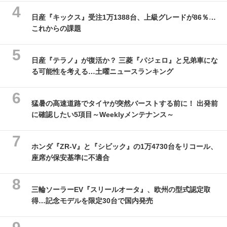
日産『キックス』受注1万1388台、上級グレードが86％…
これからの課題
日産『テラノ』が復活か？ 三菱『パジェロ』と兄弟車にな
る可能性を考える…土曜ニュースランキング
猛暑の高速道路でタイヤが突然バーストする前に！ 出発前
に確認したい5項目～Weeklyメンテナンス～
ホンダ『ZR-V』と『シビック』の1万4730台をリコール、
座席が保安基準に不適合
三輪ソーラーEV『スリールオータ』、欧州の型式認定取
得…記念モデルを限定30台で国内発売