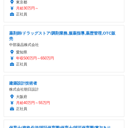
東京都
月給30万円～
正社員
薬剤師/ドラッグストア/調剤業務,服薬指導,薬歴管理,OTC販
売
中部薬品株式会社
愛知県
年収500万円～650万円
正社員
建築設計技術者
株式会社朝日設計
大阪府
月給40万円～55万円
正社員
保育士/資格必須/認証保育園/保育士/認可保育園/賞与あり