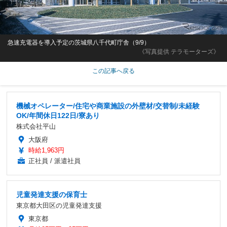
急速充電器を導入予定の茨城県八千代町庁舎（9/9）
《写真提供 テラモーターズ》
この記事へ戻る
機械オペレーター/住宅や商業施設の外壁材/交替制/未経験
OK/年間休日122日/寮あり
株式会社平山
大阪府
時給1,963円
正社員 / 派遣社員
児童発達支援の保育士
東京都大田区の児童発達支援
東京都