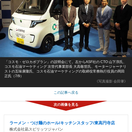
「コスモ・ゼロカボプラン」の説明会にて。左からASF社の CTO 山下淳氏、
コスモ石油マーケティング 次世代事業部長 大高敬世氏、モータージャーナリ
ストの五味康隆氏、コスモ石油マーケティングの取締役常務執行役員の岡田
正氏（7/9）
《写真撮影 会田肇》
この記事へ戻る
ラーメン・つけ麺のホール/キッチンスタッフ/東高円寺店
株式会社凪スピリッツジャパン