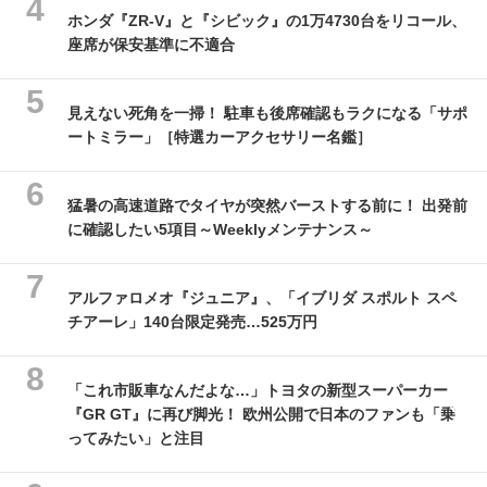
ホンダ『ZR-V』と『シビック』の1万4730台をリコール、
座席が保安基準に不適合
見えない死角を一掃！ 駐車も後席確認もラクになる「サポ
ートミラー」［特選カーアクセサリー名鑑］
猛暑の高速道路でタイヤが突然バーストする前に！ 出発前
に確認したい5項目～Weeklyメンテナンス～
アルファロメオ『ジュニア』、「イブリダ スポルト スペ
チアーレ」140台限定発売…525万円
「これ市販車なんだよな…」トヨタの新型スーパーカー
『GR GT』に再び脚光！ 欧州公開で日本のファンも「乗
ってみたい」と注目