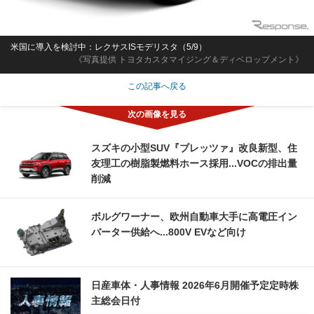
米国に導入を検討中：レクサスISモデリスタ（5/9）
《写真提供 トヨタカスタマイジング＆ディベロップメント》
この記事へ戻る
スズキの小型SUV『ブレッツァ』改良新型、住
友理工の樹脂製燃料ホース採用...VOCの排出量
削減
ボルグワーナー、欧州自動車大手に高電圧イン
バーター供給へ...800V EVなど向け
日産車体・人事情報 2026年6月開催予定定時株
主総会日付