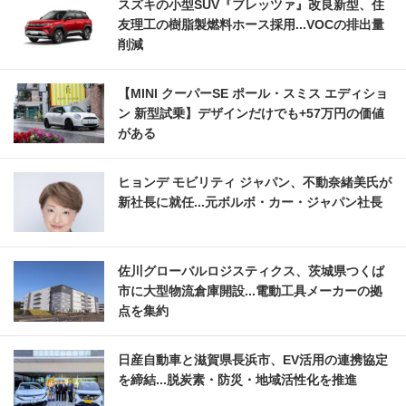
スズキの小型SUV『ブレッツァ』改良新型、住
友理工の樹脂製燃料ホース採用...VOCの排出量
削減
【MINI クーパーSE ポール・スミス エディショ
ン 新型試乗】デザインだけでも+57万円の価値
がある
ヒョンデ モビリティ ジャパン、不動奈緒美氏が
新社長に就任...元ボルボ・カー・ジャパン社長
佐川グローバルロジスティクス、茨城県つくば
市に大型物流倉庫開設...電動工具メーカーの拠
点を集約
日産自動車と滋賀県長浜市、EV活用の連携協定
を締結...脱炭素・防災・地域活性化を推進