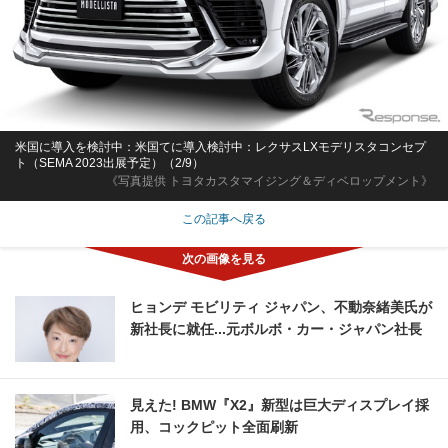
米国に導入を検討中：米国てに導入検討中：レクサスLXモデリスタコンセプ
ト（SEMA 2023出展予定）（2/9）
《写真提供 トヨタカスタマイジング＆ディベロップメント》
この記事へ戻る
ヒョンデ モビリティ ジャパン、不動奈緒美氏が
新社長に就任...元ボルボ・カー・ジャパン社長
見えた! BMW『X2』新型は巨大ディスプレイ採
用、コックピット全面刷新