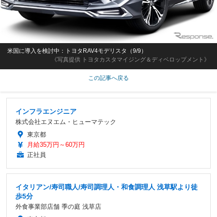
米国に導入を検討中：トヨタRAV4モデリスタ（9/9）
《写真提供 トヨタカスタマイジング＆ディベロップメント》
この記事へ戻る
インフラエンジニア
株式会社エヌエム・ヒューマテック
東京都
月給35万円～60万円
正社員
イタリアン/寿司職人/寿司調理人・和食調理人 浅草駅より徒
歩5分
外食事業部店舗 季の庭 浅草店