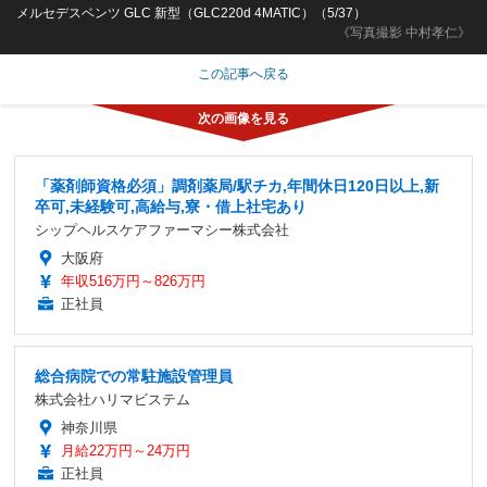
メルセデスベンツ GLC 新型（GLC220d 4MATIC）（5/37）
《写真撮影 中村孝仁》
この記事へ戻る
「薬剤師資格必須」調剤薬局/駅チカ,年間休日120日以上,新
卒可,未経験可,高給与,寮・借上社宅あり
シップヘルスケアファーマシー株式会社
大阪府
年収516万円～826万円
正社員
総合病院での常駐施設管理員
株式会社ハリマビステム
神奈川県
月給22万円～24万円
正社員