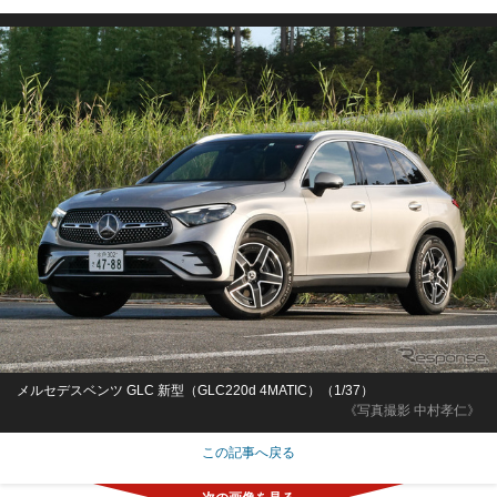
メルセデスベンツ GLC 新型（GLC220d 4MATIC）（1/37）
《写真撮影 中村孝仁》
この記事へ戻る