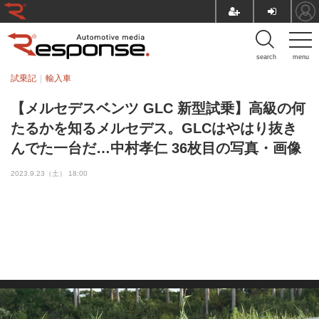
search
menu
試乗記
輸入車
【メルセデスベンツ GLC 新型試乗】高級の何
たるかを知るメルセデス。GLCはやはり抜き
んでた一台だ…中村孝仁 36枚目の写真・画像
2023.9.23（土） 18:00