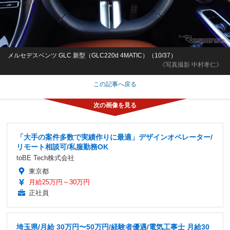
メルセデスベンツ GLC 新型（GLC220d 4MATIC）（10/37）
《写真撮影 中村孝仁》
この記事へ戻る
「大手の案件多数で実績作りに最適」デザインオペレーター/
リモート相談可/私服勤務OK
toBE Tech株式会社
東京都
月給25万円～30万円
正社員
埼玉県/月給 30万円〜50万円/経験者優遇/電気工事士 月給30