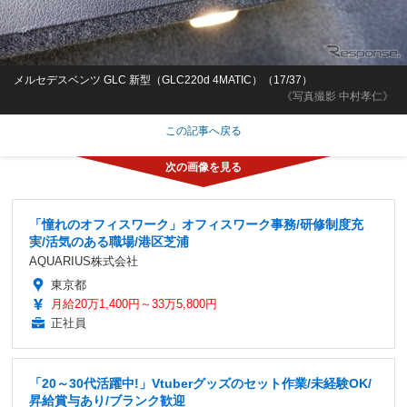
メルセデスベンツ GLC 新型（GLC220d 4MATIC）（17/37）
《写真撮影 中村孝仁》
この記事へ戻る
「憧れのオフィスワーク」オフィスワーク事務/研修制度充
実/活気のある職場/港区芝浦
AQUARIUS株式会社
東京都
月給20万1,400円～33万5,800円
正社員
「20～30代活躍中!」Vtuberグッズのセット作業/未経験OK/
昇給賞与あり/ブランク歓迎