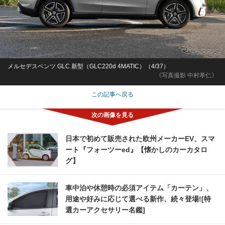
メルセデスベンツ GLC 新型（GLC220d 4MATIC）（4/37）
《写真撮影 中村孝仁》
この記事へ戻る
日本で初めて販売された欧州メーカーEV、スマ
ート『フォーツーed』【懐かしのカーカタロ
グ】
車中泊や休憩時の必須アイテム「カーテン」、
用途や好みに応じて選べる新作、続々登場![特
選カーアクセサリー名鑑]