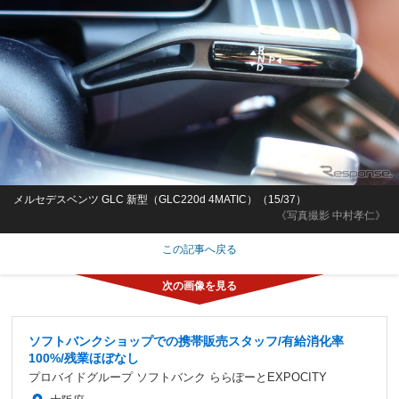
メルセデスベンツ GLC 新型（GLC220d 4MATIC）（15/37）
《写真撮影 中村孝仁》
この記事へ戻る
ソフトバンクショップでの携帯販売スタッフ/有給消化率
100%/残業ほぼなし
プロバイドグループ ソフトバンク ららぽーとEXPOCITY