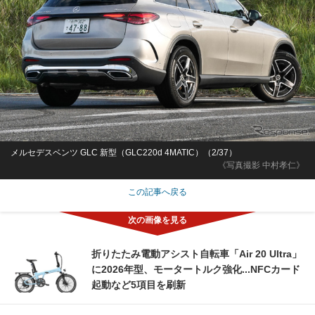
メルセデスベンツ GLC 新型（GLC220d 4MATIC）（2/37）
《写真撮影 中村孝仁》
この記事へ戻る
折りたたみ電動アシスト自転車「Air 20 Ultra」
に2026年型、モータートルク強化...NFCカード
起動など5項目を刷新