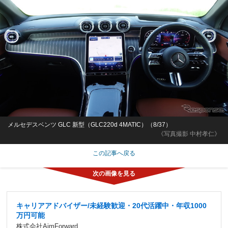
メルセデスベンツ GLC 新型（GLC220d 4MATIC）（8/37）
《写真撮影 中村孝仁》
この記事へ戻る
キャリアアドバイザー/未経験歓迎・20代活躍中・年収1000
万円可能
株式会社AimForward