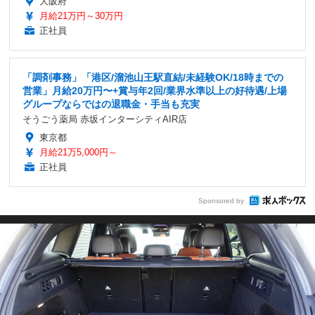
大阪府
月給21万円～30万円
正社員
「調剤事務」「港区/溜池山王駅直結/未経験OK/18時までの
営業」月給20万円〜+賞与年2回/業界水準以上の好待遇/上場
グループならではの退職金・手当も充実
そうごう薬局 赤坂インターシティAIR店
東京都
月給21万5,000円～
正社員
Sponsored by