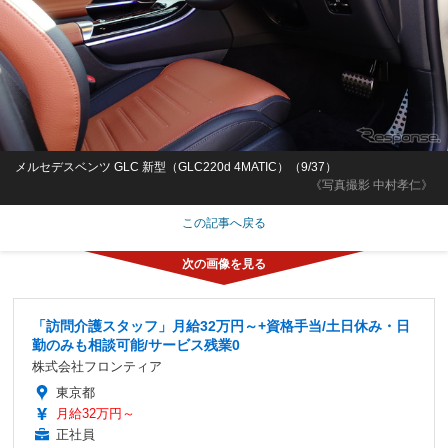
メルセデスベンツ GLC 新型（GLC220d 4MATIC）（9/37）
《写真撮影 中村孝仁》
この記事へ戻る
「訪問介護スタッフ」月給32万円～+資格手当/土日休み・日
勤のみも相談可能/サービス残業0
株式会社フロンティア
東京都
月給32万円～
正社員