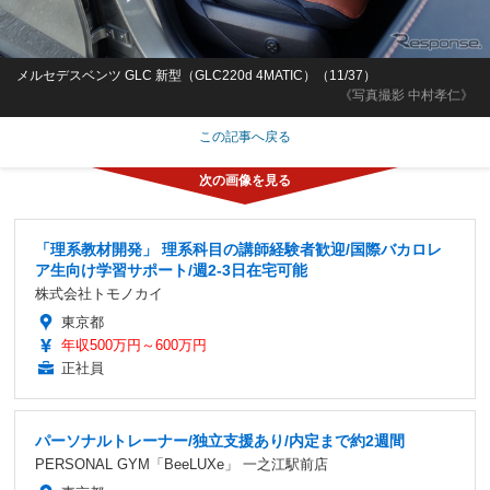
メルセデスベンツ GLC 新型（GLC220d 4MATIC）（11/37）
《写真撮影 中村孝仁》
この記事へ戻る
「理系教材開発」 理系科目の講師経験者歓迎/国際バカロレ
ア生向け学習サポート/週2-3日在宅可能
株式会社トモノカイ
東京都
年収500万円～600万円
正社員
パーソナルトレーナー/独立支援あり/内定まで約2週間
PERSONAL GYM「BeeLUXe」 一之江駅前店