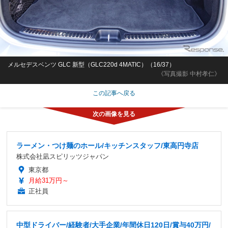
メルセデスベンツ GLC 新型（GLC220d 4MATIC）（16/37）
《写真撮影 中村孝仁》
この記事へ戻る
ラーメン・つけ麺のホール/キッチンスタッフ/東高円寺店
株式会社凪スピリッツジャパン
東京都
月給31万円～
正社員
中型ドライバー/経験者/大手企業/年間休日120日/賞与40万円/