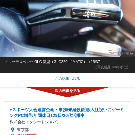
メルセデスベンツ GLC 新型（GLC220d 4MATIC）（15/37）
《写真撮影 中村孝仁》
この記事へ戻る
eスポーツ大会運営企画・事務/未経験歓迎/入社祝いにゲーミ
ングPC贈呈/年間休日129日/20代活躍中
株式会社エクシードジャパン
東京都