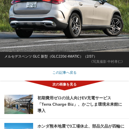
メルセデスベンツ GLC 新型（GLC220d 4MATIC）（2/37）
《写真撮影 中村孝仁》
この記事へ戻る
初期費用ゼロの法人向けEV充電サービス
「Terra Charge Biz」、かごしま環境未来館に
導入
ホンダ熊本地震で3工場休止、部品欠品が四輪に