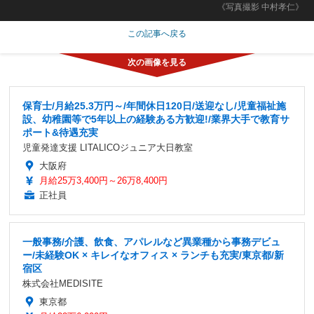
《写真撮影 中村孝仁》
この記事へ戻る
保育士/月給25.3万円～/年間休日120日/送迎なし/児童福祉施
設、幼稚園等で5年以上の経験ある方歓迎!/業界大手で教育サ
ポート&待遇充実
児童発達支援 LITALICOジュニア大日教室
大阪府
月給25万3,400円～26万8,400円
正社員
一般事務/介護、飲食、アパレルなど異業種から事務デビュ
ー/未経験OK × キレイなオフィス × ランチも充実/東京都/新
宿区
株式会社MEDISITE
東京都