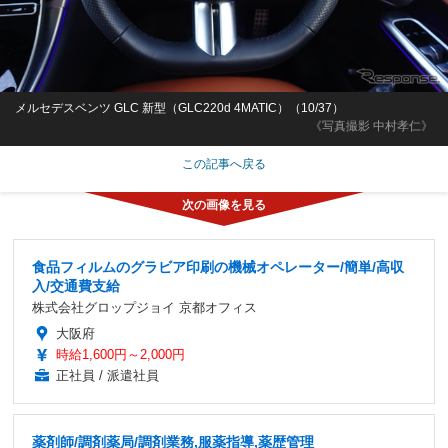
メルセデスベンツ GLC 新型（GLC220d 4MATIC）（10/37）
《写真撮影 中村孝仁》
この記事へ戻る
食品フィルムのグラビア印刷の機械オペレーター/簡単/高収
入/交通費支給
株式会社グロップジョイ 京都オフィス
大阪府
時給1,600円～2,000円
正社員 / 派遣社員
薬剤師/調剤薬局/調剤業務,服薬指導,薬歴管理