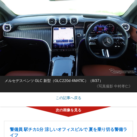
メルセデスベンツ GLC 新型（GLC220d 4MATIC）（8/37）
《写真撮影 中村孝仁》
この記事へ戻る
警備員 駅チカ1分 涼しいオフィスビルで 夏を乗り切る警備ラ
イフ