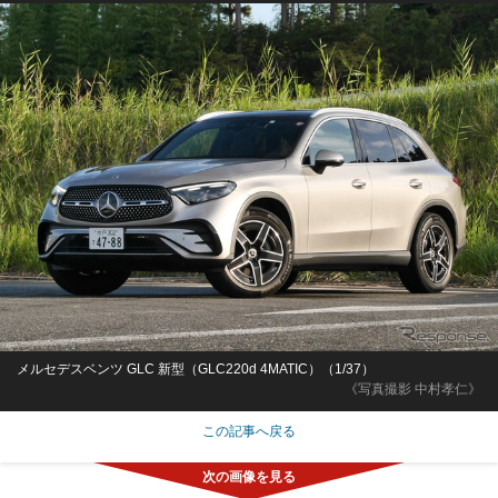
メルセデスベンツ GLC 新型（GLC220d 4MATIC）（1/37）
《写真撮影 中村孝仁》
この記事へ戻る