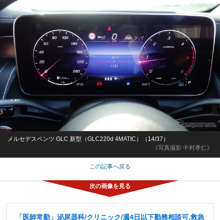
メルセデスベンツ GLC 新型（GLC220d 4MATIC）（14/37）
《写真撮影 中村孝仁》
この記事へ戻る
「医師常勤」泌尿器科/クリニック/週4日以下勤務相談可,救急