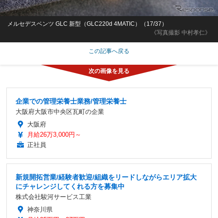
メルセデスベンツ GLC 新型（GLC220d 4MATIC）（17/37）
《写真撮影 中村孝仁》
この記事へ戻る
企業での管理栄養士業務/管理栄養士
大阪府大阪市中央区瓦町の企業
大阪府
月給26万3,000円～
正社員
新規開拓営業/経験者歓迎/組織をリードしながらエリア拡大
にチャレンジしてくれる方を募集中
株式会社駿河サービス工業
神奈川県