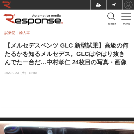
search
menu
試乗記
輸入車
【メルセデスベンツ GLC 新型試乗】高級の何
たるかを知るメルセデス。GLCはやはり抜き
んでた一台だ…中村孝仁 24枚目の写真・画像
2023.9.23（土） 18:00