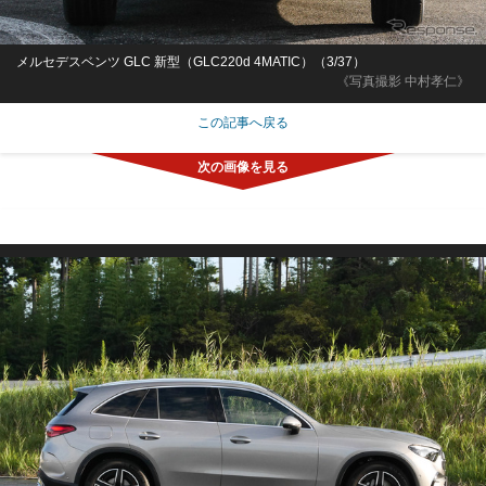
メルセデスベンツ GLC 新型（GLC220d 4MATIC）（3/37）
《写真撮影 中村孝仁》
この記事へ戻る