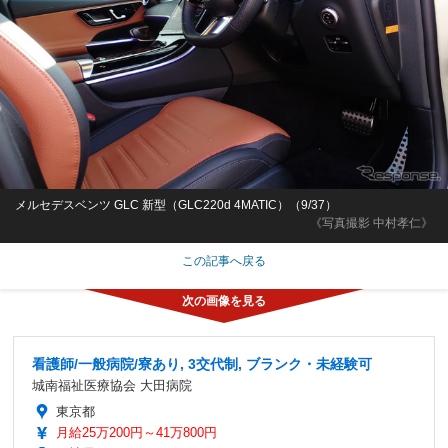
メルセデスベンツ GLC 新型（GLC220d 4MATIC）（9/37）
《写真撮影 中村孝仁》
この記事へ戻る
看護師/一般病院/寮あり, 3交代制, ブランク・未経験可
城南福祉医療協会 大田病院
東京都
月給25万200円～41万800円