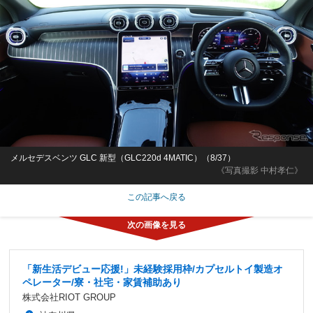
メルセデスベンツ GLC 新型（GLC220d 4MATIC）（8/37）
《写真撮影 中村孝仁》
この記事へ戻る
「新生活デビュー応援!」未経験採用枠/カプセルトイ製造オ
ペレーター/寮・社宅・家賃補助あり
株式会社RIOT GROUP