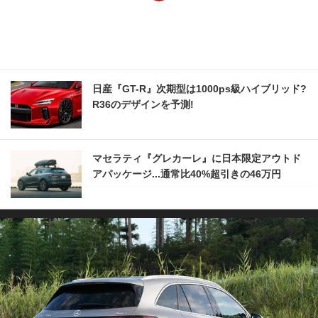
日産『GT-R』次期型は1000ps級ハイブリッド?
R36のデザインを予測!
マセラティ『グレカーレ』に日本限定アウトド
アパッケージ...通常比40%超引きの46万円