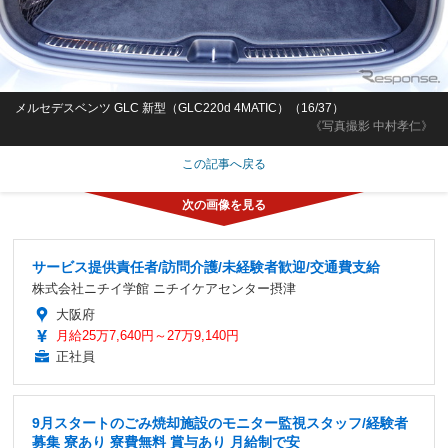
メルセデスベンツ GLC 新型（GLC220d 4MATIC）（16/37）
《写真撮影 中村孝仁》
この記事へ戻る
サービス提供責任者/訪問介護/未経験者歓迎/交通費支給
株式会社ニチイ学館 ニチイケアセンター摂津
大阪府
月給25万7,640円～27万9,140円
正社員
9月スタートのごみ焼却施設のモニター監視スタッフ/経験者
募集 寮あり 寮費無料 賞与あり 月給制で安