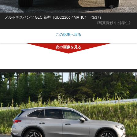
メルセデスベンツ GLC 新型（GLC220d 4MATIC）（3/37）
《写真撮影 中村孝仁》
この記事へ戻る