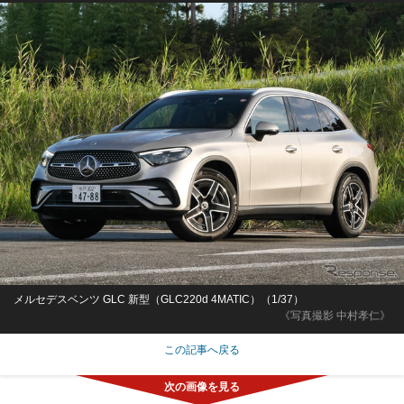
メルセデスベンツ GLC 新型（GLC220d 4MATIC）（1/37）
《写真撮影 中村孝仁》
この記事へ戻る