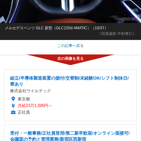
メルセデスベンツ GLC 新型（GLC220d 4MATIC）（10/37）
《写真撮影 中村孝仁》
この記事へ戻る
組立/半導体製造装置の据付/交替制/未経験OK/シフト制休日/
寮あり
株式会社ウイルテック
東京都
月給23万1,000円～
正社員
受付・一般事務/正社員登用/第二新卒歓迎/オンライン面接可/
会議室の予約と管理業務/新宿区西新宿