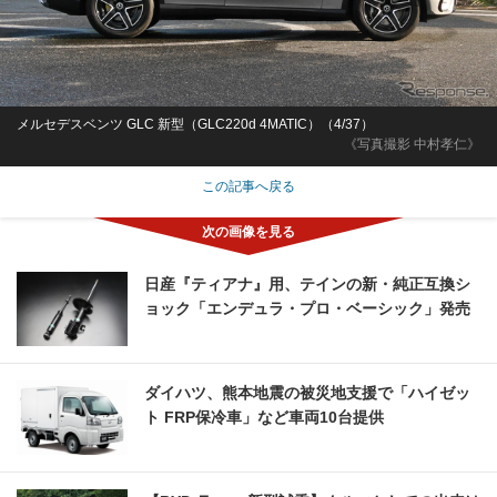
メルセデスベンツ GLC 新型（GLC220d 4MATIC）（4/37）
《写真撮影 中村孝仁》
この記事へ戻る
日産『ティアナ』用、テインの新・純正互換シ
ョック「エンデュラ・プロ・ベーシック」発売
ダイハツ、熊本地震の被災地支援で「ハイゼッ
ト FRP保冷車」など車両10台提供