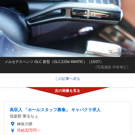
メルセデスベンツ GLC 新型（GLC220d 4MATIC）（15/37）
《写真撮影 中村孝仁》
この記事へ戻る
高収入 「ホールスタッフ募集」 キャバクラ求人
倶楽部 華るちぇ
神奈川県
月給32万円～