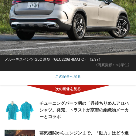
メルセデスベンツ GLC 新型（GLC220d 4MATIC）（2/37）
《写真撮影 中村孝仁》
この記事へ戻る
チューニングパーツ柄の「丹後ちりめんアロハ
シャツ」発売、トラストが京都の絹織物メーカ
ーとコラボ
蒸気機関からエンジンまで、「動力」はどう進