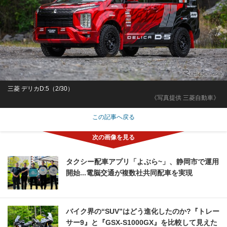
三菱 デリカD:5（2/30）
《写真提供 三菱自動車》
この記事へ戻る
タクシー配車アプリ「よぶら~」、静岡市で運用
開始...電脳交通が複数社共同配車を実現
バイク界の“SUV”はどう進化したのか?『トレー
サー9』と『GSX-S1000GX』を比較して見えた