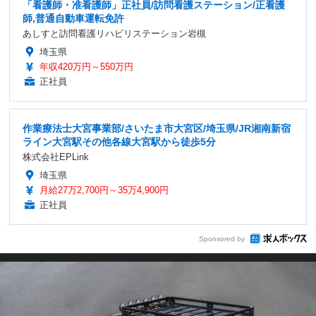
「看護師・准看護師」正社員/訪問看護ステーション/正看護
師,普通自動車運転免許
あしすと訪問看護リハビリステーション岩槻
埼玉県
年収420万円～550万円
正社員
作業療法士大宮事業部/さいたま市大宮区/埼玉県/JR湘南新宿
ライン大宮駅その他各線大宮駅から徒歩5分
株式会社EPLink
埼玉県
月給27万2,700円～35万4,900円
正社員
Sponsored by