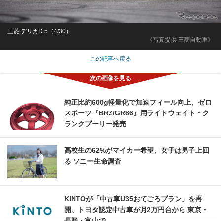
三菱 デリカD:5（4/30）
《写真提供 三菱自動車》
この記事へ戻る
純正比約600g軽量化で加速フィール向上、ゼロ
スポーツ『BRZ/GR86』用ライトウェイト・ク
ランクプーリー発売
高校生の62%がマイカー希望、女子は男子上回
る ソニー生命調査
KINTOが「中古車U35おてごろプラン」を再
開、トヨタ認定中古車が月2万円台から 東京・
長野・富山で