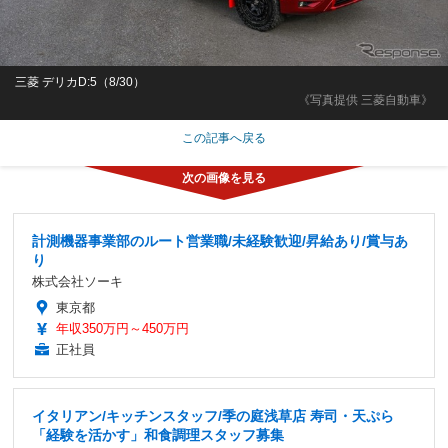
三菱 デリカD:5（8/30）
《写真提供 三菱自動車》
この記事へ戻る
計測機器事業部のルート営業職/未経験歓迎/昇給あり/賞与あ
り
株式会社ソーキ
東京都
年収350万円～450万円
正社員
イタリアン/キッチンスタッフ/季の庭浅草店 寿司・天ぷら
「経験を活かす」和食調理スタッフ募集