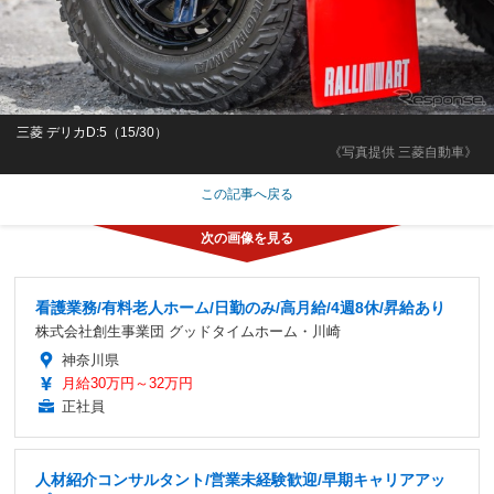
三菱 デリカD:5（15/30）
《写真提供 三菱自動車》
この記事へ戻る
看護業務/有料老人ホーム/日勤のみ/高月給/4週8休/昇給あり
株式会社創生事業団 グッドタイムホーム・川崎
神奈川県
月給30万円～32万円
正社員
人材紹介コンサルタント/営業未経験歓迎/早期キャリアアッ