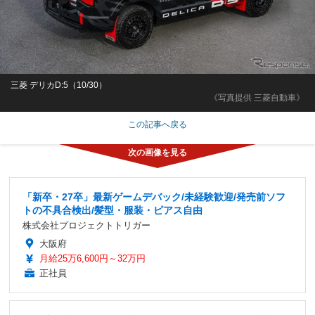
三菱 デリカD:5（10/30）
《写真提供 三菱自動車》
この記事へ戻る
「新卒・27卒」最新ゲームデバック/未経験歓迎/発売前ソフ
トの不具合検出/髪型・服装・ピアス自由
株式会社プロジェクトトリガー
大阪府
月給25万6,600円～32万円
正社員