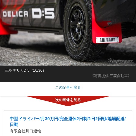
三菱 デリカD:5（16/30）
《写真提供 三菱自動車》
この記事へ戻る
中型ドライバー/月30万円/完全週休2日制/1日2回戦/地場配送/
日勤
有限会社川口運輸