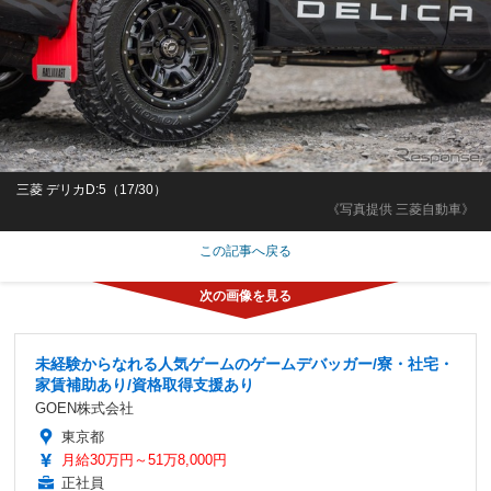
三菱 デリカD:5（17/30）
《写真提供 三菱自動車》
この記事へ戻る
未経験からなれる人気ゲームのゲームデバッガー/寮・社宅・
家賃補助あり/資格取得支援あり
GOEN株式会社
東京都
月給30万円～51万8,000円
正社員