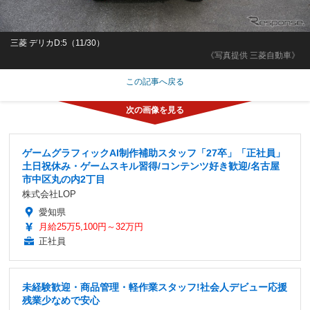
三菱 デリカD:5（11/30）
《写真提供 三菱自動車》
この記事へ戻る
ゲームグラフィックAI制作補助スタッフ「27卒」「正社員」
土日祝休み・ゲームスキル習得/コンテンツ好き歓迎/名古屋
市中区丸の内2丁目
株式会社LOP
愛知県
月給25万5,100円～32万円
正社員
未経験歓迎・商品管理・軽作業スタッフ!社会人デビュー応援
残業少なめで安心