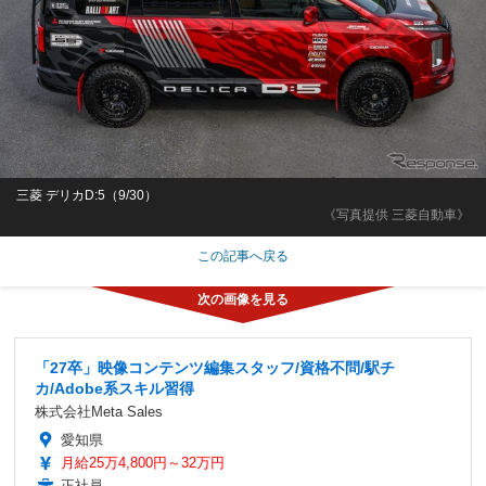
三菱 デリカD:5（9/30）
《写真提供 三菱自動車》
この記事へ戻る
「27卒」映像コンテンツ編集スタッフ/資格不問/駅チ
カ/Adobe系スキル習得
株式会社Meta Sales
愛知県
月給25万4,800円～32万円
正社員