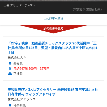
三菱 デリカD:5（12/30）
《写真提供 三菱自動車》
この記事へ戻る
「27卒」映像・動画品質チェックスタッフ/20代活躍中「正
社員/年間休日125日」髪型・服装自由/名古屋市中区丸の内1
丁目
株式会社大斗
愛知県
月給24万6,700円～32万円
正社員
美容販売/アパレル/アクセサリー 未経験歓迎 賞与年2回 入社
日有休付与 ウィッグアドバイザー
株式会社アデランス
神奈川県