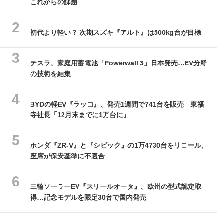
これからの課題
初代より軽い？ 次期スズキ『アルト』は500kg台が目標
テスラ、家庭用蓄電池「Powerwall 3」日本発売…EV分野
の技術を結集
BYDの軽EV『ラッコ』、発売1週間で741台を販売 東福
寺社長「12月末までに1万台に」
ホンダ『ZR-V』と『シビック』の1万4730台をリコール、
座席が保安基準に不適合
三輪ソーラーEV『スリールオータ』、欧州の型式認定取
得…記念モデルを限定30台で国内発売