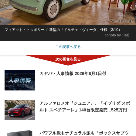
フィアット・トッポリーノ 新型の「ドルチェ・ヴィータ」仕様（3/10）
《photo by Fiat》
この記事へ戻る
カヤバ・人事情報 2026年6月1日付
アルファロメオ『ジュニア』、「イブリダ スポ
ルト スペチアーレ」140台限定発売...525万円
パワフル派もナチュラル派も「ボックスサブウ