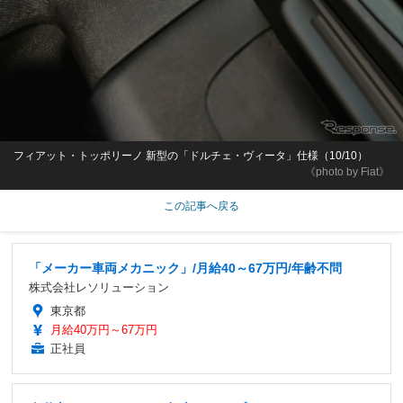
フィアット・トッポリーノ 新型の「ドルチェ・ヴィータ」仕様（10/10）
《photo by Fiat》
この記事へ戻る
「メーカー車両メカニック」/月給40～67万円/年齢不問
株式会社レソリューション
東京都
月給40万円～67万円
正社員