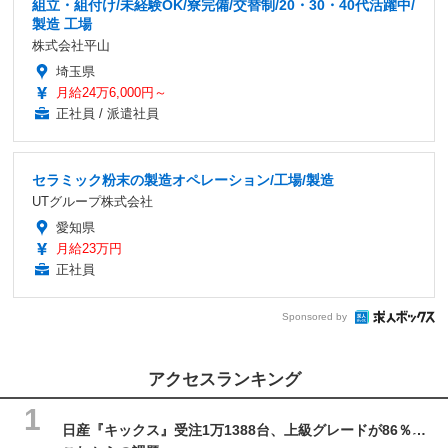
組立・組付け/未経験OK/寮完備/交替制/20・30・40代活躍中/
製造 工場
株式会社平山
埼玉県
月給24万6,000円～
正社員 / 派遣社員
セラミック粉末の製造オペレーション/工場/製造
UTグループ株式会社
愛知県
月給23万円
正社員
Sponsored by
アクセスランキング
日産『キックス』受注1万1388台、上級グレードが86％…