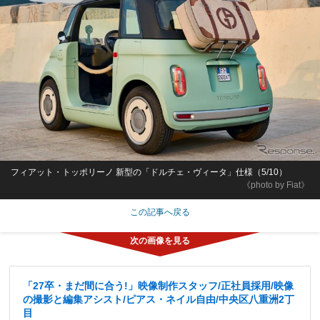
フィアット・トッポリーノ 新型の「ドルチェ・ヴィータ」仕様（5/10）
《photo by Fiat》
この記事へ戻る
「27卒・まだ間に合う!」映像制作スタッフ/正社員採用/映像
の撮影と編集アシスト/ピアス・ネイル自由/中央区八重洲2丁
目