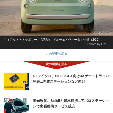
フィアット・トッポリーノ 新型の「ドルチェ・ヴィータ」仕様（2/10）
《photo by Fiat》
この記事へ戻る
STマイクロ、SiC・IGBT向け3Aゲートドライバ
発表...充電ステーションなど向け
出光興産、Seibiiと資本提携...アポロステーショ
ンで出張整備サービス拡充