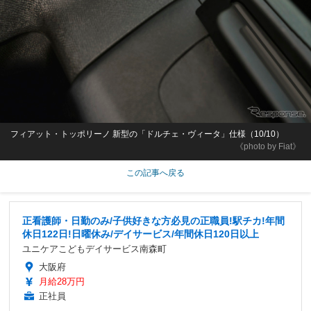
フィアット・トッポリーノ 新型の「ドルチェ・ヴィータ」仕様（10/10）
《photo by Fiat》
この記事へ戻る
正看護師・日勤のみ/子供好きな方必見の正職員!駅チカ!年間
休日122日!日曜休み/デイサービス/年間休日120日以上
ユニケアこどもデイサービス南森町
大阪府
月給28万円
正社員