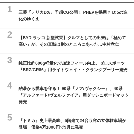
三菱『デリカD:6』予想CG公開！ PHEVを採用？ D:5の進
化のゆくえ
【BYD ラッコ 新型試乗】クルマとしての出来は「極めて
高い」が、その真髄は別のところにあった…中村孝仁
純正比約600g軽量化で加速フィール向上、ゼロスポーツ
『BRZ/GR86』用ライトウェイト・クランクプーリー発売
酷暑から愛車を守る！ 90系『ノア/ヴォクシー』、40系
『アルファード/ヴェルファイア』用ダッシュボードマット
発売
『トミカ』史上最高峰、5階建て24台収容の立体駐車場が
登場 価格4万1800円で9月に発売