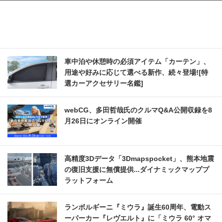
車中泊や休憩時の必須アイテム「カーテン」、
用途や好みに応じて選べる新作、続々登場![特
選カーアクセサリー名鑑]
webCG、多田哲哉氏のクルマQ&A公開収録を8
月26日にオンライン開催
高精度3Dデータ「3Dmapspocket」、熊本地震
の復旧支援に無償提供...ダイナミックマッププ
ラットフォーム
ランボルギーニ『ミウラ』誕生60周年、電動ス
ーパーカー『レヴエルト』に「ミウラ 60° オマ