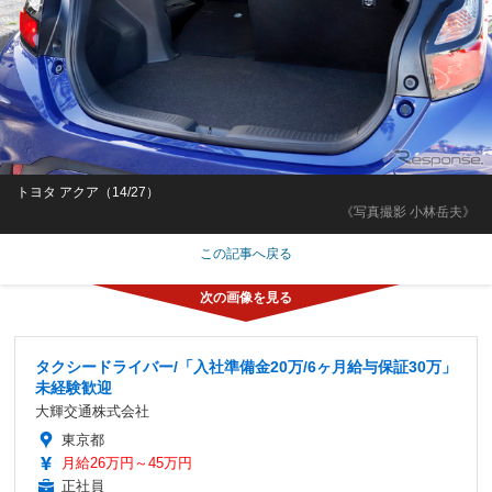
トヨタ アクア（14/27）
《写真撮影 小林岳夫》
この記事へ戻る
タクシードライバー/「入社準備金20万/6ヶ月給与保証30万」
未経験歓迎
大輝交通株式会社
東京都
月給26万円～45万円
正社員