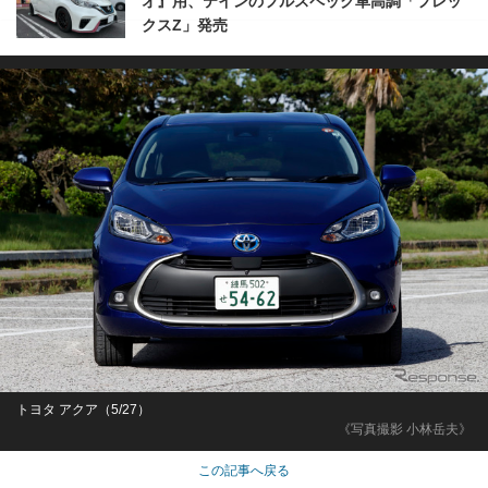
オ』用、テインのフルスペック車高調「フレッ
クスZ」発売
トヨタ アクア（5/27）
《写真撮影 小林岳夫》
この記事へ戻る