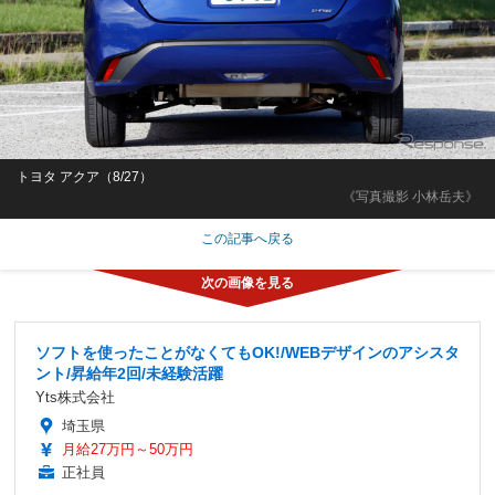
トヨタ アクア（8/27）
《写真撮影 小林岳夫》
この記事へ戻る
ソフトを使ったことがなくてもOK!/WEBデザインのアシスタ
ント/昇給年2回/未経験活躍
Yts株式会社
埼玉県
月給27万円～50万円
正社員