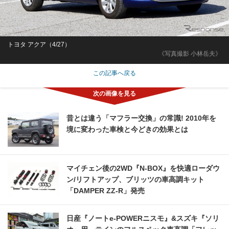
トヨタ アクア（4/27）
《写真撮影 小林岳夫》
この記事へ戻る
昔とは違う「マフラー交換」の常識! 2010年を
境に変わった車検と今どきの効果とは
マイチェン後の2WD『N-BOX』を快適ローダウ
ン/リフトアップ、ブリッツの車高調キット
「DAMPER ZZ-R」発売
日産『ノートe-POWERニスモ』&スズキ『ソリ