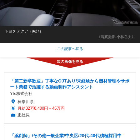
トヨタ アクア（9/27）
《写真撮影 小林岳夫》
この記事へ戻る
「第二新卒歓迎」丁寧なOJTあり/未経験から機材管理やサポ
ート業務で活躍する動画制作アシスタント
Yts株式会社
神奈川県
月給32万8,400円～45万円
正社員
「薬剤師」/その他一般企業/中央区/20代-40代積極採用中