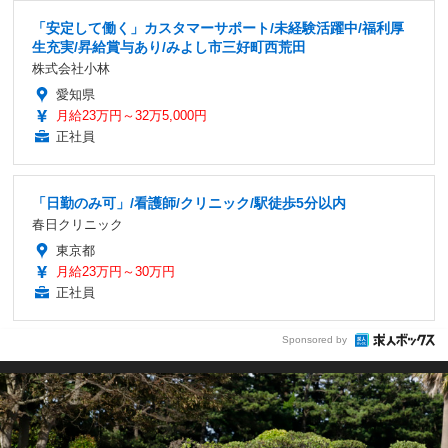
「安定して働く」カスタマーサポート/未経験活躍中/福利厚
生充実/昇給賞与あり/みよし市三好町西荒田
株式会社小林
愛知県
月給23万円～32万5,000円
正社員
「日勤のみ可」/看護師/クリニック/駅徒歩5分以内
春日クリニック
東京都
月給23万円～30万円
正社員
Sponsored by