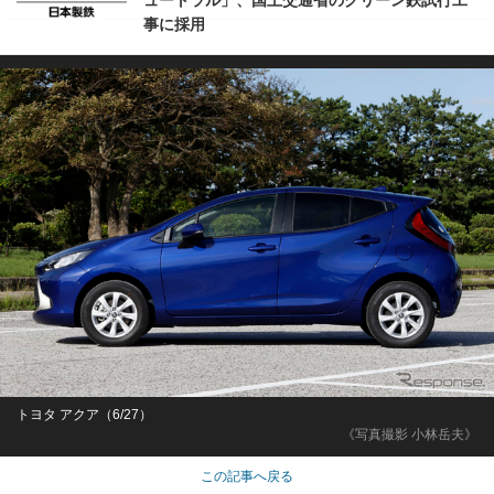
ュートラル」、国土交通省のグリーン鉄試行工
事に採用
トヨタ アクア（6/27）
《写真撮影 小林岳夫》
この記事へ戻る