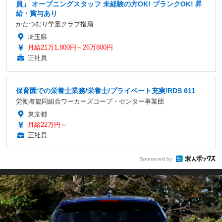
員」 オープニングスタッフ 未経験の方OK! ブランクOK! 昇
給・賞与あり
かたつむり学童クラブ指扇
埼玉県
月給21万1,800円～26万800円
正社員
保育園での栄養士業務/栄養士/プライベート充実/RDS 611
労働者協同組合ワーカーズコープ・センター事業団
東京都
月給22万円～
正社員
Sponsored by