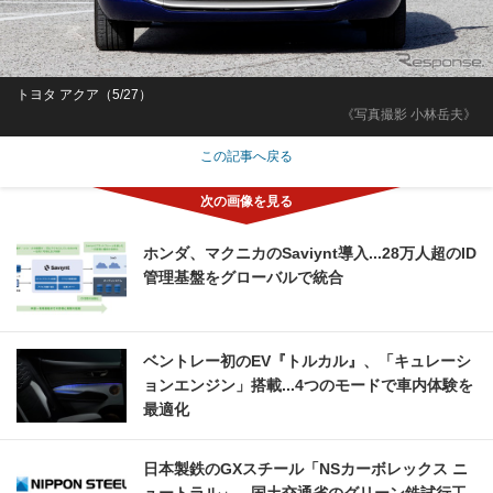
トヨタ アクア（5/27）
《写真撮影 小林岳夫》
この記事へ戻る
ホンダ、マクニカのSaviynt導入...28万人超のID
管理基盤をグローバルで統合
ベントレー初のEV『トルカル』、「キュレーシ
ョンエンジン」搭載...4つのモードで車内体験を
最適化
日本製鉄のGXスチール「NSカーボレックス ニ