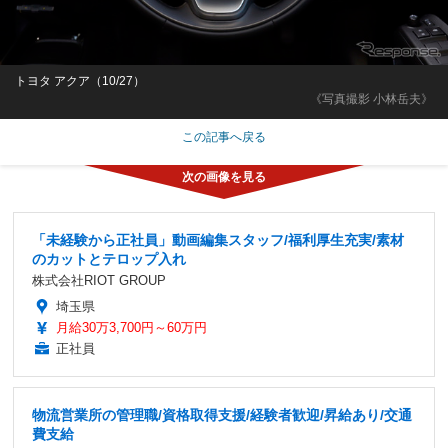
トヨタ アクア（10/27）
《写真撮影 小林岳夫》
この記事へ戻る
「未経験から正社員」動画編集スタッフ/福利厚生充実/素材
のカットとテロップ入れ
株式会社RIOT GROUP
埼玉県
月給30万3,700円～60万円
正社員
物流営業所の管理職/資格取得支援/経験者歓迎/昇給あり/交通
費支給