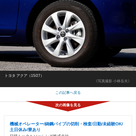
トヨタ アクア（15/27）
《写真撮影 小林岳夫》
この記事へ戻る
機械オペレーター/鋳鋼パイプの切削・検査/日勤/未経験OK/
土日休み/寮あり