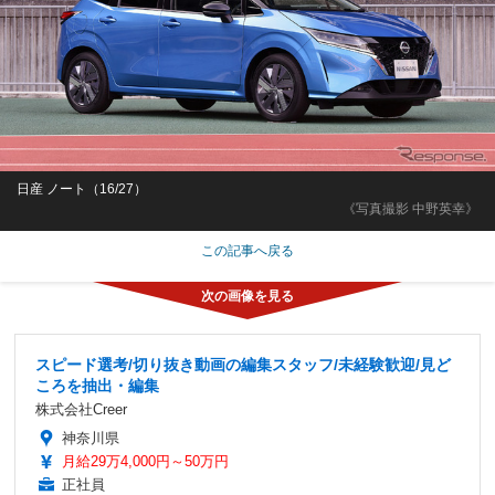
日産 ノート（16/27）
《写真撮影 中野英幸》
この記事へ戻る
スピード選考/切り抜き動画の編集スタッフ/未経験歓迎/見ど
ころを抽出・編集
株式会社Creer
神奈川県
月給29万4,000円～50万円
正社員