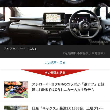
アクア vs ノート（2/27）
《写真撮影 小林岳夫、中野英幸》
この記事へ戻る
スシロー×トヨタGRのコラボが「激アツ」と話
題に! SNSではGRミニカーの入手報告も
日産『キックス』受注1万1388台、上級グレー