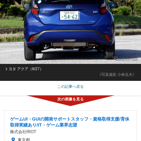
トヨタ アクア（8/27）
《写真撮影 小林岳夫》
この記事へ戻る
ゲームUI・GUIの開発サポートスタッフ・資格取得支援/育休
取得実績あり/IT・ゲーム業界志望
株式会社RIOT
東京都