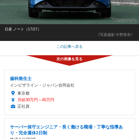
日産 ノート（17/27）
《写真撮影 中野英幸》
この記事へ戻る
歯科衛生士
インビザライン・ジャパン合同会社
東京都
月給30万円～45万円
正社員
サーバー保守エンジニア・長く働ける職場・丁寧な指導あ
り・完全週休2日制