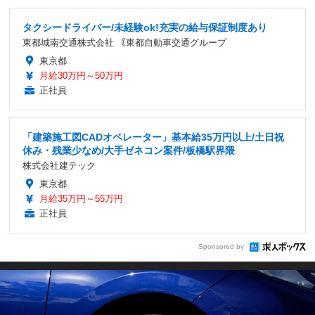
タクシードライバー/未経験ok!充実の給与保証制度あり
東都城南交通株式会社 ｟東都自動車交通グループ
東京都
月給30万円～50万円
正社員
「建築施工図CADオペレーター」基本給35万円以上/土日祝
休み・残業少なめ/大手ゼネコン案件/板橋駅界隈
株式会社建テック
東京都
月給35万円～55万円
正社員
Sponsored by