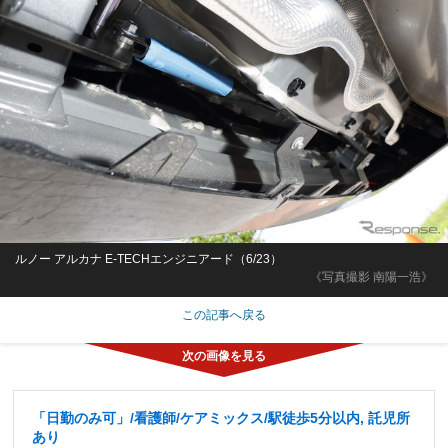
ルノー アルカナ E-TECHエンジニアード（6/23）
《写真撮影 南陽一浩》
この記事へ戻る
「日勤のみ可」/看護師/ケアミックス/駅徒歩5分以内, 託児所
あり