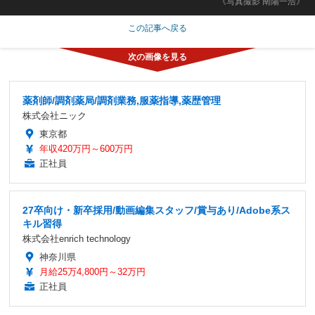
《写真撮影 南陽一浩》
この記事へ戻る
薬剤師/調剤薬局/調剤業務,服薬指導,薬歴管理
株式会社ニック
東京都
年収420万円～600万円
正社員
27卒向け・新卒採用/動画編集スタッフ/賞与あり/Adobe系ス
キル習得
株式会社enrich technology
神奈川県
月給25万4,800円～32万円
正社員