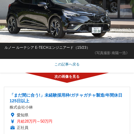
ルノー ルーテシア E-TECHエンジニアード（15/23）
《写真撮影 南陽一浩》
この記事へ戻る
「まだ間に合う!」未経験採用枠/ガチャガチャ製造/年間休日
125日以上
株式会社小林
愛知県
月給28万円～50万円
正社員