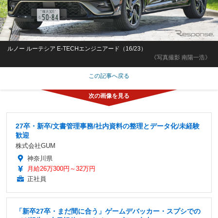
ルノー ルーテシア E-TECHエンジニアード（16/23）
《写真撮影 南陽一浩》
この記事へ戻る
27卒・新卒/文書管理事務/社内資料の整理とデータ化/未経験
歓迎
株式会社GUM
神奈川県
月給26万300円～32万円
正社員
「新卒27卒・まだ間に合う」ゲームデバッカー・スプシでの