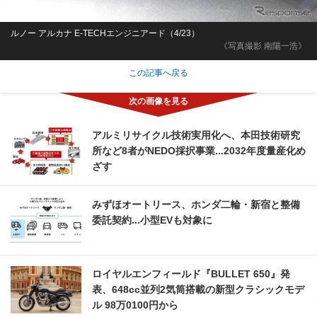
ルノー アルカナ E-TECHエンジニアード（4/23）
《写真撮影 南陽一浩》
この記事へ戻る
アルミリサイクル技術実用化へ、本田技術研究
所など8者がNEDO採択事業...2032年度量産化め
ざす
みずほオートリース、ホンダ二輪・新宿と整備
委託契約...小型EVも対象に
ロイヤルエンフィールド『BULLET 650』発
表、648cc並列2気筒搭載の新型クラシックモデ
ル 98万0100円から