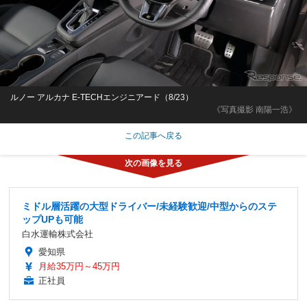
ルノー アルカナ E-TECHエンジニアード（8/23）
《写真撮影 南陽一浩》
この記事へ戻る
ミドル層活躍の大型ドライバー/未経験歓迎/中型からのステ
ップUPも可能
白水運輸株式会社
愛知県
月給35万円～45万円
正社員