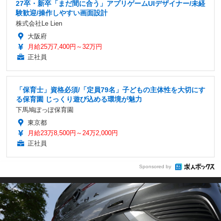
27卒・新卒「まだ間に合う」アプリゲームUIデザイナー/未経
験歓迎/操作しやすい画面設計
株式会社Le Lien
大阪府
月給25万7,400円～32万円
正社員
「保育士」資格必須/「定員79名」子どもの主体性を大切にす
る保育園 じっくり遊び込める環境が魅力
下馬鳩ぽっぽ保育園
東京都
月給23万8,500円～24万2,000円
正社員
Sponsored by