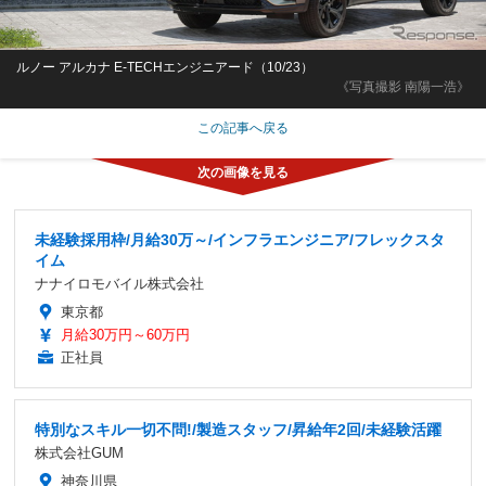
ルノー アルカナ E-TECHエンジニアード（10/23）
《写真撮影 南陽一浩》
この記事へ戻る
未経験採用枠/月給30万～/インフラエンジニア/フレックスタ
イム
ナナイロモバイル株式会社
東京都
月給30万円～60万円
正社員
特別なスキル一切不問!/製造スタッフ/昇給年2回/未経験活躍
株式会社GUM
神奈川県