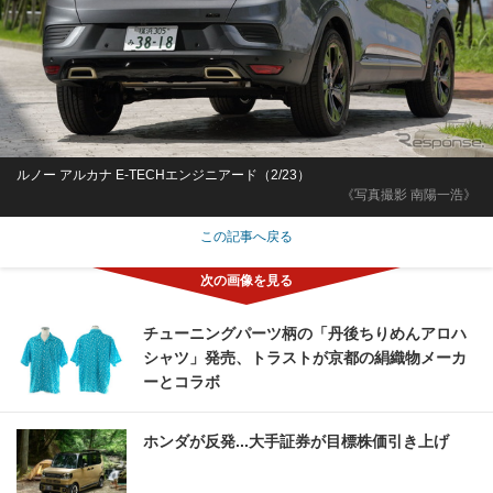
ルノー アルカナ E-TECHエンジニアード（2/23）
《写真撮影 南陽一浩》
この記事へ戻る
チューニングパーツ柄の「丹後ちりめんアロハ
シャツ」発売、トラストが京都の絹織物メーカ
ーとコラボ
ホンダが反発...大手証券が目標株価引き上げ