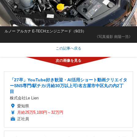
ルノー アルカナ E-TECHエンジニアード（9/23）
《写真撮影 南陽一浩》
この記事へ戻る
「27卒」YouTube好き歓迎・AI活用ショート動画クリエイタ
ーSNS専門/駅チカ/月給30万以上可/名古屋市中区丸の内2丁
目
株式会社Le Lien
愛知県
月給25万5,100円～32万円
正社員