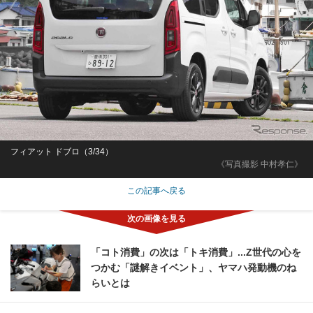
フィアット ドブロ（3/34）
《写真撮影 中村孝仁》
この記事へ戻る
「コト消費」の次は「トキ消費」...Z世代の心を
つかむ「謎解きイベント」、ヤマハ発動機のね
らいとは