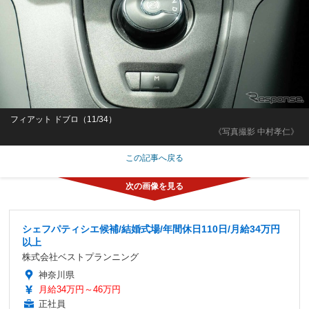
フィアット ドブロ（11/34）
《写真撮影 中村孝仁》
この記事へ戻る
シェフパティシエ候補/結婚式場/年間休日110日/月給34万円
以上
株式会社ベストプランニング
神奈川県
月給34万円～46万円
正社員