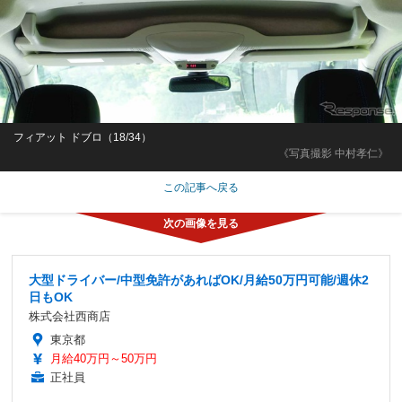
フィアット ドブロ（18/34）
《写真撮影 中村孝仁》
この記事へ戻る
大型ドライバー/中型免許があればOK/月給50万円可能/週休2
日もOK
株式会社西商店
東京都
月給40万円～50万円
正社員