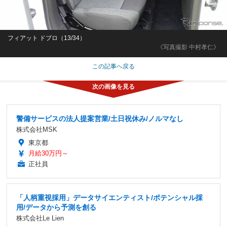
フィアット ドブロ（13/34）
《写真撮影 中村孝仁》
この記事へ戻る
警備サービスの法人提案営業/土日祝休み/ノルマなし
株式会社MSK
東京都
月給30万円～
正社員
「人柄重視採用」データサイエンティスト/ポテンシャル採
用/データから予測を創る
株式会社Le Lien