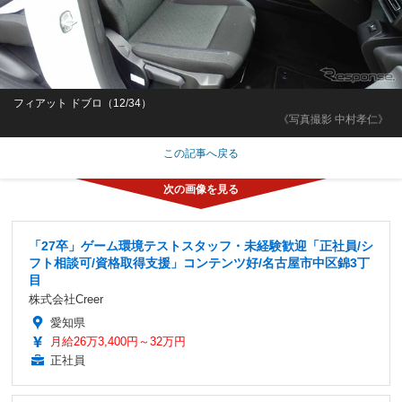
フィアット ドブロ（12/34）
《写真撮影 中村孝仁》
この記事へ戻る
「27卒」ゲーム環境テストスタッフ・未経験歓迎「正社員/シ
フト相談可/資格取得支援」コンテンツ好/名古屋市中区錦3丁
目
株式会社Creer
愛知県
月給26万3,400円～32万円
正社員