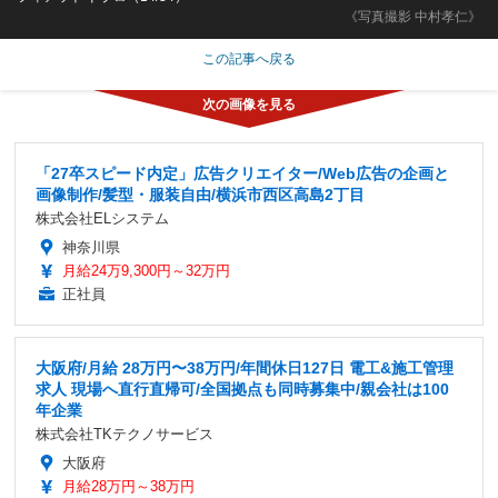
《写真撮影 中村孝仁》
この記事へ戻る
「27卒スピード内定」広告クリエイター/Web広告の企画と
画像制作/髪型・服装自由/横浜市西区高島2丁目
株式会社ELシステム
神奈川県
月給24万9,300円～32万円
正社員
大阪府/月給 28万円〜38万円/年間休日127日 電工&施工管理
求人 現場へ直行直帰可/全国拠点も同時募集中/親会社は100
年企業
株式会社TKテクノサービス
大阪府
月給28万円～38万円