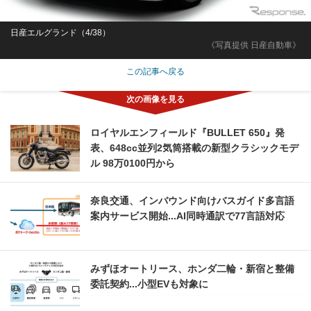
日産エルグランド（4/38）
《写真提供 日産自動車》
この記事へ戻る
ロイヤルエンフィールド『BULLET 650』発
表、648cc並列2気筒搭載の新型クラシックモデ
ル 98万0100円から
奈良交通、インバウンド向けバスガイド多言語
案内サービス開始...AI同時通訳で77言語対応
みずほオートリース、ホンダ二輪・新宿と整備
委託契約...小型EVも対象に