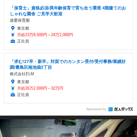
「保育士」資格必須/異年齢保育で育ち合う環境 4階建てのお
しゃれな園舎 ご見学大歓迎
遊愛保育園
東京都
月給23万8,500円～24万2,000円
正社員
「求む!27卒・新卒」対面でのカンタン受付/受付事務/業績好
調/豊島区南池袋2丁目
株式会社ELM
東京都
月給26万2,000円～32万円
正社員
Sponsored by