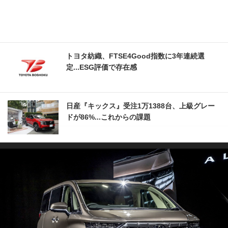
トヨタ紡織、FTSE4Good指数に3年連続選
定...ESG評価で存在感
日産『キックス』受注1万1388台、上級グレー
ドが86%...これからの課題