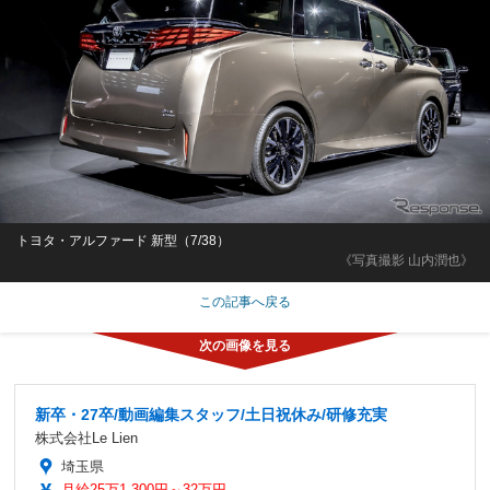
トヨタ・アルファード 新型（7/38）
《写真撮影 山内潤也》
この記事へ戻る
新卒・27卒/動画編集スタッフ/土日祝休み/研修充実
株式会社Le Lien
埼玉県
月給25万1,300円～32万円