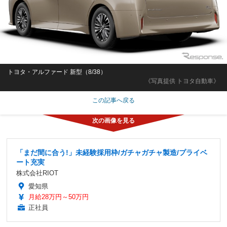
トヨタ・アルファード 新型（8/38）
《写真提供 トヨタ自動車》
この記事へ戻る
「まだ間に合う!」未経験採用枠/ガチャガチャ製造/プライベ
ート充実
株式会社RIOT
愛知県
月給28万円～50万円
正社員