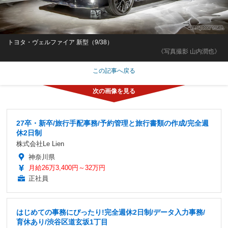
トヨタ・ヴェルファイア 新型（9/38）
《写真撮影 山内潤也》
この記事へ戻る
27卒・新卒/旅行手配事務/予約管理と旅行書類の作成/完全週
休2日制
株式会社Le Lien
神奈川県
月給26万3,400円～32万円
正社員
はじめての事務にぴったり!完全週休2日制/データ入力事務/
育休あり/渋谷区道玄坂1丁目