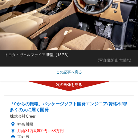
トヨタ・ヴェルファイア 新型（15/38）
《写真撮影 山内潤也》
この記事へ戻る
「0からの転職」パッケージソフト開発エンジニア/資格不問/
多くの人に届く開発
株式会社Creer
神奈川県
月給31万4,800円～58万円
正社員