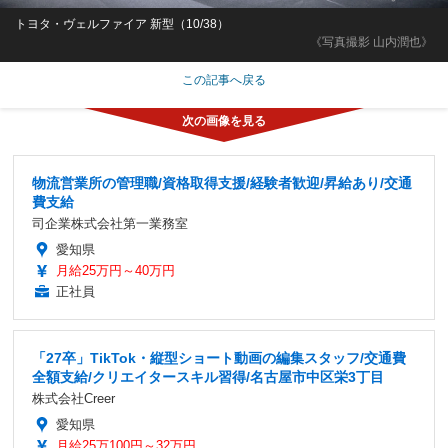
トヨタ・ヴェルファイア 新型（10/38）
《写真撮影 山内潤也》
この記事へ戻る
物流営業所の管理職/資格取得支援/経験者歓迎/昇給あり/交通
費支給
司企業株式会社第一業務室
愛知県
月給25万円～40万円
正社員
「27卒」TikTok・縦型ショート動画の編集スタッフ/交通費
全額支給/クリエイタースキル習得/名古屋市中区栄3丁目
株式会社Creer
愛知県
月給25万100円～32万円