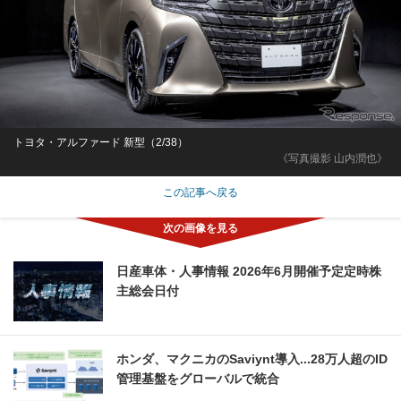
トヨタ・アルファード 新型（2/38）
《写真撮影 山内潤也》
この記事へ戻る
日産車体・人事情報 2026年6月開催予定定時株
主総会日付
ホンダ、マクニカのSaviynt導入...28万人超のID
管理基盤をグローバルで統合