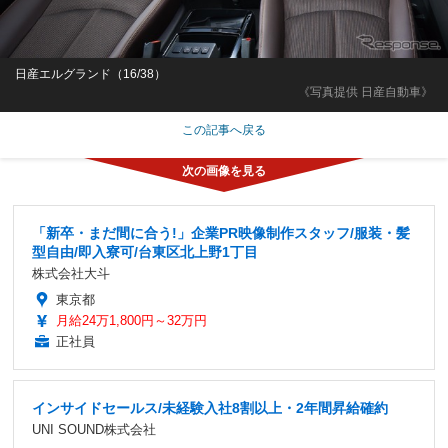
日産エルグランド（16/38）
《写真提供 日産自動車》
この記事へ戻る
「新卒・まだ間に合う!」企業PR映像制作スタッフ/服装・髪
型自由/即入寮可/台東区北上野1丁目
株式会社大斗
東京都
月給24万1,800円～32万円
正社員
インサイドセールス/未経験入社8割以上・2年間昇給確約
UNI SOUND株式会社