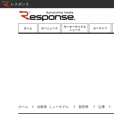
レスポンス
モーターサイクル
ホーム
カーニュース
カーライフ
ニュース
ニューモデル
ニューモデル
カスタマイズ
試乗記
試乗記
カーグッズ
道路交通/社会
カーオーディオ
鉄道
モータースポー
ツ/エンタメ
船舶
航空
宇宙
ホーム
自動車 ニューモデル
新型車
記事