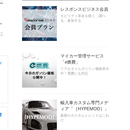
レスポンスビジネス会員
モビリティ革命を聴く、調べ
る、参加する
ー
国
に
マイカー管理サービス
「e燃費」
ド
リアルタイムガソリン価格表示
中！電費にも対応
輸入車カスタム専門メデ
ィア「［HYPEMOD］」
昇
最新のカスタムトレンドはこれ
だ