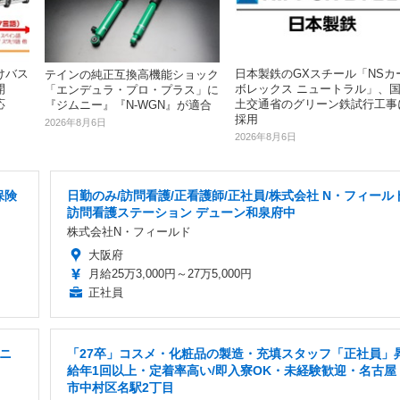
けバス
日本製鉄のGXスチール「NSカ
テインの純正互換高機能ショック
開
ボレックス ニュートラル」、
「エンデュラ・プロ・プラス」に
応
土交通省のグリーン鉄試行工事
『ジムニー』『N-WGN』が適合
採用
2026年8月6日
2026年8月6日
保険
日勤のみ/訪問看護/正看護師/正社員/株式会社 N・フィール
訪問看護ステーション デューン和泉府中
株式会社N・フィールド
大阪府
月給25万3,000円～27万5,000円
正社員
マニ
「27卒」コスメ・化粧品の製造・充填スタッフ「正社員」
給年1回以上・定着率高い/即入寮OK・未経験歓迎・名古屋
市中村区名駅2丁目