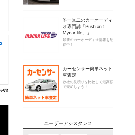
唯一無二のカーオーディ
オ専門誌「Push on！
Mycar-life」」
最新のカーオーディオ情報を配
2
信中！
カーセンサー簡単ネット
車査定
数社の見積りを比較して最高額
で売却しよう！
ユーザーアシスタンス