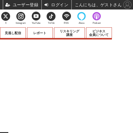
ユーザー登録
ログイン
こんにちは、ゲストさん
X
Instagram
YouTube
TikTok
RSS
Alexa
Podcast
リスキリング
ビジネス
見逃し配信
レポート
講座
会員について