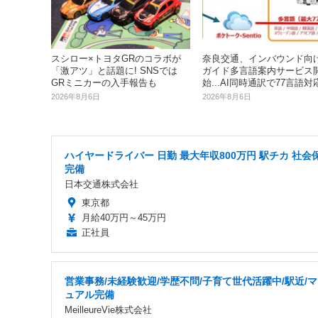
スシロー×トヨタGRのコラボが
奈良交通、インバウンド向
「激アツ」と話題に! SNSでは
ガイド多言語案内サービス
GRミニカーの入手報告も
始...AI同時通訳で77言語対
2026年8月6日
2026年8月6日
ハイヤードライバー 日勤 最大年収800万円 駅チカ 社会
完備
日本交通株式会社
東京都
月給40万円～45万円
正社員
営業事務/未経験歓迎/学歴不問/子育て世代活躍中/駅近/
ュアル完備
MeilleureVie株式会社