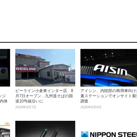
ビーライン小倉東インター店、8
アイシン、内陸部の商用車向け
ンジ
月7日オープン...九州道そばの国
素ステーションでオンサイト製
車内体
道10号線沿いに
調査
2026年8月7日
2026年8月6日