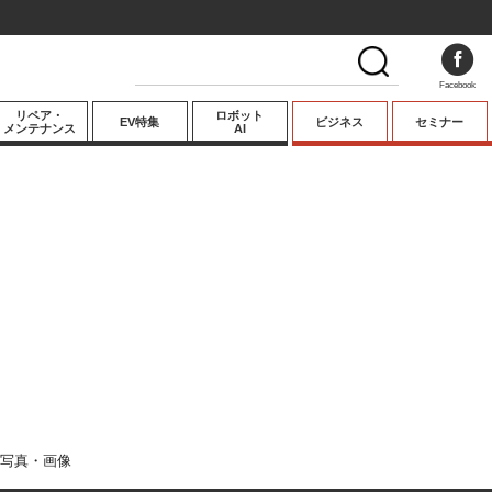
Facebook
リペア・
ロボット
EV特集
ビジネス
セミナー
メンテナンス
AI
プレミアム
業界動向
テクノロジー
キーパーソンイ
ンタビュー
写真・画像