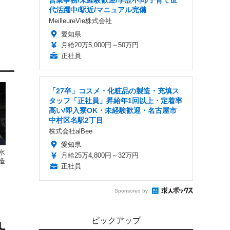
営業事務/未経験歓迎/学歴不問/子育て世
代活躍中/駅近/マニュアル完備
MeilleureVie株式会社
愛知県
月給20万5,000円～50万円
正社員
「27卒」コスメ・化粧品の製造・充填ス
タッフ「正社員」昇給年1回以上・定着率
高い/即入寮OK・未経験歓迎・名古屋市
中村区名駅2丁目
株式会社alBee
愛知県
水
月給25万4,800円～32万円
造
正社員
Sponsored by
ピックアップ