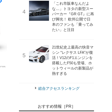
「これ市販車なんだよ
な…」トヨタの新型スー
パーカー『GR GT』に再
び脚光！ 欧州公開で日
本のファンも「乗ってみ
たい」と注目
21世紀史上最高の快音マ
シン “レクサス LFA”が復
活！V12のF1エンジンを
搭載したF50も登場、ホ
ットウィールの新製品が
《写真撮影 山内潤也》
トヨタ・ヴェルファイア 新型
熱すぎる
総合アクセスランキング
おすすめ情報［PR］