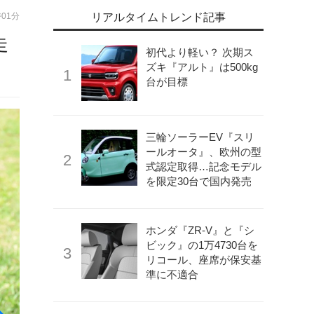
時01分
リアルタイムトレンド記事
走
初代より軽い？ 次期ス
ズキ『アルト』は500kg
台が目標
三輪ソーラーEV『スリ
ールオータ』、欧州の型
式認定取得…記念モデル
を限定30台で国内発売
ホンダ『ZR-V』と『シ
ビック』の1万4730台を
リコール、座席が保安基
準に不適合