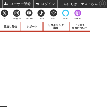
ユーザー登録
ログイン
こんにちは、ゲストさん
X
Instagram
YouTube
TikTok
RSS
Alexa
Podcast
リスキリング
ビジネス
見逃し配信
レポート
講座
会員について