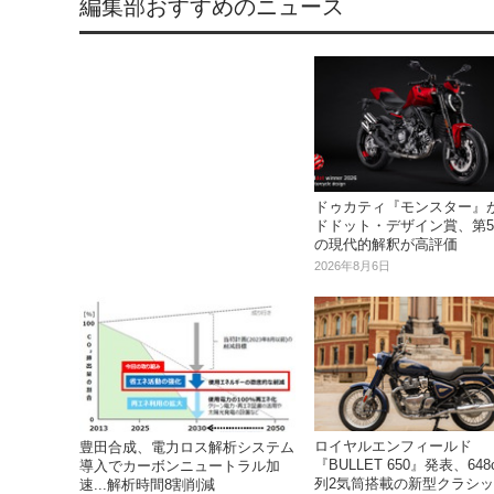
編集部おすすめのニュース
ドゥカティ『モンスター』
ドドット・デザイン賞、第
の現代的解釈が高評価
2026年8月6日
ロイヤルエンフィールド
豊田合成、電力ロス解析システム
『BULLET 650』発表、648
導入でカーボンニュートラル加
列2気筒搭載の新型クラシ
速...解析時間8割削減