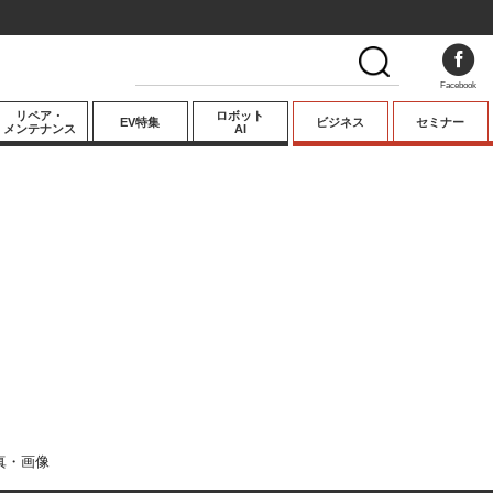
Facebook
リペア・
ロボット
EV特集
ビジネス
セミナー
メンテナンス
AI
プレミアム
業界動向
テクノロジー
キーパーソンイ
ンタビュー
真・画像