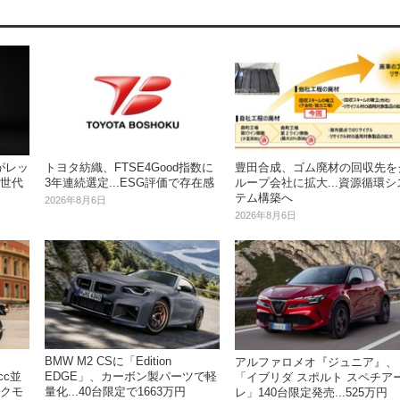
がレッ
トヨタ紡織、FTSE4Good指数に
豊田合成、ゴム廃材の回収先を
5世代
3年連続選定...ESG評価で存在感
ループ会社に拡大...資源循環シ
テム構築へ
2026年8月6日
2026年8月6日
BMW M2 CSに「Edition
アルファロメオ『ジュニア』、
cc並
EDGE」、カーボン製パーツで軽
「イブリダ スポルト スペチア
ックモ
量化...40台限定で1663万円
レ」140台限定発売...525万円