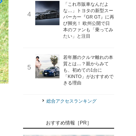
「これ市販車なんだよ
な…」トヨタの新型スー
パーカー『GR GT』に再
び脚光！ 欧州公開で日
本のファンも「乗ってみ
たい」と注目
若年層のクルマ離れの本
質とは…？親からみて
も、初めての1台に
「KINTO」がおすすめで
きる理由
《写真撮影 中野英幸》
ホンダ CL250 アクセサリー装着車
総合アクセスランキング
おすすめ情報［PR］