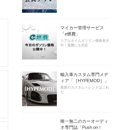
マイカー管理サービス
「e燃費」
リアルタイムガソリン価格表示
中！電費にも対応
輸入車カスタム専門メデ
ィア「［HYPEMOD］」
最新のカスタムトレンドはこれ
だ
唯一無二のカーオーディ
オ専門誌「Push on！