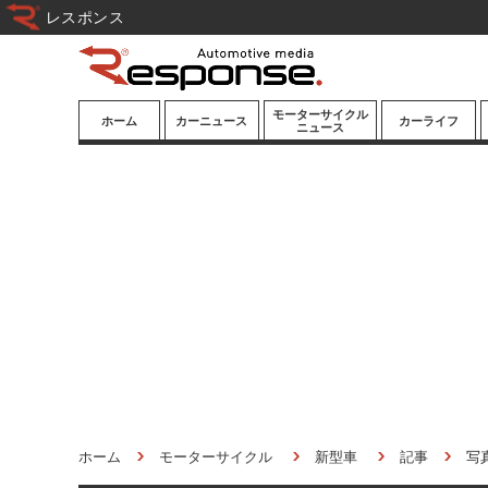
レスポンス
モーターサイクル
ホーム
カーニュース
カーライフ
ニュース
ニューモデル
ニューモデル
カスタマイズ
試乗記
試乗記
カーグッズ
道路交通/社会
カーオーディオ
鉄道
モータースポー
ツ/エンタメ
船舶
航空
宇宙
ホーム
モーターサイクル
新型車
記事
写