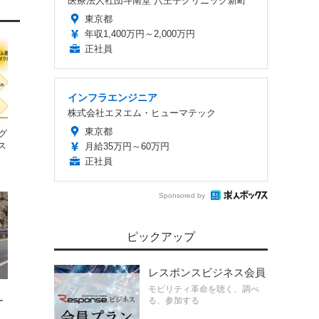
医療法人社団斗南堂 八王子クリニック新町
東京都
年収1,400万円～2,000万円
正社員
インフラエンジニア
株式会社エヌエム・ヒューマテック
東京都
グ
ス
月給35万円～60万円
正社員
Sponsored by
ピックアップ
レスポンスビジネス会員
モビリティ革命を聴く、調べ
ー
る、参加する