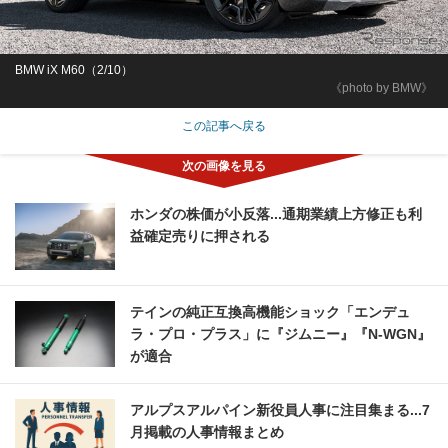
BMW iX M60（2/10）
《photo by BMW》
この記事へ戻る
ホンダの株価が小反落...通期業績上方修正も利
益確定売りに押される
テインの純正互換高機能ショック「エンデュ
ラ・プロ・プラス」に『ジムニー』『N-WGN』
が適合
アルプスアルパイン新役員人事に注目集まる...7
月掲載の人事情報まとめ