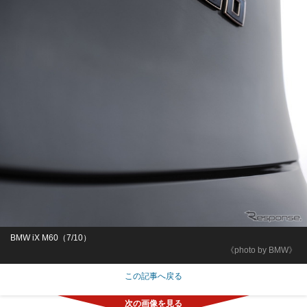
BMW iX M60（7/10）
《photo by BMW》
この記事へ戻る