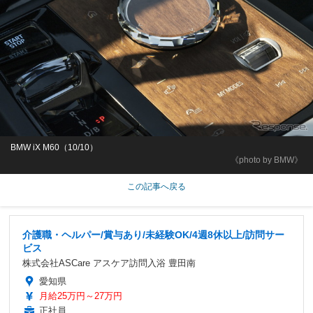
BMW iX M60（10/10）
《photo by BMW》
この記事へ戻る
介護職・ヘルパー/賞与あり/未経験OK/4週8休以上/訪問サー
ビス
株式会社ASCare アスケア訪問入浴 豊田南
愛知県
月給25万円～27万円
正社員