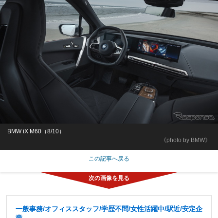
BMW iX M60（8/10）
《photo by BMW》
この記事へ戻る
一般事務/オフィススタッフ/学歴不問/女性活躍中/駅近/安定企
業