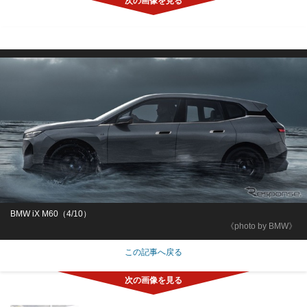
BMW iX M60（4/10）
《photo by BMW》
この記事へ戻る