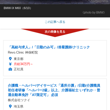
BMW iX M60（6/10）
《photo by BMW》
この記事へ戻る
「高給与求人」/「日勤のみ可」/准看護師/クリニック
Revo.Clinic 神保町院
東京都
月給34万円～
正社員
介護職・ヘルパー/デイサービス「通所介護」/日勤/介護職員
初任者研修「ヘルパー2級」以上、介護福祉士 いずれか・普
通自動車免許「AT限定可」 必須
株式会社ツクイ
埼玉県