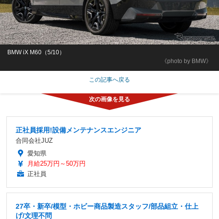
BMW iX M60（5/10）
《photo by BMW》
この記事へ戻る
正社員採用!設備メンテナンスエンジニア
合同会社JUZ
愛知県
月給25万円～50万円
正社員
27卒・新卒/模型・ホビー商品製造スタッフ/部品組立・仕上
げ/文理不問