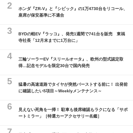
ホンダ『ZR-V』と『シビック』の1万4730台をリコール、
座席が保安基準に不適合
BYDの軽EV『ラッコ』、発売1週間で741台を販売 東福
寺社長「12月末までに1万台に」
三輪ソーラーEV『スリールオータ』、欧州の型式認定取
得…記念モデルを限定30台で国内発売
猛暑の高速道路でタイヤが突然バーストする前に！ 出発前
に確認したい5項目～Weeklyメンテナンス～
見えない死角を一掃！ 駐車も後席確認もラクになる「サポ
ートミラー」［特選カーアクセサリー名鑑］