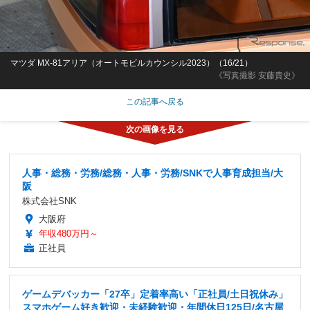
マツダ MX-81アリア（オートモビルカウンシル2023）（16/21）
《写真撮影 安藤貴史》
この記事へ戻る
人事・総務・労務/総務・人事・労務/SNKで人事育成担当/大
阪
株式会社SNK
大阪府
年収480万円～
正社員
ゲームデバッカー「27卒」定着率高い「正社員/土日祝休み」
スマホゲーム好き歓迎・未経験歓迎・年間休日125日/名古屋