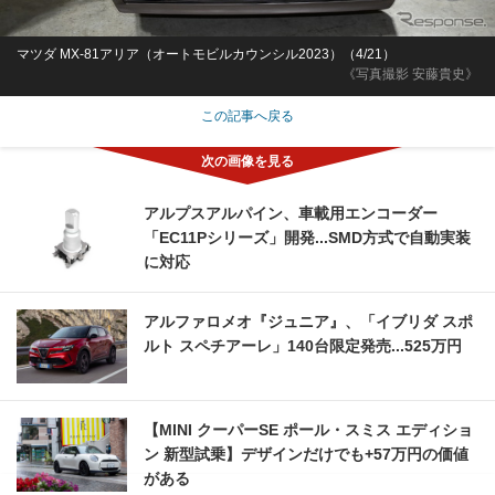
マツダ MX-81アリア（オートモビルカウンシル2023）（4/21）
《写真撮影 安藤貴史》
この記事へ戻る
アルプスアルパイン、車載用エンコーダー
「EC11Pシリーズ」開発...SMD方式で自動実装
に対応
アルファロメオ『ジュニア』、「イブリダ スポ
ルト スペチアーレ」140台限定発売...525万円
【MINI クーパーSE ポール・スミス エディショ
ン 新型試乗】デザインだけでも+57万円の価値
がある