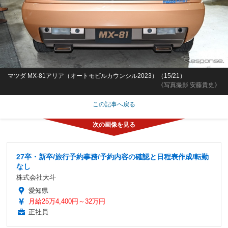
マツダ MX-81アリア（オートモビルカウンシル2023）（15/21）
《写真撮影 安藤貴史》
この記事へ戻る
27卒・新卒/旅行予約事務/予約内容の確認と日程表作成/転勤
なし
株式会社大斗
愛知県
月給25万4,400円～32万円
正社員