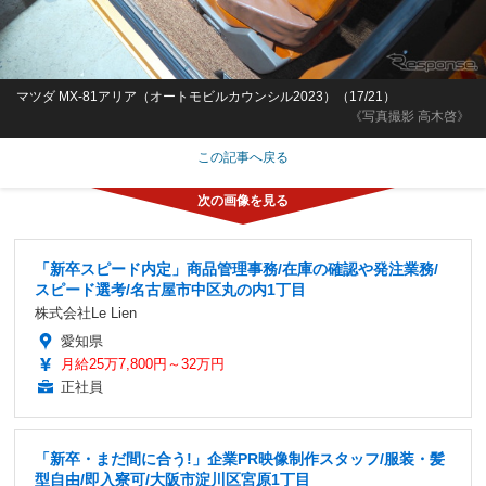
マツダ MX-81アリア（オートモビルカウンシル2023）（17/21）
《写真撮影 高木啓》
この記事へ戻る
「新卒スピード内定」商品管理事務/在庫の確認や発注業務/
スピード選考/名古屋市中区丸の内1丁目
株式会社Le Lien
愛知県
月給25万7,800円～32万円
正社員
「新卒・まだ間に合う!」企業PR映像制作スタッフ/服装・髪
型自由/即入寮可/大阪市淀川区宮原1丁目