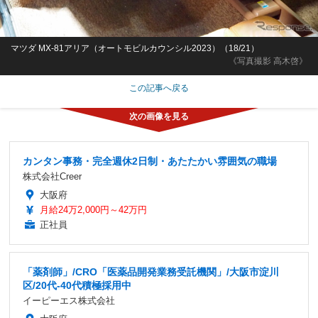
マツダ MX-81アリア（オートモビルカウンシル2023）（18/21）
《写真撮影 高木啓》
この記事へ戻る
カンタン事務・完全週休2日制・あたたかい雰囲気の職場
株式会社Creer
大阪府
月給24万2,000円～42万円
正社員
「薬剤師」/CRO「医薬品開発業務受託機関」/大阪市淀川
区/20代-40代積極採用中
イーピーエス株式会社