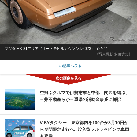
マツダ MX-81アリア（オートモビルカウンシル2023）（2/21）
《写真撮影 安藤貴史》
この記事へ戻る
空飛ぶクルマで伊勢志摩と中部・関西を結ぶ、
三井不動産らが三重県の補助金事業に採択
VIBYタクシー、東京都内を100台が8月10日か
ら期間限定走行へ...没入型フルラッピング車両
も登場