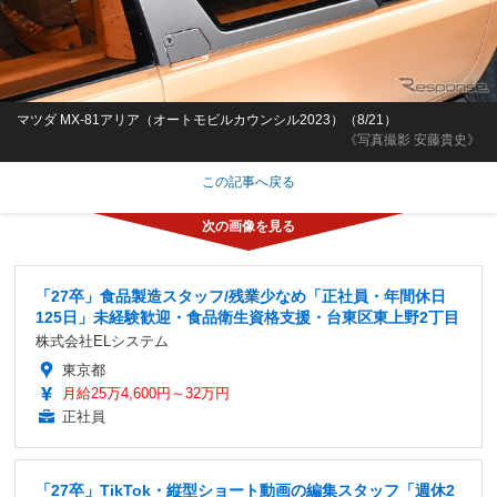
マツダ MX-81アリア（オートモビルカウンシル2023）（8/21）
《写真撮影 安藤貴史》
この記事へ戻る
「27卒」食品製造スタッフ/残業少なめ「正社員・年間休日
125日」未経験歓迎・食品衛生資格支援・台東区東上野2丁目
株式会社ELシステム
東京都
月給25万4,600円～32万円
正社員
「27卒」TikTok・縦型ショート動画の編集スタッフ「週休2