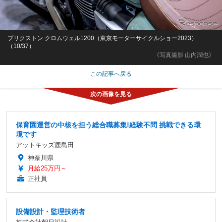
ブリクストン クロムウェル1200（東京モーターサイクルショー2023）
（10/37）
《写真撮影 山内潤也》
この記事へ戻る
保育園運営の中核を担う総合職募集!経験不問 挑戦できる環
境です
アットキッズ鹿島田
神奈川県
月給25万円～
正社員
設備設計・監理技術者