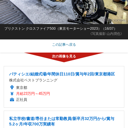
ブリクストン クロスファイア500（東京モーターショー2023）（16/37）
《写真撮影 山内潤也》
この記事へ戻る
パティシエ/結婚式場/年間休日110日/賞与年2回/東京都港区
株式会社ベストプランニング
東京都
月給23万円～45万円
正社員
私立学校/書道/専任または常勤教員/新卒月32万円から/賞与
5.2ヶ月/年収700万実績有