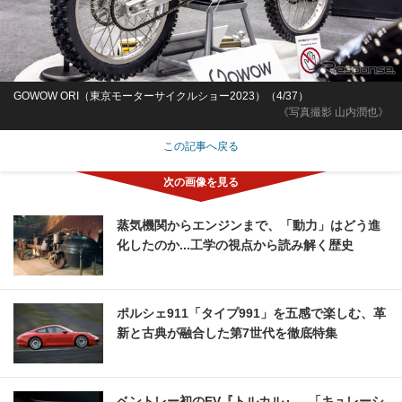
GOWOW ORI（東京モーターサイクルショー2023）（4/37）
《写真撮影 山内潤也》
この記事へ戻る
蒸気機関からエンジンまで、「動力」はどう進
化したのか...工学の視点から読み解く歴史
ポルシェ911「タイプ991」を五感で楽しむ、革
新と古典が融合した第7世代を徹底特集
ベントレー初のEV『トルカル』、「キュレーシ