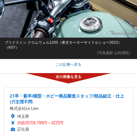
ブリクストン クロムウェル1200（東京モーターサイクルショー2023）
（9/37）
《写真撮影 山内潤也》
この記事へ戻る
27卒・新卒/模型・ホビー商品製造スタッフ/部品組立・仕上
げ/文理不問
株式会社Le Lien
埼玉県
月給25万8,700円～32万円
正社員