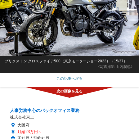
ブリクストン クロスファイア500（東京モーターショー2023）（15/37）
《写真撮影 山内潤也》
この記事へ戻る
人事労務中心のバックオフィス業務
株式会社東上
大阪府
月給23万円～
正社員 / 契約社員