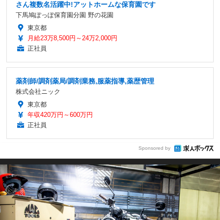
さん複数名活躍中!アットホームな保育園です
下馬鳩ぽっぽ保育園分園 野の花園
東京都
月給23万8,500円～24万2,000円
正社員
薬剤師/調剤薬局/調剤業務,服薬指導,薬歴管理
株式会社ニック
東京都
年収420万円～600万円
正社員
Sponsored by