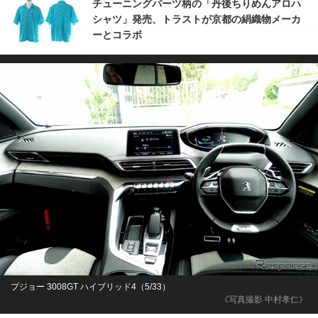
チューニングパーツ柄の「丹後ちりめんアロハ
シャツ」発売、トラストが京都の絹織物メーカ
ーとコラボ
プジョー 3008GT ハイブリッド4（5/33）
《写真撮影 中村孝仁》