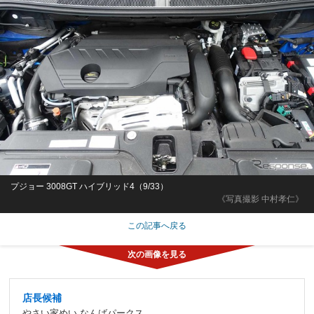
プジョー 3008GT ハイブリッド4（9/33）
《写真撮影 中村孝仁》
この記事へ戻る
店長候補
やさい家めい なんばパークス