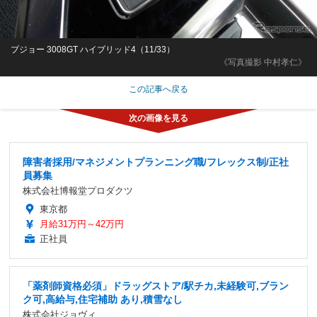
プジョー 3008GT ハイブリッド4（11/33）
《写真撮影 中村孝仁》
この記事へ戻る
障害者採用/マネジメントプランニング職/フレックス制/正社
員募集
株式会社博報堂プロダクツ
東京都
月給31万円～42万円
正社員
「薬剤師資格必須」ドラッグストア/駅チカ,未経験可,ブラン
ク可,高給与,住宅補助 あり,積雪なし
株式会社ジョヴィ