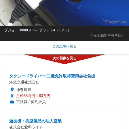
プジョー 3008GT ハイブリッド4（15/33）
《写真撮影 中村孝仁》
この記事へ戻る
タクシードライバー/二種免許取得費用会社負担
港北交通株式会社
神奈川県
月給35万円～60万円
正社員 / 契約社員
遊技機・樹脂製品の法人営業
株式会社愛和ライト