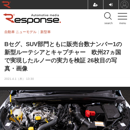
search
menu
自動車 ニューモデル
新型車
Bセグ、SUV部門ともに販売台数ナンバー1の
新型ルーテシアとキャプチャー 欧州27ヵ国
で実現したルノーの実力を検証 26枚目の写
真・画像
2021.4.1（木） 13:30