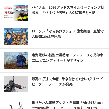
バイク王、2026グッドスマイルミーティング初
出展...『バリバリ伝説』のCB750Fを再現
ローソン『からあげクン』50億食突破、直近で
の販売1位は静岡県
南海電鉄の新型空港特急、フェラーリと兄弟車
に!...ピニンファリーナがデザイン
最高80度まで加熱! 巻き付けるだけのグリップ
ヒーター、デイトナが発売
折りたたみ電動アシスト自転車「Air 20 Ultra」
に2026年型、モータートルク強化...NFCカード