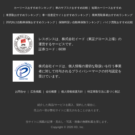
カーリースおすすめランキング
車のサブスクおすすめ比較
短期カーリースおすすめ
車買取おすすめランキング
車一括査定サイトおすすめランキング
廃車買取業者おすすめランキング
20代向け自動車保険おすすめランキング
保険料安い自動車保険ランキング
バイク買取おすすめ比較
レスポンスは、株式会社イード（東証グロース上場）の
運営するサービスです。
証券コード：6038
株式会社イードは、個人情報の適切な取扱いを行う事業
者に対して付与されるプライバシーマークの付与認定を
受けています。
お問合せ
広告掲載
会社概要
個人情報保護方針
特定商取引法に基づく表記
紹介した商品/サービスを購入、契約した場合に、
売上の一部が弊社サイトに還元されることがあります。
当サイトに掲載の記事・見出し・写真・画像の無断転載を禁じます。
Copyright © 2026 IID, Inc.