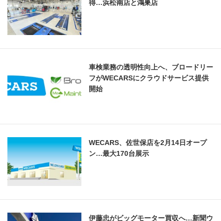
得…浜松南店と鴻巣店
車検業務の透明性向上へ、ブロードリー
フがWECARSにクラウドサービス提供
開始
WECARS、佐世保店を2月14日オープ
ン…最大170台展示
伊藤忠がビッグモーター買収へ…新聞ウ