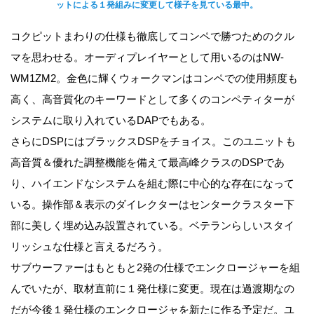
ットによる１発組みに変更して様子を見ている最中。
コクピットまわりの仕様も徹底してコンペで勝つためのクル
マを思わせる。オーディプレイヤーとして用いるのはNW-
WM1ZM2。金色に輝くウォークマンはコンペでの使用頻度も
高く、高音質化のキーワードとして多くのコンペティターが
システムに取り入れているDAPでもある。
さらにDSPにはブラックスDSPをチョイス。このユニットも
高音質＆優れた調整機能を備えて最高峰クラスのDSPであ
り、ハイエンドなシステムを組む際に中心的な存在になって
いる。操作部＆表示のダイレクターはセンタークラスター下
部に美しく埋め込み設置されている。ベテランらしいスタイ
リッシュな仕様と言えるだろう。
サブウーファーはもともと2発の仕様でエンクロージャーを組
んでいたが、取材直前に１発仕様に変更。現在は過渡期なの
だが今後１発仕様のエンクロージャを新たに作る予定だ。ユ