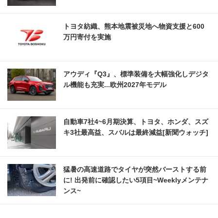
トヨタ紡織、熊本地震被災地へ物資支援と600
万円寄付を実施
アウディ『Q3』、標準装備を大幅強化しデジタ
ル機能も充実...欧州2027年モデル
自動車7社4~6月期決算、トヨタ、ホンダ、スズ
キ3社最高益、スバルは最終減益[新聞ウォッチ]
猛暑の高速道路でタイヤが突然バーストする前
に! 出発前に確認したい5項目~Weeklyメンテナ
ンス~