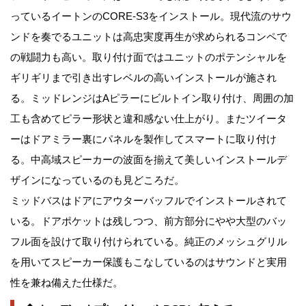
っているイートンのCORE-S3をインストール。現代流のサウ
ンドを奏でるユニットは高忠実度再生が求められるコンペで
の戦闘力も高い。取り付け面ではユニットのポテンシャルを
ギリギリまで引き出すレベルの高いインストールが施され
る。ミッドレンジはAピラーにビルトイン取り付け、周囲の加
工も含めてピラー形状と違和感ない仕上がり。またツイータ
ーはドアミラー裏にパネルを製作してスマートに取り付け
る。中高域スピーカーの波面を揃えて美しいインストールデ
ザインになっているのも見どころだ。
ミッドバスはドアにアウターバッフルでインストールされて
いる。ドアポケットは残しつつ、前方部分にやや大型のバッ
フル面を設けて取り付けられている。純正のメッシュグリル
を用いてスピーカー保護もこなしているのはサウンドと実用
性を兼ね備えた仕様だ。