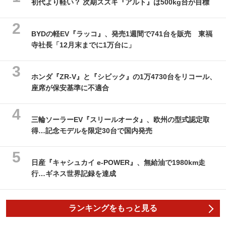
初代より軽い？ 次期スズキ『アルト』は500kg台が目標
BYDの軽EV『ラッコ』、発売1週間で741台を販売 東福
寺社長「12月末までに1万台に」
ホンダ『ZR-V』と『シビック』の1万4730台をリコール、
座席が保安基準に不適合
三輪ソーラーEV『スリールオータ』、欧州の型式認定取
得…記念モデルを限定30台で国内発売
日産『キャシュカイ e-POWER』、無給油で1980km走
行…ギネス世界記録を達成
ランキングをもっと見る