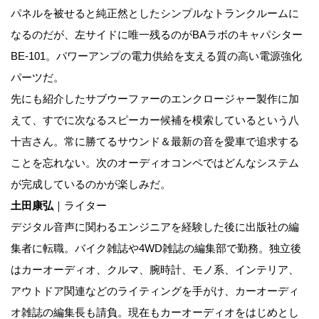
パネルを被せると純正然としたシンプルなトランクルームに
なるのだが、左サイドに唯一残るのがBAラボのキャパシター
BE-101。パワーアンプの電力供給を支える質の高い電源強化
パーツだ。
先にも紹介したサブウーファーのエンクロージャー製作に加
えて、すでに次なるスピーカー候補を模索しているという八
十吉さん。常に勝てるサウンド＆最新の音を愛車で追求する
ことを忘れない。次のオーディオコンペではどんなシステム
が完成しているのかが楽しみだ。
土田康弘
｜ライター
デジタル音声に関わるエンジニアを経験した後に出版社の編
集者に転職。バイク雑誌や4WD雑誌の編集部で勤務。独立後
はカーオーディオ、クルマ、腕時計、モノ系、インテリア、
アウトドア関連などのライティングを手がけ、カーオーディ
オ雑誌の編集長も請負。現在もカーオーディオをはじめとし