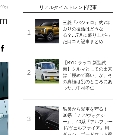
時00分
リアルタイムトレンド記事
m
三菱『パジェロ』約7年
ぶりの復活はどうな
る？…7月に盛り上がっ
た口コミ記事まとめ
【BYD ラッコ 新型試
乗】クルマとしての出来
は「極めて高い」が、そ
の真髄は別のところにあ
った…中村孝仁
酷暑から愛車を守る！
90系『ノア/ヴォクシ
ー』、40系『アルファー
ド/ヴェルファイア』用
ダッシュボードマット発