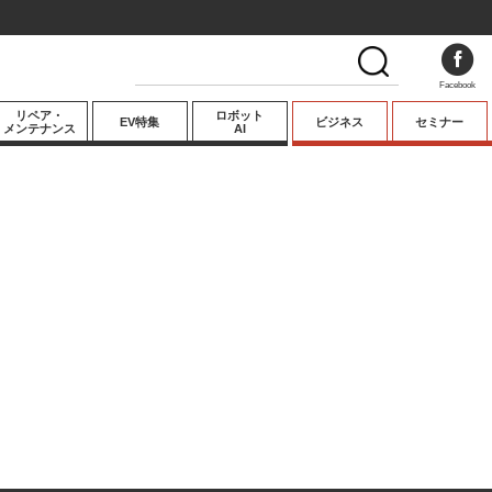
Facebook
リペア・
ロボット
EV特集
ビジネス
セミナー
メンテナンス
AI
プレミアム
業界動向
テクノロジー
キーパーソンイ
ンタビュー