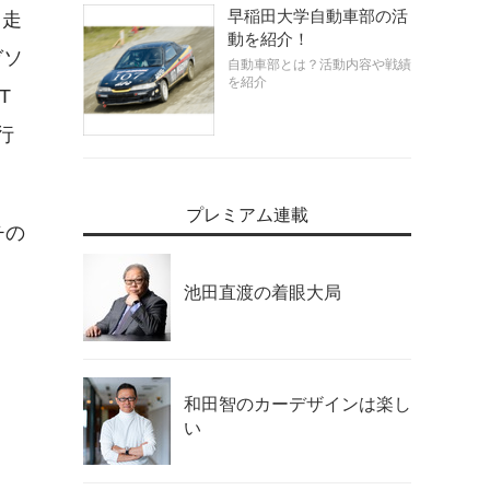
早稲田大学自動車部の活
、走
動を紹介！
ガソ
自動車部とは？活動内容や戦績
を紹介
T
行
プレミアム連載
チの
池田直渡の着眼大局
和田智のカーデザインは楽し
い