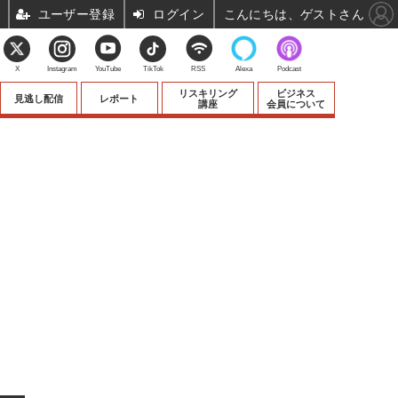
ユーザー登録
ログイン
こんにちは、ゲストさん
X
Instagram
YouTube
TikTok
RSS
Alexa
Podcast
リスキリング
ビジネス
見逃し配信
レポート
講座
会員について