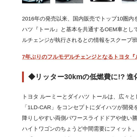
2016年の発売以来、国内販売でトップ10圏
ハツ『トール』と基本を共通するOEM車とし
ルチェンジが執行されるとの情報をスクープ
7年ぶりのフルモデルチェンジとなるトヨタ『
◆リッター30kmの低燃費に!? 
トヨタ ルーミーとダイハツ トールは、広々とした
「1LD-CAR」をコンセプトにダイハツが開
降りしやすい両側パワースライドドアや使い
ハイトワゴンのちょうど中間需要にフィット