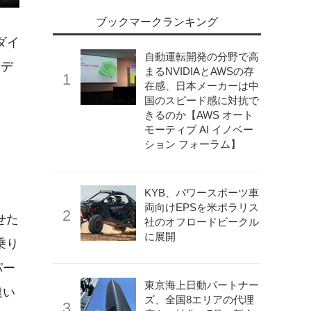
ブックマークランキング
ダイ
自動運転開発の分野で高
モデ
まるNVIDIAとAWSの存
在感、日本メーカーは中
国のスピード感に対抗で
きるのか【AWS オート
モーティブ AI イノベー
ション フォーラム】
KYB、パワースポーツ車
両向けEPSを米ポラリス
せた
社のオフロードビークル
に展開
乗り
パー
東京海上日動パートナー
違い
ズ、全国8エリアの代理