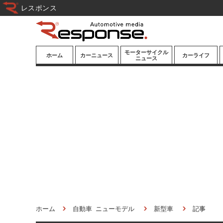
レスポンス
モーターサイクル
ホーム
カーニュース
カーライフ
ニュース
ニューモデル
ニューモデル
カスタマイズ
試乗記
試乗記
カーグッズ
道路交通/社会
カーオーディオ
鉄道
モータースポー
ツ/エンタメ
船舶
航空
宇宙
ホーム
自動車 ニューモデル
新型車
記事