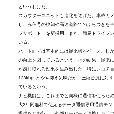
というわけだ。
スカウターユニットも進化を遂げた。車載カ
し、赤信号の検知や高速道路でのふらつきを
ブサポート」を新採用。また、簡易ドライブ
いる。
ハード面では基本的には従来機がベース。し
の向上を図っているという。その結果、従来
が感じ取れる効果を生み出した。特にレコチ
128kbpsとやや抑え気味だが、圧縮音源に
ているという。
ナビ機能は、これまでと同様に通信を使った
大3年間無料で使えるデータ通信専用通信モジ
提供などを行う。外部サーバーと連携した「