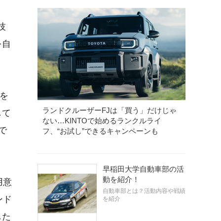
技
を自
詞を
ランドクルーザーFJは「買う」だけじゃ
して
ない…KINTOで始めるランクルライ
で
フ、“お試し”できるキャンペーンも
早稲田大学自動車部の活
動を紹介！
用意
自動車部とは？活動内容や戦績
ンド
を紹介
した