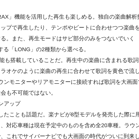
RAX」機能を活用した再生も楽しめる。独自の楽曲解析
トップで再生したり、テンポやビートに合わせつつ楽曲
する。また、再生モードはサビ部分のみをつないでいく
する「LONG」の2種類から選べる。
示機能も搭載していることだ。再生中の楽曲に含まれる歌
カラオケのように楽曲の再生に合わせて歌詞を黄色で流
ダウンモニターやリアモニターに接続すれば歌詞を大画面
大会も不可能ではない。
ンアップ
したことも話題だ。楽ナビが8型モデルを発売した際に
、対応車種は現在予定中のものを含め全20車種。ラウ
で、これでサイバーナビでも大画面の時代がついに到来