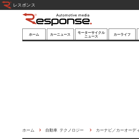
レスポンス
モーターサイクル
ホーム
カーニュース
カーライフ
ニュース
ニューモデル
ニューモデル
カスタマイズ
試乗記
試乗記
カーグッズ
道路交通/社会
カーオーディオ
鉄道
モータースポー
ツ/エンタメ
船舶
航空
宇宙
ホーム
自動車 テクノロジー
カーナビ／カーオーデ