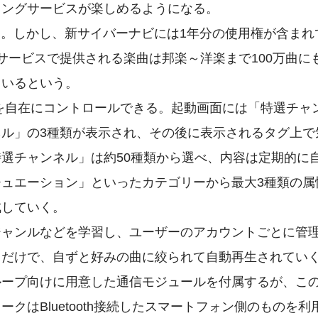
ミングサービスが楽しめるようになる。
税別）。しかし、新サイバーナビには1年分の使用権が含まれ
サービスで提供される楽曲は邦楽～洋楽まで100万曲に
ているという。
を自在にコントロールできる。起動画面には「特選チャ
ル」の3種類が表示され、その後に表示されるタグ上で
選チャンネル」は約50種類から選べ、内容は定期的に
ュエーション」といったカテゴリーから最大3種類の属
成していく。
ジャンルなどを学習し、ユーザーのアカウントごとに管
くだけで、自ずと好みの曲に絞られて自動再生されてい
ループ向けに用意した通信モジュールを付属するが、こ
はBluetooth接続したスマートフォン側のものを利