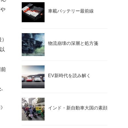
ホや
車載バッテリー最前線
後）
物流崩壊の深層と処方箋
。以
円前
EV新時代を読み解く
。
-
肇》
インド・新自動車大国の素顔