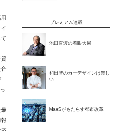
活用
プレミアム連載
ライ
して
池田直渡の着眼大局
音質
た音
和田智のカーデザインは楽し
が
い
がっ
MaaSがもたらす都市改革
た最
情報
対応