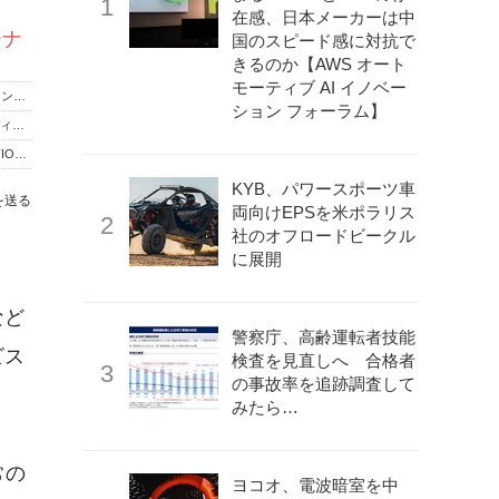
在感、日本メーカーは中
ーナ
国のスピード感に対抗で
きるのか【AWS オート
モーティブ AI イノベー
「カロッツェリア」ブランド40周年、パイオニアがブランディング賞を受賞…用品大賞2026
ション フォーラム】
カロッツェリアの新商品を秋葉原で体験！業界初の空間オーディオ対応モデルも 6月12・13日
“最高音質”は本当か？ carrozzeria サイバーナビ LIMITED EDITIONを徹底試聴
KYB、パワースポーツ車
を送る
両向けEPSを米ポラリス
社のオフロードビークル
に展開
など
警察庁、高齢運転者技能
ビス
検査を見直しへ 合格者
の事故率を追跡調査して
みたら…
常の
ヨコオ、電波暗室を中