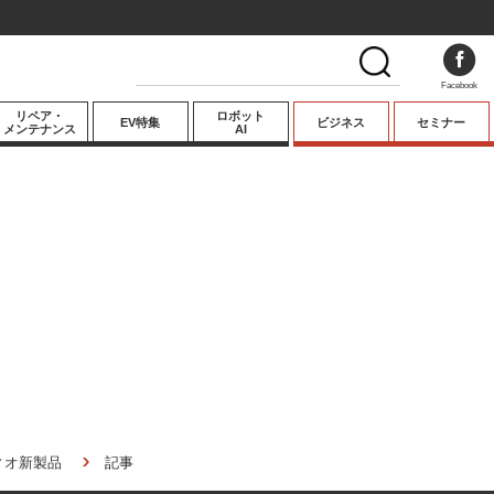
Facebook
リペア・
ロボット
EV特集
ビジネス
セミナー
メンテナンス
AI
プレミアム
業界動向
テクノロジー
キーパーソンイ
ンタビュー
ィオ新製品
記事