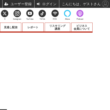
ユーザー登録
ログイン
こんにちは、ゲストさん
X
Instagram
YouTube
TikTok
RSS
Alexa
Podcast
リスキリング
ビジネス
見逃し配信
レポート
講座
会員について