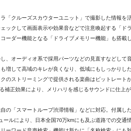
メラ「クルーズスカウターユニット」で撮影した情報を
チェックして画面表示や効果音などで注意喚起する「ド
レコーダー機能となる「ドライブメモリー機能」も搭載
かし、オーディオ系で採用パーツなどの見直すなどして
にも増して高域のキレが良くなり、低域にもしっかりし
ョクのストリーミングで提供される楽曲はビットレート
対する補正効果により、メリハリを感じるサウンドに仕上
独自の「スマートループ渋滞情報」などに対応。付属し
ュールにより、日本全国70万kmにも及ぶ道路での交通
フリーワード音声検索」機能は新たに「名称検索」にも