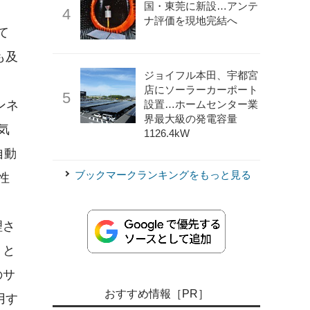
国・東莞に新設…アンテ
ナ評価を現地完結へ
て
も及
ジョイフル本田、宇都宮
店にソーラーカーポート
設置…ホームセンター業
ンネ
界最大級の発電容量
気
1126.4kW
自動
ブックマークランキングをもっと見る
性
理さ
くと
のサ
おすすめ情報［PR］
用す