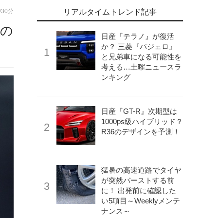
時30分
リアルタイムトレンド記事
目の
日産『テラノ』が復活
か？ 三菱『パジェロ』
と兄弟車になる可能性を
考える…土曜ニュースラ
ンキング
日産『GT-R』次期型は
1000ps級ハイブリッド？
R36のデザインを予測！
猛暑の高速道路でタイヤ
が突然バーストする前
に！ 出発前に確認した
い5項目～Weeklyメンテ
ナンス～