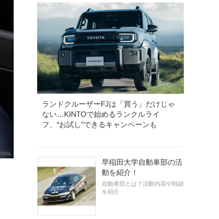
ランドクルーザーFJは「買う」だけじゃ
ない…KINTOで始めるランクルライ
フ、“お試し”できるキャンペーンも
早稲田大学自動車部の活
動を紹介！
自動車部とは？活動内容や戦績
を紹介
《photo by Nissan》
日産 リーフ 新型