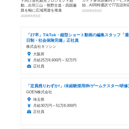
ガイド多言語案内サービス
ド向け巡礼観光プロジェクト始
始...AI同時通訳で77言語対
動...出羽三山・熊野古道・四国遍
路を軸に広域周遊を推進
2026年8月6日
2026年8月6日
「27卒」TikTok・縦型ショート動画の編集スタッフ「週
日制・社会保険完備」正社員
株式会社キソシン
大阪府
月給25万8,600円～32万円
正社員
「定員残りわずか!」/未経験採用枠/ゲームテスター/研修
GOEN株式会社
埼玉県
月給30万円～51万8,000円
正社員