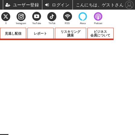
ユーザー登録
ログイン
こんにちは、ゲストさん
X
Instagram
YouTube
TikTok
RSS
Alexa
Podcast
リスキリング
ビジネス
見逃し配信
レポート
講座
会員について