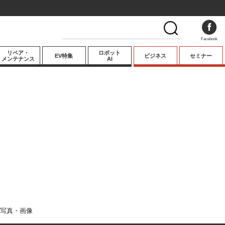
Facebook
リペア・
ロボット
EV特集
ビジネス
セミナー
メンテナンス
AI
プレミアム
業界動向
テクノロジー
キーパーソンイ
ンタビュー
写真・画像