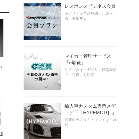
レスポンスビジネス会員
モビリティ革命を聴く、調べ
る、参加する
マイカー管理サービス
「e燃費」
ュ
リアルタイムガソリン価格表示
中！電費にも対応
輸入車カスタム専門メデ
ィア「［HYPEMOD］」
最新のカスタムトレンドはこれ
だ
援