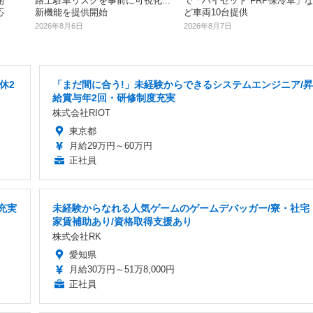
開
路上駐車リスクを事前に可視化...
で「ハイゼット FRP保冷車」
応
新機能を提供開始
ど車両10台提供
2026年8月6日
2026年8月7日
休2
「まだ間に合う!」未経験からできるシステムエンジニア/昇
給賞与年2回・研修制度充実
株式会社RIOT
東京都
月給29万円～60万円
正社員
充実
未経験からなれる人気ゲームのゲームデバッガー/寮・社宅
家賃補助あり/資格取得支援あり
株式会社RK
愛知県
月給30万円～51万8,000円
正社員