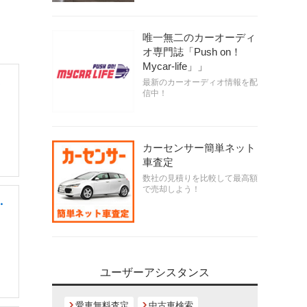
な
唯一無二のカーオーディ
オ専門誌「Push on！
Mycar-life」」
最新のカーオーディオ情報を配
信中！
カーセンサー簡単ネット
車査定
数社の見積りを比較して最高額
で売却しよう！
・
ユーザーアシスタンス
愛車無料査定
中古車検索