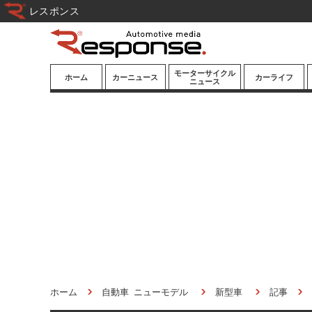
レスポンス
モーターサイクル
ホーム
カーニュース
カーライフ
ニュース
ニューモデル
ニューモデル
カスタマイズ
試乗記
試乗記
カーグッズ
道路交通/社会
カーオーディオ
鉄道
モータースポー
ツ/エンタメ
船舶
航空
宇宙
ホーム
自動車 ニューモデル
新型車
記事