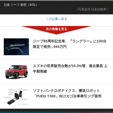
日産 リーフ 新型（4/31）
《写真提供 日産自動車》
この記事へ戻る
ジープ85周年記念車、『ラングラー』に100台
限定で発売...944万円
スズキの世界販売台数が10.3%増、過去最高 上
半期実績
ソフトバンクロボティクス、搬送ロボット
「PUDU T300」向けカゴ台車牽引ジグ発売