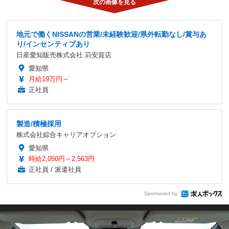
地元で働くNISSANの営業/未経験歓迎/県外転勤なし/賞与あ
り/インセンティブあり
日産愛知販売株式会社 苅安賀店
愛知県
月給19万円～
正社員
製造/積極採用
株式会社綜合キャリアオプション
愛知県
時給2,050円～2,563円
正社員 / 派遣社員
Sponsored by