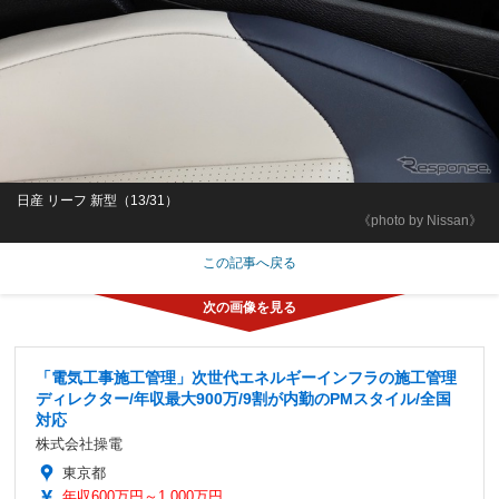
日産 リーフ 新型（13/31）
《photo by Nissan》
この記事へ戻る
「電気工事施工管理」次世代エネルギーインフラの施工管理
ディレクター/年収最大900万/9割が内勤のPMスタイル/全国
対応
株式会社操電
東京都
年収600万円～1,000万円