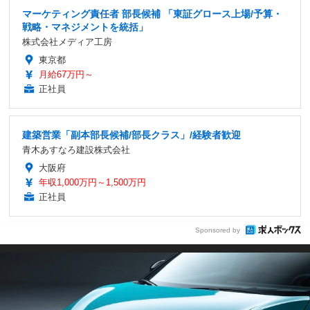
マーケティング責任者 部長候補 「東証グロース上場/予算・
戦略・マネジメントを統括」
株式会社メディア工房
東京都
月給67万円～
正社員
建築営業「副本部長候補/部長クラス」/経験者歓迎
青木あすなろ建設株式会社
大阪府
年収1,000万円～1,500万円
正社員
Sponsored by