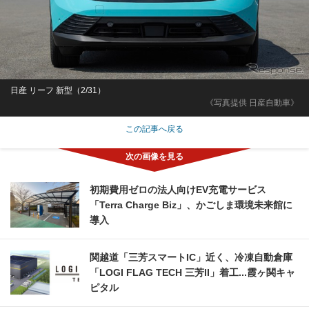
日産 リーフ 新型（2/31）
《写真提供 日産自動車》
この記事へ戻る
初期費用ゼロの法人向けEV充電サービス
「Terra Charge Biz」、かごしま環境未来館に
導入
関越道「三芳スマートIC」近く、冷凍自動倉庫
「LOGI FLAG TECH 三芳II」着工...霞ヶ関キャ
ピタル