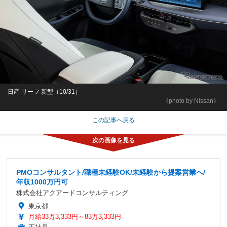
日産 リーフ 新型（10/31）
《photo by Nissan》
この記事へ戻る
PMOコンサルタント/職種未経験OK/未経験から提案営業へ/
年収1000万円可
株式会社アクアードコンサルティング
東京都
月給33万3,333円～83万3,333円