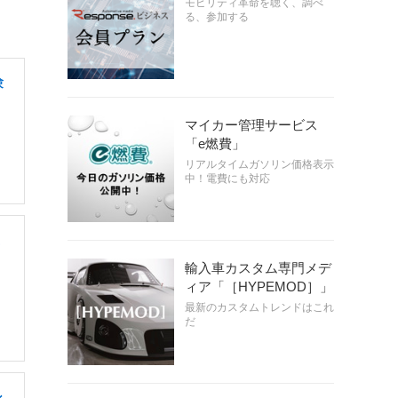
モビリティ革命を聴く、調べ
る、参加する
験
マイカー管理サービス
「e燃費」
リアルタイムガソリン価格表示
中！電費にも対応
輸入車カスタム専門メデ
ィア「［HYPEMOD］」
最新のカスタムトレンドはこれ
だ
ン