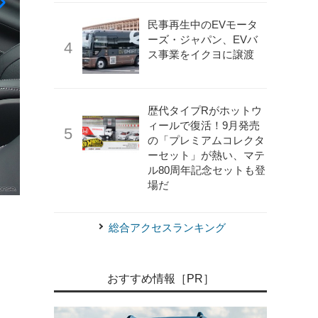
民事再生中のEVモータ
ーズ・ジャパン、EVバ
ス事業をイクヨに譲渡
歴代タイプRがホットウ
ィールで復活！9月発売
の「プレミアムコレクタ
ーセット」が熱い、マテ
ル80周年記念セットも登
場だ
《写真撮影 中村孝仁》
メルセデスAMG GT 63S E Performa
総合アクセスランキング
おすすめ情報［PR］