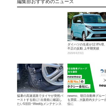
編集部おすすめのニュース
ダイハツの生産が12.8%増
不正の反動 上半期実績
2026年8月5日
猛暑の高速道路でタイヤが突然バ
newmo、朝日自動車グルー
ーストする前に! 出発前に確認し
を買収...大阪府内タクシー
たい5項目~Weeklyメンテナンス
位に