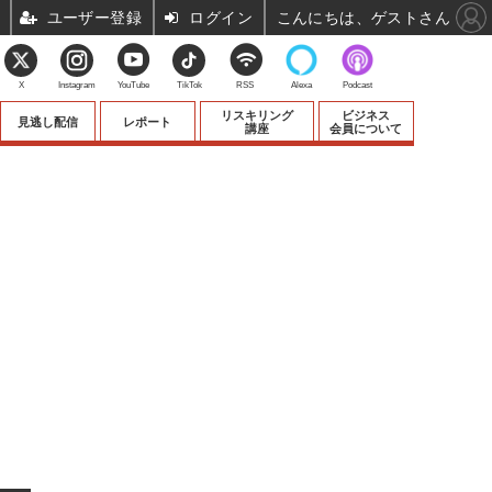
ユーザー登録
ログイン
こんにちは、ゲストさん
X
Instagram
YouTube
TikTok
RSS
Alexa
Podcast
リスキリング
ビジネス
見逃し配信
レポート
講座
会員について