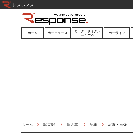
レスポンス
モーターサイクル
ホーム
カーニュース
カーライフ
ニュース
ニューモデル
ニューモデル
カスタマイズ
試乗記
試乗記
カーグッズ
道路交通/社会
カーオーディオ
鉄道
モータースポー
ツ/エンタメ
船舶
航空
宇宙
ホーム
試乗記
輸入車
記事
写真・画像