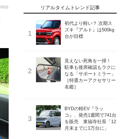
時00分
リアルタイムトレンド記事
誘
初代より軽い？ 次期ス
ズキ『アルト』は500kg
台が目標
見えない死角を一掃！
駐車も後席確認もラクに
なる「サポートミラー」
［特選カーアクセサリー
名鑑］
BYDの軽EV『ラッ
コ』、発売1週間で741台
を販売 東福寺社長「12
月末までに1万台に」