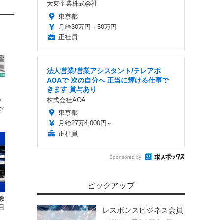
大東企業株式会社
東京都
月給30万円～50万円
正社員
法人営業/営業アシスタント/テレアポ
AOAで 次の自分へ 正当に輝ける仕事で
きます 賞与あり
、
株式会社AOA
ソ
ツ
東京都
月給27万4,000円～
正社員
Sponsored by
ピックアップ
教
目
レスポンスビジネス会員