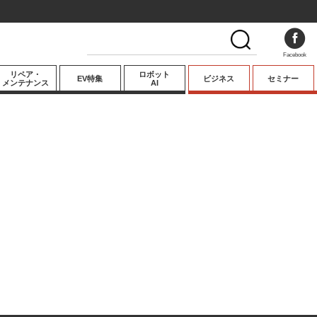
Facebook
リペア・
ロボット
EV特集
ビジネス
セミナー
メンテナンス
AI
プレミアム
業界動向
テクノロジー
キーパーソンイ
ンタビュー