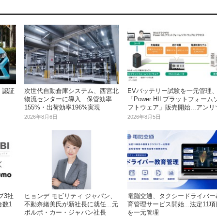
、認証
次世代自動倉庫システム、西宮北
EVバッテリー試験を一元管理
物流センターに導入...保管効率
「Power HILプラットフォーム
155%・出荷効率196%実現
フトウェア」販売開始...アンリ
2026年8月6日
2026年8月5日
プ3社
ヒョンデ モビリティ ジャパン、
電脳交通、タクシードライバー
台数1
不動奈緒美氏が新社長に就任...元
育管理サービス開始...法定11項
ボルボ・カー・ジャパン社長
を一元管理