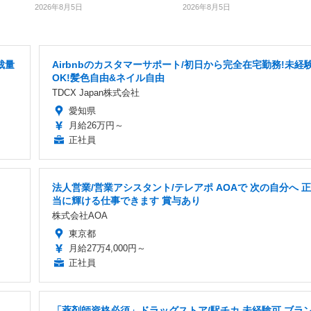
2026年8月5日
2026年8月5日
裁量
Airbnbのカスタマーサポート/初日から完全在宅勤務!未経
OK!髪色自由&ネイル自由
TDCX Japan株式会社
愛知県
月給26万円～
正社員
法人営業/営業アシスタント/テレアポ AOAで 次の自分へ 正
当に輝ける仕事できます 賞与あり
株式会社AOA
東京都
月給27万4,000円～
正社員
「薬剤師資格必須」ドラッグストア/駅チカ,未経験可,ブラ