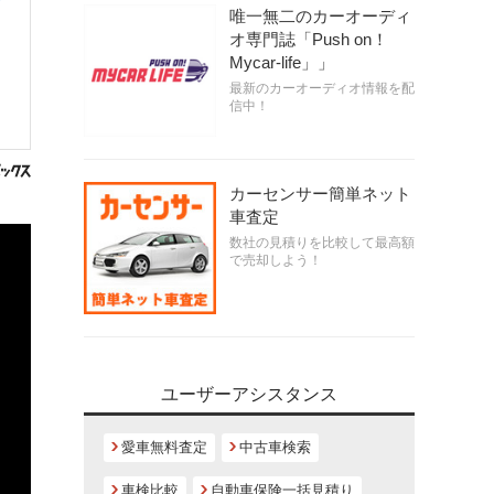
唯一無二のカーオーディ
オ専門誌「Push on！
Mycar-life」」
最新のカーオーディオ情報を配
信中！
カーセンサー簡単ネット
車査定
数社の見積りを比較して最高額
で売却しよう！
ユーザーアシスタンス
愛車無料査定
中古車検索
車検比較
自動車保険一括見積り