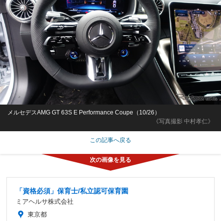
メルセデスAMG GT 63S E Performance Coupe（10/26）
《写真撮影 中村孝仁》
この記事へ戻る
「資格必須」保育士/私立認可保育園
ミアヘルサ株式会社
東京都