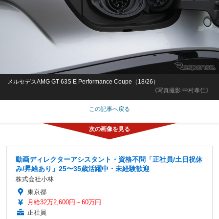
メルセデスAMG GT 63S E Performance Coupe（18/26）
《写真撮影 中村孝仁》
この記事へ戻る
動画ディレクターアシスタント・資格不問「正社員/土日祝休
み/昇給あり」25〜35歳活躍中・未経験歓迎
株式会社小林
東京都
月給32万2,600円～60万円
正社員