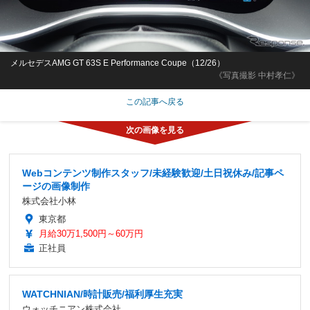
メルセデスAMG GT 63S E Performance Coupe（12/26）
《写真撮影 中村孝仁》
この記事へ戻る
Webコンテンツ制作スタッフ/未経験歓迎/土日祝休み/記事ペ
ージの画像制作
株式会社小林
東京都
月給30万1,500円～60万円
正社員
WATCHNIAN/時計販売/福利厚生充実
ウォッチニアン株式会社