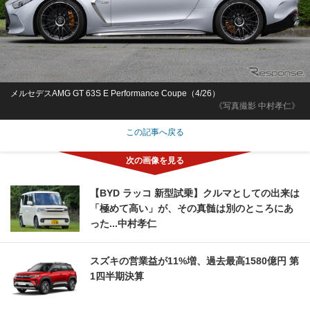
メルセデスAMG GT 63S E Performance Coupe（4/26）
《写真撮影 中村孝仁》
この記事へ戻る
【BYD ラッコ 新型試乗】クルマとしての出来は
「極めて高い」が、その真髄は別のところにあ
った...中村孝仁
スズキの営業益が11%増、過去最高1580億円 第
1四半期決算