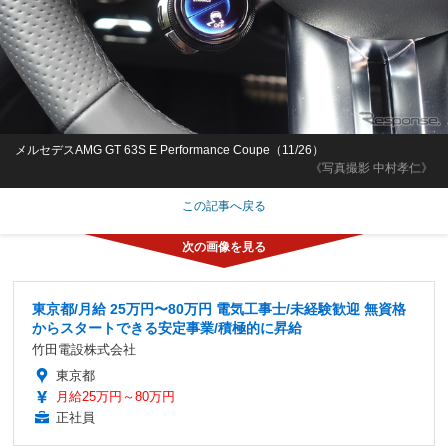
メルセデスAMG GT 63S E Performance Coupe（11/26）
《写真撮影 中村孝仁》
この記事へ戻る
東京都/月給 25万円〜80万円 電気工事士/未経験歓迎 無資格
からスタートできる安定事業/積極的に昇給
竹田電設株式会社
東京都
月給25万円～80万円
正社員