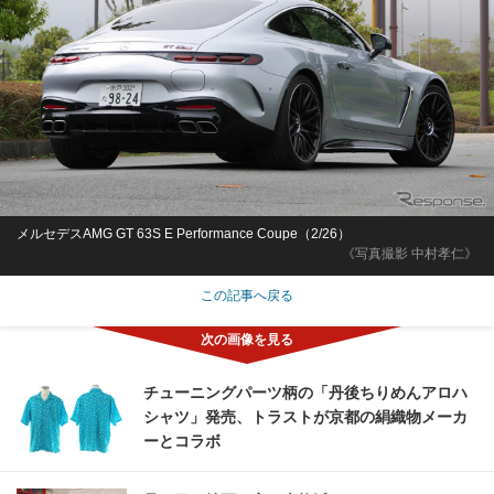
メルセデスAMG GT 63S E Performance Coupe（2/26）
《写真撮影 中村孝仁》
この記事へ戻る
チューニングパーツ柄の「丹後ちりめんアロハ
シャツ」発売、トラストが京都の絹織物メーカ
ーとコラボ